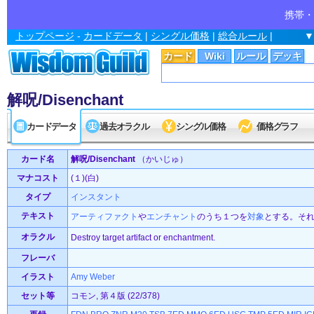
携帯・
トップページ
-
カードデータ
|
シングル価格
|
総合ルール
|
▼
カード
Wiki
ルール
デッキ
解呪/Disenchant
カードデータ
過去オラクル
シングル価格
価格グラフ
カード名
解呪/Disenchant
（かいじゅ）
マナコスト
(１)(白)
タイプ
インスタント
テキスト
アーティファクト
や
エンチャント
のうち１つを
対象
とする。そ
オラクル
Destroy target artifact or enchantment.
フレーバ
イラスト
Amy Weber
セット等
コモン, 第４版 (22/378)