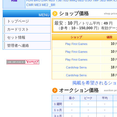
再録
FDN
BRO
ZNR
M20
TSB
7ED
MMQ
6ED
USG
TMP
5ED
MIR
IC
CMR
ME3
ME2
_BR
ショップ価格
shop pric
MENU
トップページ
最安：
10
円
／トリム平均：
49
円
（参考：
10
～
150,000
円）有効データ
カードリスト
セット情報
ショップ
値段
10
Play First Games
管理者へ連絡
10
Play First Games
10
Play First Games
18
Cardshop Serra
18
Cardshop Serra
掲載を希望されるショ
オークション価格
auction pr
-
最小
ピーク
平均
１週間
-
-
-
１ヶ月
-
-
-
３ヶ月
-
-
-