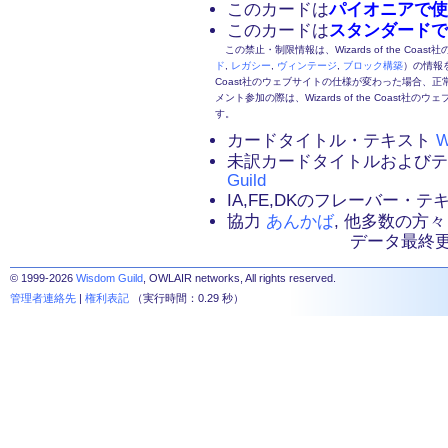
このカードは
パイオニアで使
このカードは
スタンダードで
この禁止・制限情報は、Wizards of the Coas
ド
,
レガシー
,
ヴィンテージ
,
ブロック構築
）の情報を
Coast社のウェブサイトの仕様が変わった場合、
メント参加の際は、Wizards of the Coas
す。
カードタイトル・テキスト
W
未訳カードタイトルおよび
Guild
IA,FE,DKのフレーバー・
協力
あんかば
, 他多数の方々
データ最終更新：2
© 1999-2026
Wisdom Guild
, OWLAIR networks, All rights reserved.
管理者連絡先
|
権利表記
（実行時間：0.29 秒）