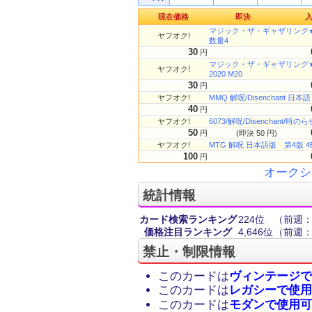
現在価格
即決
マジック・ザ・ギャザリング★解呪
ヤフオク!
数量4
30
円
マジック・ザ・ギャザリング★解呪
ヤフオク!
2020 M20
30
円
ヤフオク!
MMQ 解呪/Disenchant 日本語
40
円
ヤフオク!
6073/解呪/Disenchan
50
円
(即決 50 円)
ヤフオク!
MTG 解呪 日本語版 第4版 4
100
円
オークシ
統計情報
カード検索ランキング
224位
（前週：
価格注目ランキング
4,646位
（前週：1
禁止・制限情報
このカードは
ヴィンテージで
このカードは
レガシーで使用
このカードは
モダンで使用可