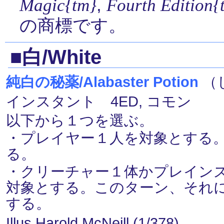
,
Magic{tm}
Fourth Edition{
の商標です。
■白/White
純白の秘薬/Alabaster Potion
（じ
インスタント 4ED, コモン
以下から１つを選ぶ。
・プレイヤー１人を対象とする
る。
・クリーチャー１体かプレイン
対象とする。このターン、それ
する。
Illus.Harold McNeill (1/378)