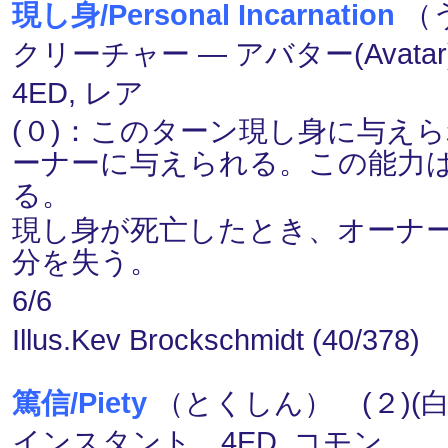
現し身/Personal Incarnation
（う
クリーチャー ― アバター(Avatar
4ED, レア
(０)：このターン現し身に与え
ーナーに与えられる。この能力
る。
現し身が死亡したとき、オーナ
分を失う。
6/6
Illus.Kev Brockschmidt (40/378)
篤信/Piety
（とくしん） (２)(白
インスタント 4ED, コモン