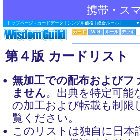
携帯・ス
トップページ
-
カードデータ
|
シングル価格
|
総合ルール
|
▼
カード
Wiki
ルール
デッキ
第４版 カードリスト
無加工での配布およびフ
ません
。出典を特定可能
の加工および転載も制限
覧ください。
このリストは独自に日本