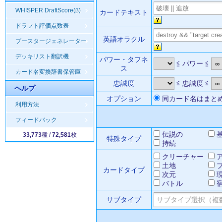
WHISPER DraftScore(β)
カードテキスト
ドラフト評価点数表
英語オラクル
ブースタージェネレーター
デッキリスト翻訳機
パワー・タフネ
≦ パワー ≦
ス
カード名変換辞書保管庫
忠誠度
≦ 忠誠度 ≦
ヘルプ
オプション
同カード名はまと
利用方法
フィードバック
伝説の
33,773
種 /
72,581
枚
特殊タイプ
持続
クリーチャー
土地
カードタイプ
次元
バトル
サブタイプ