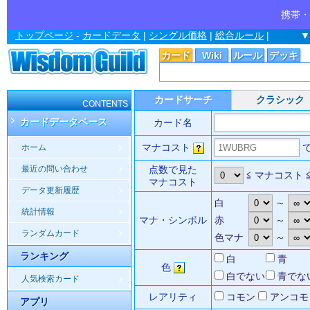
携帯・
トップページ
-
カードデータ
|
シングル価格
|
総合ルール
|
▼
カード
Wiki
ルール
デッキ
カードサーチ
クラシック
CONTENTS
カードデータベース
カード名
マナコスト
ホーム
最近の問い合わせ
点数で見た
≦ マナコスト 
マナコスト
データ更新履歴
白
～
統計情報
マナ・シンボル
赤
～
ランダムカード
色マナ
～
ランキング
白
青
色
白でない
青でな
人気検索カード
レアリティ
コモン
アンコモ
アプリ