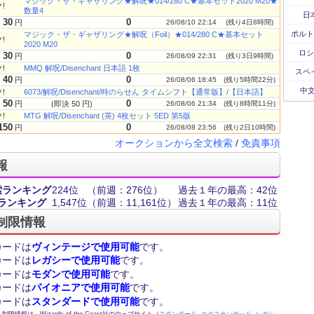
マジック・ザ・ギャザリング★解呪★014/280 C★基本セット2020 M20★
!
数量4
日
30
0
円
26/08/10 22:14
(残り4日8時間)
ポルト
マジック・ザ・ギャザリング★解呪（Foil）★014/280 C★基本セット
!
2020 M20
ロシ
30
0
円
26/08/09 22:31
(残り3日9時間)
!
MMQ 解呪/Disenchant 日本語 1枚
スペ
40
0
円
26/08/06 18:45
(残り5時間22分)
中文
!
6073/解呪/Disenchant/時のらせん タイムシフト【通常版】/【日本語】
50
0
円
(即決 50 円)
26/08/06 21:34
(残り8時間11分)
!
MTG 解呪/Disenchant (英) 4枚セット 5ED 第5版
150
0
円
26/08/08 23:56
(残り2日10時間)
オークションから全文検索
/
免責事項
報
索ランキング
224位
（前週：276位）
過去１年の最高：42位
ランキング
1,547位
（前週：11,161位）
過去１年の最高：11位
制限情報
カードは
ヴィンテージで使用可能
です。
カードは
レガシーで使用可能
です。
カードは
モダンで使用可能
です。
カードは
パイオニアで使用可能
です。
カードは
スタンダードで使用可能
です。