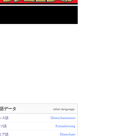
語データ
other language
ンス語
Désenchantement
ツ語
Entzauberung
リア語
Disenchant