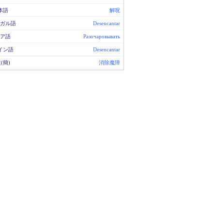
本語
解呪
ガル語
Desencantar
ア語
Разочаровывать
イン語
Desencantar
(簡)
消除魔障