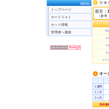
ショ
MENU
トップページ
最安：
（参考
カードリスト
セット情報
Pla
管理者へ連絡
Ca
Ca
Ca
ゲー
オー
-
１週間
１ヶ月
３ヶ月
現在価