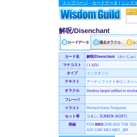
トップページ
-
カードデータ
|
シング
カー
解呪/Disenchant
カードデータ
過去オラクル
シ
カード名
解呪/Disenchant
（かいじゅ
マナコスト
(１)(白)
タイプ
インスタント
テキスト
アーティファクト
や
エンチャ
オラクル
Destroy target artifact or ench
フレーバ
イラスト
Richard Kane Ferguson
セット等
コモン, 兄弟戦争 (6/287)
再録
FDN
BRO
ZNR
M20
TSB
7ED
A25
CMR
ME3
ME2
_BR