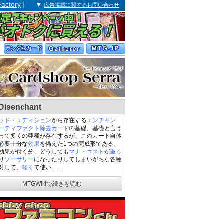
Factory
| ▼
広告掲載に関するお問い合わせ
isenchant
ッド・エディション
から存在する
エンチャン
ーティファクト
除去
カード
の基礎。基礎と言う
って多くの亜種が存在するが、このカード自体
必要十分な
効果
を備えた1つの完成形である。
効果が付く分、どうしても
マナ・コスト
が
重く
り
ソーサリー
になったりしてしまいがちな各種
対して、
軽く
て使い……
MTGWikiで続きを読む