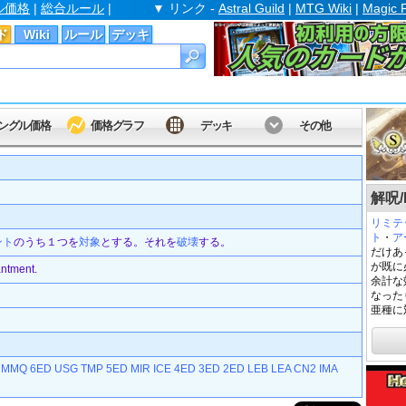
ル価格
|
総合ルール
|
▼ リンク -
Astral Guild
|
MTG Wiki
|
Magic 
ド
Wiki
ルール
デッキ
ングル価格
価格グラフ
デッキ
その他
）
解呪/D
リミテ
ト
・
ア
ント
のうち１つを
対象
とする。それを
破壊
する。
だけあ
が既に
antment.
余計な
なった
亜種に
MMQ
6ED
USG
TMP
5ED
MIR
ICE
4ED
3ED
2ED
LEB
LEA
CN2
IMA