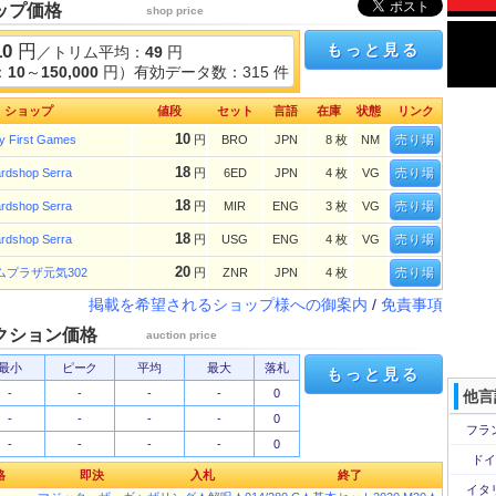
ップ価格
shop price
10
円
もっと見る
／トリム平均：
49
円
：
10
～
150,000
円）有効データ数：315 件
ショップ
値段
セット
言語
在庫
状態
リンク
10
y First Games
円
BRO
JPN
8 枚
NM
売り場
18
rdshop Serra
円
6ED
JPN
4 枚
VG
売り場
18
rdshop Serra
円
MIR
ENG
3 枚
VG
売り場
18
rdshop Serra
円
USG
ENG
4 枚
VG
売り場
20
ムプラザ元気302
円
ZNR
JPN
4 枚
売り場
掲載を希望されるショップ様への御案内
/
免責事項
クション価格
auction price
最小
ピーク
平均
最大
落札
もっと見る
-
-
-
-
0
他言
-
-
-
-
0
フラ
-
-
-
-
0
ドイ
格
即決
入札
終了
イタ