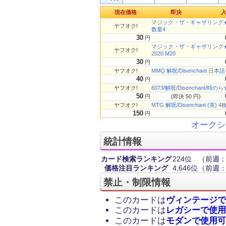
現在価格
即決
マジック・ザ・ギャザリング★解呪
ヤフオク!
数量4
30
円
マジック・ザ・ギャザリング★解呪
ヤフオク!
2020 M20
30
円
ヤフオク!
MMQ 解呪/Disenchant 日本語
40
円
ヤフオク!
6073/解呪/Disenchan
50
円
(即決 50 円)
ヤフオク!
MTG 解呪/Disenchant (英)
150
円
オークシ
統計情報
カード検索ランキング
224位
（前週：
価格注目ランキング
4,646位
（前週：1
禁止・制限情報
このカードは
ヴィンテージで
このカードは
レガシーで使用
このカードは
モダンで使用可