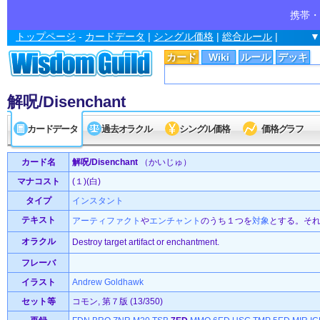
携帯・
トップページ
-
カードデータ
|
シングル価格
|
総合ルール
|
▼
カード
Wiki
ルール
デッキ
解呪/Disenchant
カードデータ
過去オラクル
シングル価格
価格グラフ
カード名
解呪/Disenchant
（かいじゅ）
マナコスト
(１)(白)
タイプ
インスタント
テキスト
アーティファクト
や
エンチャント
のうち１つを
対象
とする。そ
オラクル
Destroy target artifact or enchantment.
フレーバ
イラスト
Andrew Goldhawk
セット等
コモン, 第７版 (13/350)