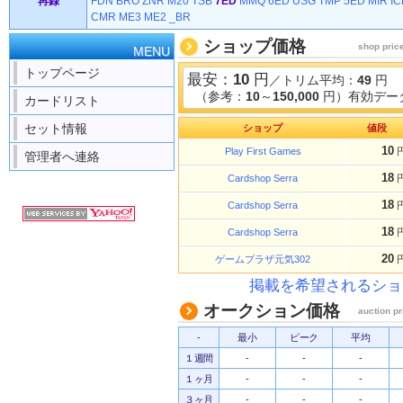
再録
FDN
BRO
ZNR
M20
TSB
7ED
MMQ
6ED
USG
TMP
5ED
MIR
IC
CMR
ME3
ME2
_BR
ショップ価格
shop pric
MENU
トップページ
最安：
10
円
／トリム平均：
49
円
（参考：
10
～
150,000
円）有効データ
カードリスト
セット情報
ショップ
値段
10
Play First Games
管理者へ連絡
18
Cardshop Serra
18
Cardshop Serra
18
Cardshop Serra
20
ゲームプラザ元気302
掲載を希望されるショ
オークション価格
auction pr
-
最小
ピーク
平均
１週間
-
-
-
１ヶ月
-
-
-
３ヶ月
-
-
-