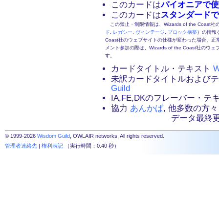
このカードは
パイオニアで使
このカードは
スタンダードで
この禁止・制限情報は、Wizards of the Coas
ド
,
レガシー
,
ヴィンテージ
,
ブロック構築
）の情報を
Coast社のウェブサイトの仕様が変わった場合、
メント参加の際は、Wizards of the Coas
す。
カードタイトル・テキスト
W
未訳カードタイトルおよび
Guild
IA,FE,DKのフレーバー・
協力
あんかば
, 他多数の方々
データ最終更新：2
© 1999-2026
Wisdom Guild
, OWLAIR networks, All rights reserved.
管理者連絡先
|
権利表記
（実行時間：0.40 秒）