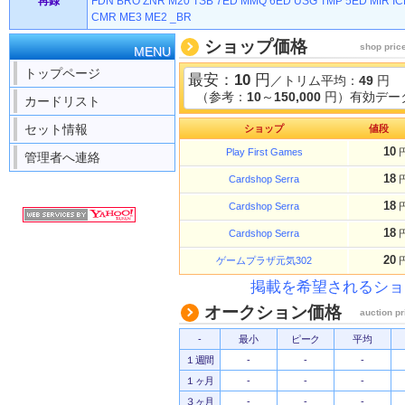
再録
FDN
BRO
ZNR
M20
TSB
7ED
MMQ
6ED
USG
TMP
5ED
MIR
IC
CMR
ME3
ME2
_BR
ショップ価格
shop pric
MENU
トップページ
最安：
10
円
／トリム平均：
49
円
（参考：
10
～
150,000
円）有効データ
カードリスト
セット情報
ショップ
値段
10
Play First Games
管理者へ連絡
18
Cardshop Serra
18
Cardshop Serra
18
Cardshop Serra
20
ゲームプラザ元気302
掲載を希望されるショ
オークション価格
auction pr
-
最小
ピーク
平均
１週間
-
-
-
１ヶ月
-
-
-
３ヶ月
-
-
-