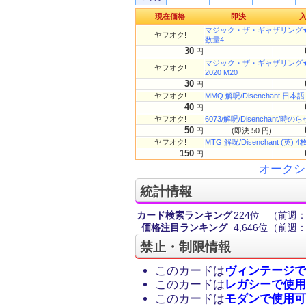
現在価格
即決
マジック・ザ・ギャザリング★解呪
ヤフオク!
数量4
30
円
マジック・ザ・ギャザリング★解呪
ヤフオク!
2020 M20
30
円
ヤフオク!
MMQ 解呪/Disenchant 日本語
40
円
ヤフオク!
6073/解呪/Disenchan
50
円
(即決 50 円)
ヤフオク!
MTG 解呪/Disenchant (英)
150
円
オークシ
統計情報
カード検索ランキング
224位
（前週：
価格注目ランキング
4,646位
（前週：1
禁止・制限情報
このカードは
ヴィンテージで
このカードは
レガシーで使用
このカードは
モダンで使用可