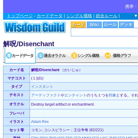
携帯・
トップページ
-
カードデータ
|
シングル価格
|
総合ルール
|
▼
カード
Wiki
ルール
デッキ
解呪/Disenchant
カードデータ
過去オラクル
シングル価格
価格グラフ
カード名
解呪/Disenchant
（かいじゅ）
マナコスト
(１)(白)
タイプ
インスタント
テキスト
アーティファクト
や
エンチャント
のうち１つを
対象
とする。そ
オラクル
Destroy target artifact or enchantment.
フレーバ
イラスト
Adam Rex
セット等
コモン, コンスピラシー：王位争奪 (82/221)