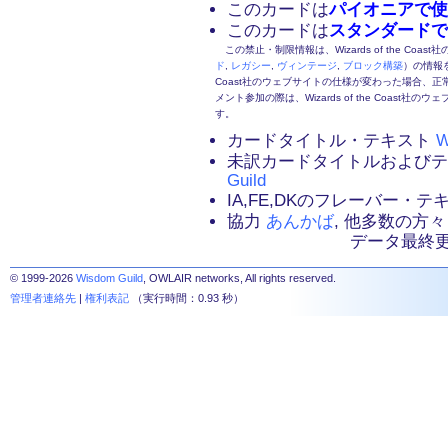
このカードは
パイオニアで使
このカードは
スタンダードで
この禁止・制限情報は、Wizards of the Coas
ド
,
レガシー
,
ヴィンテージ
,
ブロック構築
）の情報を
Coast社のウェブサイトの仕様が変わった場合、
メント参加の際は、Wizards of the Coas
す。
カードタイトル・テキスト
W
未訳カードタイトルおよび
Guild
IA,FE,DKのフレーバー・
協力
あんかば
, 他多数の方々
データ最終更新：2
© 1999-2026
Wisdom Guild
, OWLAIR networks, All rights reserved.
管理者連絡先
|
権利表記
（実行時間：0.93 秒）