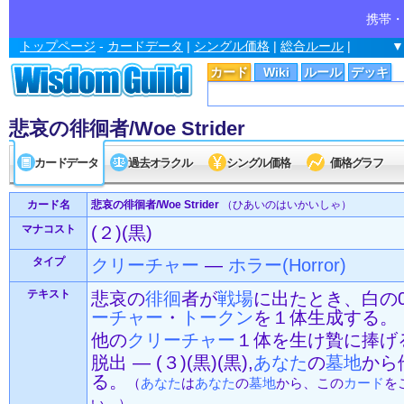
携帯・
トップページ
-
カードデータ
|
シングル価格
|
総合ルール
|
▼
カード
Wiki
ルール
デッキ
悲哀の徘徊者/Woe Strider
カードデータ
過去オラクル
シングル価格
価格グラフ
カード名
悲哀の徘徊者/Woe Strider
（ひあいのはいかいしゃ）
マナコスト
(２)(黒)
タイプ
クリーチャー
—
ホラー(Horror)
テキスト
悲哀の
徘徊
者が
戦場
に出たとき、白の0
ーチャー
・
トークン
を１体生成する。
他の
クリーチャー
１体を生け贄に捧げ
脱出 ― (３)(黒)(黒),
あなた
の
墓地
から
る。
（
あなた
は
あなた
の
墓地
から、この
カード
を