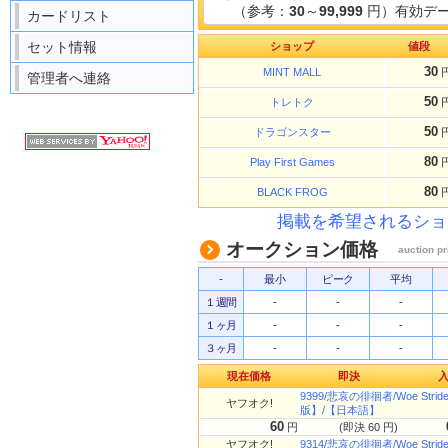
（参考：
30
～
99,999
円）有効デー
カードリスト
セット情報
ショップ
値段
30
MINT MALL
管理者へ連絡
50
トレトク
50
ドラゴンスター
80
Play First Games
80
BLACK FROG
掲載を希望されるショ
オークション価格
auction pr
-
最小
ピーク
平均
１週間
-
-
-
１ヶ月
-
-
-
３ヶ月
-
-
-
現在価格
即決
9399/悲哀の徘徊者/Woe S
ヤフオク!
版】/【日本語】
60
円
(即決 60 円)
ヤフオク!
9314/悲哀の徘徊者/Woe S