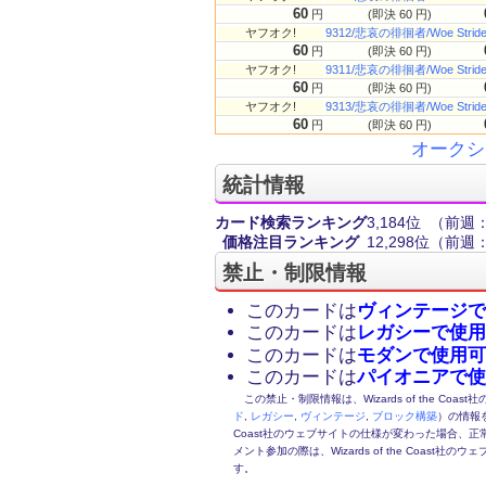
60
円
(即決 60 円)
ヤフオク!
9312/悲哀の徘徊者/Woe S
60
円
(即決 60 円)
ヤフオク!
9311/悲哀の徘徊者/Woe S
60
円
(即決 60 円)
ヤフオク!
9313/悲哀の徘徊者/Woe S
60
円
(即決 60 円)
オークシ
統計情報
カード検索ランキング
3,184位
（前週：
価格注目ランキング
12,298位
（前週：
禁止・制限情報
このカードは
ヴィンテージで
このカードは
レガシーで使用
このカードは
モダンで使用可
このカードは
パイオニアで使
この禁止・制限情報は、Wizards of the Coas
ド
,
レガシー
,
ヴィンテージ
,
ブロック構築
）の情報を
Coast社のウェブサイトの仕様が変わった場合、
メント参加の際は、Wizards of the Coas
す。