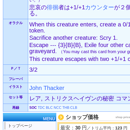
い。）
悲哀の
徘徊
者は+1/+1
カウンター
が２
る。
オラクル
When this creature enters, create a 0/
token.
Sacrifice another creature: Scry 1.
Escape --- {3}{B}{B}, Exile four other 
graveyard.
（You may cast this card from your g
This creature escapes with two +1/+1 c
Ｐ／Ｔ
3/2
フレーバ
イラスト
John Thacker
セット等
レア, ストリクスヘイヴンの秘密 コマンダー
再録
SOC
TDC
BLC
NCC
THB
CLB
ショップ価格
shop pric
MENU
トップページ
最安：
30
円
／トリム平均：
123
円