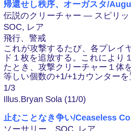
帰還せし秩序、オーガスタ/Augusta, 
伝説のクリーチャー ― スピリット(S
SOC, レア
飛行、警戒
これが攻撃するたび、各プレイ
ド１枚を追放する。これにより
たとき、攻撃クリーチャー１体
等しい個数の+1/+1カウンター
1/3
Illus.Bryan Sola (11/0)
止むことなき争い/Ceaseless Conf
ソーサリー SOC, レア