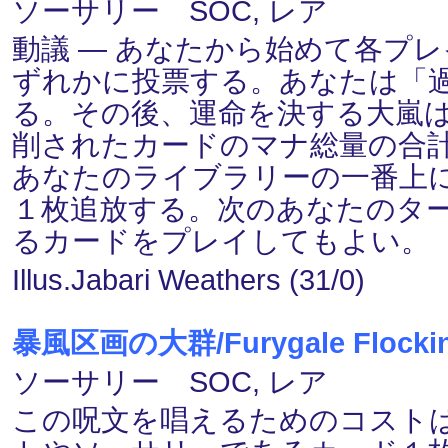
ソーサリー SOC, レア
動議 ― あなたから始めて各プ
ずれかに投票する。あなたは「
る。その後、運命を決する大嵐
削されたカードのマナ総量の合
あなたのライブラリーの一番上
１枚追放する。次のあなたのタ
るカードをプレイしてもよい。
Illus.Jabari Weathers (31/0)
暴風区画の大群/Furygale Flocki
ソーサリー SOC, レア
この呪文を唱えるためのコスト