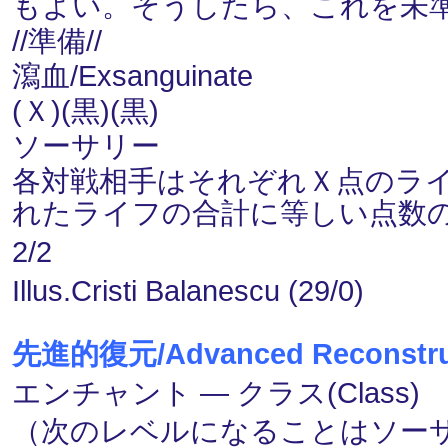
もよい。そうしたら、これを未
//準備//
瀉血/Exsanguinate
(Ｘ)(黒)(黒)
ソーサリー
各対戦相手はそれぞれＸ点のラ
れたライフの合計に等しい点数
2/2
Illus.Cristi Balanescu (29/0)
先進的復元/Advanced Reconstru
エンチャント ― クラス(Class) 
（次のレベルになることはソー