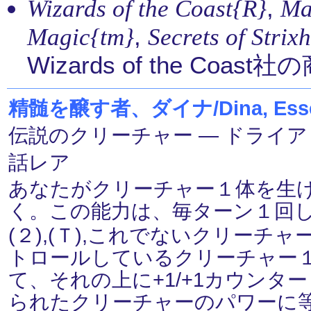
,
Wizards of the Coast{R}
Ma
,
Magic{tm}
Secrets of Str
Wizards of the Coas
精髄を醸す者、ダイナ/Dina, Essen
伝説のクリーチャー ― ドライアド(Dr
話レア
あなたがクリーチャー１体を生
く。この能力は、毎ターン１回
(２),(Ｔ),これでないクリー
トロールしているクリーチャー
て、それの上に+1/+1カウン
られたクリーチャーのパワーに