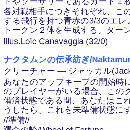
トやソーサリーであるカード１枚
各対戦相手につきそれぞれ、こ
する飛行を持つ青赤の3/3のエレメン
トークン２体を生成する。ター
Illus.Loïc Canavaggia (32/0)
ナクタムンの伝承紡ぎ/Naktamun L
クリーチャー ― ジャッカル(Jacka
あなたのアップキープの開始時
のプレイヤーがいる場合、この
備済状態である間、あなたはこ
うしたら、これを未準備状態に
//準備//
運命の輪/Wheel of Fortune