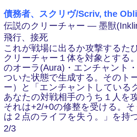
債務者、スクリヴ/Scriv, the Obli
伝説のクリーチャー ― 墨獣(Inklin
飛行、接死
これが戦場に出るか攻撃するた
クリーチャー１体を対象とする。《契
のオーラ(Aura)・エンチャン
ついた状態で生成する。そのト
ー）と「エンチャントしている
あなたの対戦相手のうち１人を
それは+2/+0の修整を受ける
は２点のライフを失う。」を持
2/3