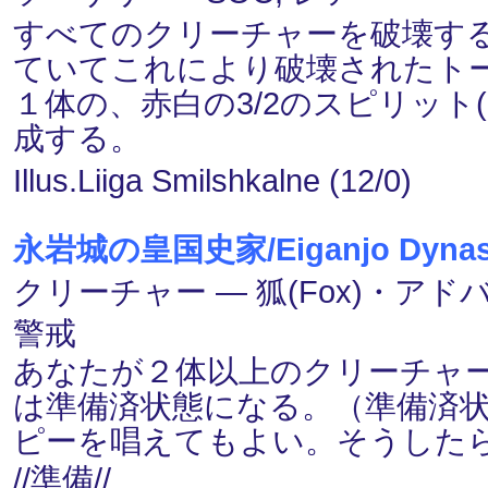
すべてのクリーチャーを破壊す
ていてこれにより破壊されたト
１体の、赤白の3/2のスピリット(
成する。
Illus.Liiga Smilshkalne (12/0)
永岩城の皇国史家/Eiganjo Dynast
クリーチャー ― 狐(Fox)・アドバイ
警戒
あなたが２体以上のクリーチャ
は準備済状態になる。（準備済
ピーを唱えてもよい。そうした
//準備//