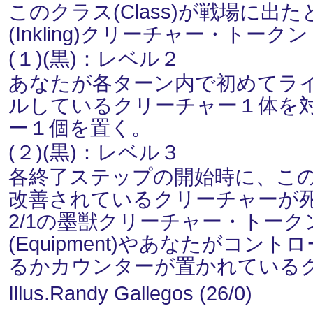
このクラス(Class)が戦場に出
(Inkling)クリーチャー・トー
(１)(黒)：レベル２
あなたが各ターン内で初めてラ
ルしているクリーチャー１体を対
ー１個を置く。
(２)(黒)：レベル３
各終了ステップの開始時に、こ
改善されているクリーチャーが
2/1の墨獣クリーチャー・トー
(Equipment)やあなたがコン
るかカウンターが置かれている
Illus.Randy Gallegos (26/0)