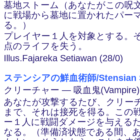
墓地ストーム（あなたがこの呪
に戦場から墓地に置かれたパー
る。）
プレイヤー１人を対象とする。
点のライフを失う。
Illus.Fajareka Setiawan (28/0)
ステンシアの鮮血術師/Stensian Sa
クリーチャー ― 吸血鬼(Vampire)
あなたが攻撃するたび、クリー
まで、それは接死を得る。この
ー１人に戦闘ダメージを与える
なる。（準備済状態である間、