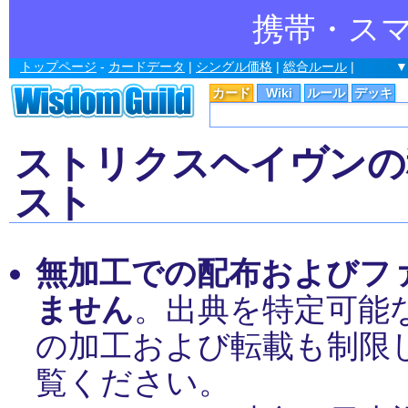
携帯・ス
トップページ
-
カードデータ
|
シングル価格
|
総合ルール
|
▼
カード
Wiki
ルール
デッキ
ストリクスヘイヴンの
スト
無加工での配布およびフ
ません
。出典を特定可能
の加工および転載も制限
覧ください。