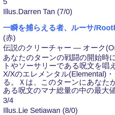
5
Illus.Darren Tan (7/0)
一瞬を捕らえる者、ルーサ/Rootha, M
(赤)
伝説のクリーチャー ― オーク(Orc)
あなたのターンの戦闘の開始時
トやソーサリーである呪文を唱
X/Xのエレメンタル(Element
る。Ｘは、このターンにあなた
ある呪文のマナ総量の中の最大
3/4
Illus.Lie Setiawan (8/0)