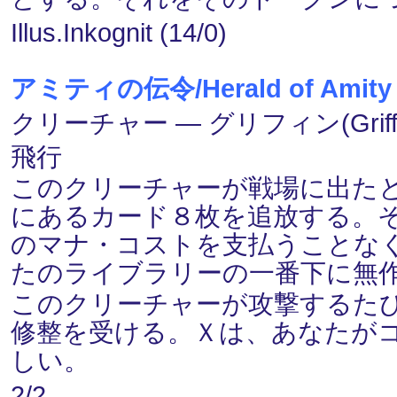
Illus.Inkognit (14/0)
アミティの伝令/Herald of Amity
クリーチャー ― グリフィン(Griffi
飛行
このクリーチャーが戦場に出た
にあるカード８枚を追放する。その
のマナ・コストを支払うことな
たのライブラリーの一番下に無
このクリーチャーが攻撃するたび
修整を受ける。Ｘは、あなたが
しい。
2/2