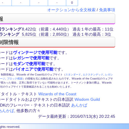
-
-
-
-
0
オークションから全文検索
/
免責事項
報
索ランキング
8,422位
（前週：4,440位）
過去１年の最高：11位
ランキング
5,825位
（前週：2,850位）
過去１年の最高：3位
制限情報
カードは
ヴィンテージで使用可能
です。
カードは
レガシーで使用可能
です。
カードは
モダンで使用可能
です。
カードは
パイオニアで使用可能
です。
情報は、Wizards of the Coast社のウェブサイト（
スタンダード
,
エクステンデッド
,
レガシ
テージ
,
ブロック構築
）の情報を元に自動生成されたものです。Wizards of the Coast社のウェブサ
変わった場合、正常に取得できていない可能性があります。トーナメント参加の際は、Wizards
 Coast社のウェブサイトで直接確認されることをお勧めいたします。
ドタイトル・テキスト
Wizards of the Coast
カードタイトルおよびテキストの日本語訳
Wisdom Guild
FE,DKのフレーバー・テキストの日本語訳
あんかば
あんかば
, 他多数の方々
データ最終更新：2016/07/13(水) 20:22:45
ights reserved.