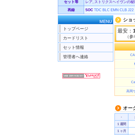
セット等
レア, ストリクスヘイヴンの秘密 
再録
SOC
TDC
BLC
EMN
CLB
J22
ショ
MENU
トップページ
最安：
（参
カードリスト
セット情報
C
管理者へ連絡
Ca
高岡
オー
-
１週間
１ヶ月