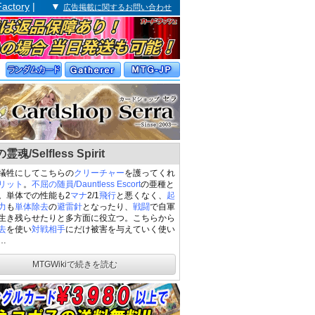
Factory
| ▼
広告掲載に関するお問い合わせ
魂/Selfless Spirit
犠牲にしてこちらの
クリーチャー
を護ってくれ
リット
。
不屈の随員/Dauntless Escort
の亜種と
。単体での性能も2
マナ
2/1
飛行
と悪くなく、
起
力
も
単体除去
の
避雷針
となったり、
戦闘
で自軍
生き残らせたりと多方面に役立つ。こちらから
去
を使い
対戦相手
にだけ被害を与えていく使い
…
MTGWikiで続きを読む