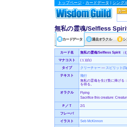
トップページ
-
カードデータ
|
シング
カー
無私の霊魂/Selfless Spiri
カードデータ
過去オラクル
シ
カード名
無私の霊魂/Selfless Spirit
（
マナコスト
(１)(白)
タイプ
クリーチャー
—
スピリット(Spir
テキスト
飛行
無私の霊魂を生け贄に捧げる
を得る。
オラクル
Flying
Sacrifice this creature: Creatur
Ｐ／Ｔ
2/1
フレーバ
イラスト
Seb McKinnon