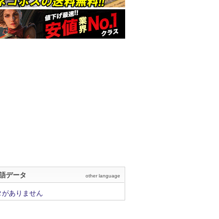
語データ
other language
タがありません