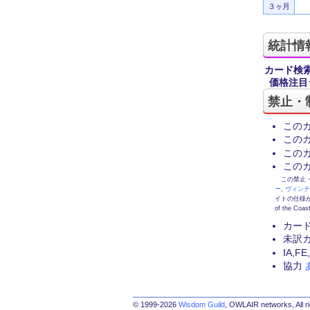
３ヶ月
統計情
カード検
価格注目
禁止・
この
この
この
この
この禁止・制限
ー
,
ヴィン
イトの仕様が
of the
カー
未訳
IA,
協力
© 1999-2026
Wisdom Guild
, OWLAIR networks, All r