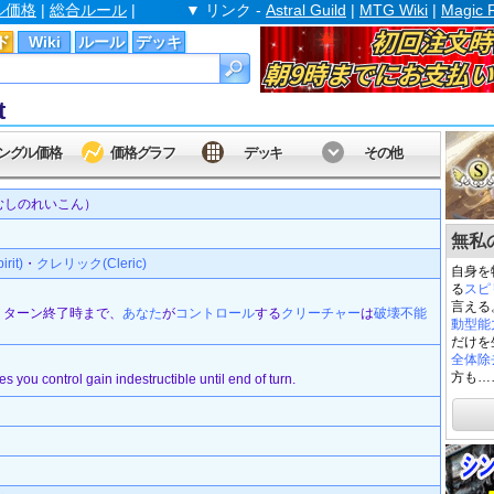
ル価格
|
総合ルール
|
▼ リンク -
Astral Guild
|
MTG Wiki
|
Magic 
ド
Wiki
ルール
デッキ
t
ングル価格
価格グラフ
デッキ
その他
むしのれいこん）
無私の霊
it)
・
クレリック(Cleric)
自身を
る
スピ
言える
：ターン終了時まで、
あなた
が
コントロール
する
クリーチャー
は
破壊不能
動型能
だけを
全体除
方も…
es you control gain indestructible until end of turn.