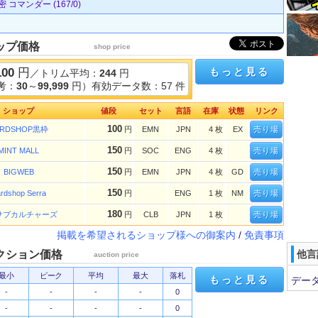
コマンダー (167/0)
ップ価格
shop price
100
円
もっと見る
／トリム平均：
244
円
考：
30
～
99,999
円）有効データ数：57 件
ショップ
値段
セット
言語
在庫
状態
リンク
100
ARDSHOP黒枠
円
EMN
JPN
4 枚
EX
売り場
150
MINT MALL
円
SOC
ENG
4 枚
売り場
150
BIGWEB
円
EMN
JPN
4 枚
GD
売り場
150
rdshop Serra
円
ENG
1 枚
NM
売り場
180
サブカルチャーズ
円
CLB
JPN
1 枚
売り場
掲載を希望されるショップ様への御案内
/
免責事項
クション価格
他言
auction price
最小
ピーク
平均
最大
落札
もっと見る
デー
-
-
-
-
0
-
-
-
-
0