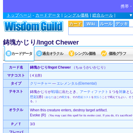
携帯・
トップページ
-
カードデータ
|
シングル価格
|
総合ルール
|
▼
カード
Wiki
ルール
デッキ
鋳塊かじり/Ingot Chewer
カードデータ
過去オラクル
シングル価格
価格グラフ
カード名
鋳塊かじり/Ingot Chewer
（ちゅうかいかじり）
マナコスト
(４)(赤)
タイプ
クリーチャー
—
エレメンタル(Elemental)
テキスト
鋳塊かじりが
戦場
に出たとき、
アーティファクト
１つを
対象
と
想起
(赤)
（
あなた
はこの
呪文
を、その
想起
コスト
を
支払う
ことで唱えてもよい。そ
る。）
オラクル
When this creature enters, destroy target artifact.
Evoke {R}
（You may cast this spell for its evoke cost. If you do, it's sacrifice
Ｐ／Ｔ
3/3
フレーバ