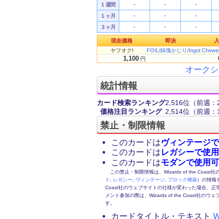
１週間
-
-
-
１ヶ月
-
-
-
３ヶ月
-
-
-
現在価格
即決
ヤフオク!
FOIL/鋳塊かじり/Ingot Che
1,100
円
オークシ
統計情報
カード検索ランキング
2,516位
（前週：2
価格注目ランキング
2,514位
（前週：1
禁止・制限情報
このカードは
ヴィンテージで
このカードは
レガシーで使用
このカードは
モダンで使用可
この禁止・制限情報は、Wizards of the Coas
ド
,
レガシー
,
ヴィンテージ
,
ブロック構築
）の情報を
Coast社のウェブサイトの仕様が変わった場合、
メント参加の際は、Wizards of the Coas
す。
カードタイトル・テキスト
W