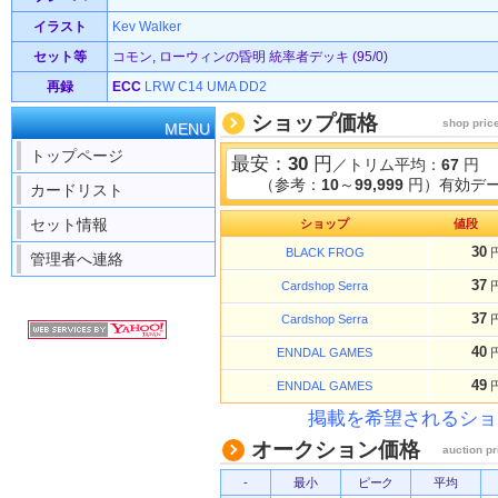
イラスト
Kev Walker
セット等
コモン, ローウィンの昏明 統率者デッキ (95/0)
再録
ECC
LRW
C14
UMA
DD2
ショップ価格
shop pric
MENU
トップページ
最安：
30
円
／トリム平均：
67
円
（参考：
10
～
99,999
円）有効デー
カードリスト
セット情報
ショップ
値段
30
BLACK FROG
管理者へ連絡
37
Cardshop Serra
37
Cardshop Serra
40
ENNDAL GAMES
49
ENNDAL GAMES
掲載を希望されるショ
オークション価格
auction pr
-
最小
ピーク
平均