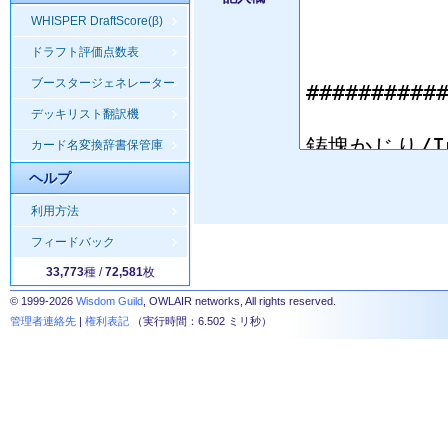
WHISPER DraftScore(β)
ドラフト評価点数表
ブースタージェネレーター
デッキリスト翻訳機
カード名変換辞書保管庫
ヘルプ
利用方法
フィードバック
33,773
種 /
72,581
枚
© 1999-2026
Wisdom Guild
, OWLAIR networks, All rights reserved.
管理者連絡先
|
権利表記
（実行時間：6.502 ミリ秒）