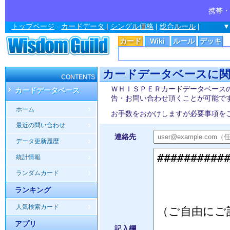
携帯・
トップページ
-
カードデータ
|
シングル価格
|
総合ルール
|
▼
カード
Wiki
ルール
デッキ
カードデータベースに
CONTENTS
ＷＨＩＳＰＥＲカードデータベース
カードデータベース
告・お問い合わせ頂くことが可能で
ホーム
お手数をおかけしますが必要事項を
最近の問い合わせ
連絡先
データ更新履歴
統計情報
ランダムカード
ランキング
人気検索カード
アプリ
記入欄