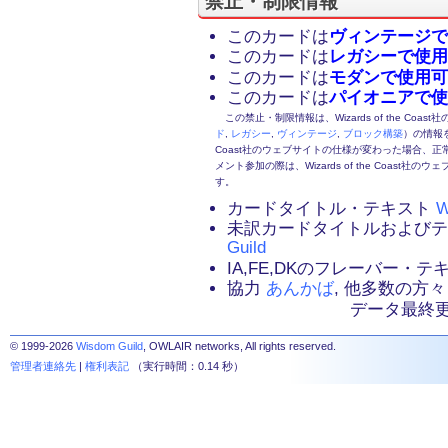
禁止・制限情報
このカードは
ヴィンテージで
このカードは
レガシーで使用
このカードは
モダンで使用可
このカードは
パイオニアで使
この禁止・制限情報は、Wizards of the Coas
ド
,
レガシー
,
ヴィンテージ
,
ブロック構築
）の情報を
Coast社のウェブサイトの仕様が変わった場合、
メント参加の際は、Wizards of the Coas
す。
カードタイトル・テキスト
W
未訳カードタイトルおよび
Guild
IA,FE,DKのフレーバー・
協力
あんかば
, 他多数の方々
データ最終更新：2
© 1999-2026
Wisdom Guild
, OWLAIR networks, All rights reserved.
管理者連絡先
|
権利表記
（実行時間：0.14 秒）