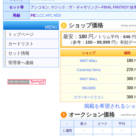
セット等
アンコモン, マジック：ザ・ギャザリング—FINAL FANTASY 統率者
再録
FIC
LCC
AFC
M20
ショップ価格
shop pric
MENU
トップページ
最安：
180
円
／トリム平均：
646
円
（参考：
100
～
99,999
円）有効デー
カードリスト
セット情報
ショップ
値段
180
MINT MALL
管理者へ連絡
270
Cardshop Serra
300
MINT MALL
300
BIGWEB
300
スプーキードラゴン
掲載を希望されるショ
オークション価格
auction pr
-
最小
ピーク
平均
１週間
-
-
-