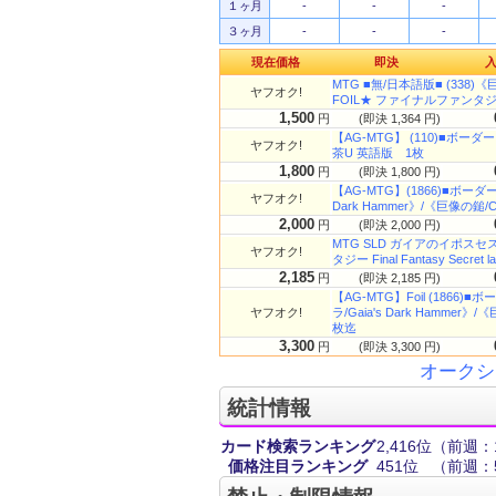
１ヶ月
-
-
-
３ヶ月
-
-
-
現在価格
即決
MTG ■無/日本語版■ (338)《
ヤフオク!
FOIL★ ファイナルファンタジー
1,500
円
(即決 1,364 円)
【AG-MTG】 (110)■ボーダー
ヤフオク!
茶U 英語版 1枚
1,800
円
(即決 1,800 円)
【AG-MTG】(1866)■ボー
ヤフオク!
Dark Hammer》/《巨像の鎚/C
2,000
円
(即決 2,000 円)
MTG SLD ガイアのイポス
ヤフオク!
タジー Final Fantasy Secret
2,185
円
(即決 2,185 円)
【AG-MTG】Foil (186
ヤフオク!
ラ/Gaia's Dark Hammer》/
枚迄
3,300
円
(即決 3,300 円)
オークシ
統計情報
カード検索ランキング
2,416位
（前週：1
価格注目ランキング
451位
（前週：