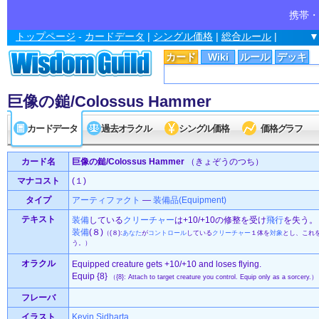
携帯・
トップページ
-
カードデータ
|
シングル価格
|
総合ルール
|
▼
カード
Wiki
ルール
デッキ
巨像の鎚/Colossus Hammer
カードデータ
過去オラクル
シングル価格
価格グラフ
カード名
巨像の鎚/Colossus Hammer
（きょぞうのつち）
マナコスト
(１)
タイプ
アーティファクト
—
装備品(Equipment)
テキスト
装備
している
クリーチャー
は+10/+10の修整を受け
飛行
を失う。
装備
(８)
（(８):
あなた
が
コントロール
している
クリーチャー
１体を
対象
とし、これ
う。）
オラクル
Equipped creature gets +10/+10 and loses flying.
Equip {8}
（{8}: Attach to target creature you control. Equip only as a sorcery.）
フレーバ
イラスト
Kevin Sidharta