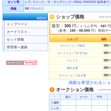
セット等
レア, マジック：ザ・ギャザリング—FINAL FANTASY 統率者デッキ 
再録
FIC
FDN
KLD
ショップ価格
shop pric
MENU
トップページ
最安：
300
円
／トリム平均：
597
円
（参考：
180
～
99,999
円）有効デー
カードリスト
セット情報
ショップ
値段
300
カードショップ抜忍
管理者へ連絡
300
カードショップすずのね
300
トレトク
300
晴れる屋
300
カードショップはま屋
掲載を希望されるショ
オークション価格
auction pr
-
最小
ピーク
平均
１週間
-
-
-
１ヶ月
-
-
-