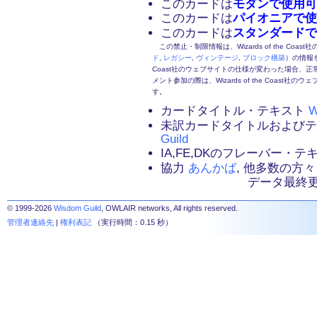
このカードは
モダンで使用可
このカードは
パイオニアで使
このカードは
スタンダードで
この禁止・制限情報は、Wizards of the Coas
ド
,
レガシー
,
ヴィンテージ
,
ブロック構築
）の情報を
Coast社のウェブサイトの仕様が変わった場合、
メント参加の際は、Wizards of the Coas
す。
カードタイトル・テキスト
W
未訳カードタイトルおよび
Guild
IA,FE,DKのフレーバー・
協力
あんかば
, 他多数の方々
データ最終更新：2
© 1999-2026
Wisdom Guild
, OWLAIR networks, All rights reserved.
管理者連絡先
|
権利表記
（実行時間：0.15 秒）