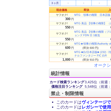
３ヶ月
-
-
-
現在価格
即決
ヤフオク!
MTG 領事の権限 日本語版
300
円
ヤフオク!
MTG 美品 【領事の権限】 （レ
550
円
MTG 美品 【領事の権限（
ヤフオク!
ョンズ FDN 日 1枚迄
550
円
ヤフオク!
MTG★領事の権限/Authority 
600
円
(即決 600 円)
MTG ■白/日本語版■ (232)《領事
ヤフオク!
ナルファンタジー FIC 白R
1,000
円
(即決 910 円)
オークシ
統計情報
カード検索ランキング
3,425位
（前週：4
価格注目ランキング
5,548位
（前週：3
禁止・制限情報
このカードは
ヴィンテージで
このカードは
レガシーで使用