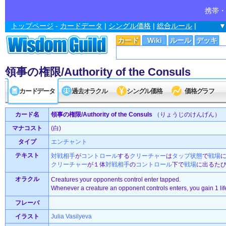
携帯・
トップページ
-
カードデータ
|
シングル価格
|
総合ルール
|
▼
カード
Wiki
ルール
デッキ
領事の権限/Authority of the Consuls
カードデータ
過去オラクル
シングル価格
価格グラフ
カード名
領事の権限/Authority of the Consuls
（りょうじのけんげん）
マナコスト
(白)
タイプ
エンチャント
テキスト
対戦相手
が
コントロール
する
クリーチャー
は
タップ状態
で
戦場
クリーチャー
が１体
対戦相手
の
コントロール
下で
戦場
に出るた
オラクル
Creatures your opponents control enter tapped.
Whenever a creature an opponent controls enters, you gain 1 lif
フレーバ
イラスト
Julia Vasilyeva