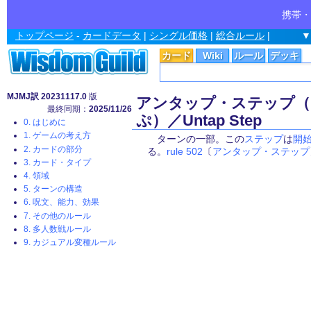
携帯・
トップページ
-
カードデータ
|
シングル価格
|
総合ルール
|
▼
カード
Wiki
ルール
デッキ
MJMJ訳 20231117.0
版
アンタップ・ステップ（
最終同期：
2025/11/26
ぷ）／Untap Step
0. はじめに
1. ゲームの考え方
ターンの一部。この
ステップ
は
開
2. カードの部分
る。
rule 502
〔
アンタップ・ステップ
3. カード・タイプ
4. 領域
5. ターンの構造
6. 呪文、能力、効果
7. その他のルール
8. 多人数戦ルール
9. カジュアル変種ルール