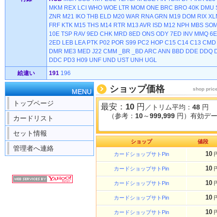
MKM
REX
LCI
WHO
WOE
LTR
MOM
ONE
BRC
BRO
40K
DMU
ZNR
M21
IKO
THB
ELD
M20
WAR
RNA
GRN
M19
DOM
RIX
XL
FRF
KTK
M15
THS
M14
RTR
M13
AVR
ISD
M12
NPH
MBS
SO
10E
TSP
RAV
9ED
CHK
MRD
8ED
ONS
ODY
7ED
INV
MMQ
6
2ED
LEB
LEA
PTK
P02
POR
S99
PC2
HOP
C15
C14
C13
CMD
DMR
ME3
MED
J22
CMM
_BR
_BD
ARC
ANN
BBD
DDE
DDQ
DDC
PD3
H09
UNF
UND
UST
UNH
UGL
絵違い
191
196
ショップ価格
shop pric
MENU
トップページ
最安：
10
円
／トリム平均：
48
円
（参考：
10
～
999,999
円）有効データ
カードリスト
セット情報
ショップ
値段
管理者へ連絡
10
カードショップサトPin
10
カードショップサトPin
10
カードショップサトPin
10
カードショップサトPin
10
カードショップサトPin