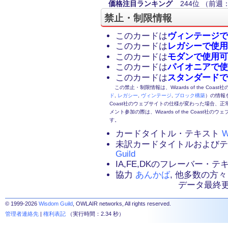
価格注目ランキング
244位
（前週：
禁止・制限情報
このカードは
ヴィンテージで
このカードは
レガシーで使用
このカードは
モダンで使用可
このカードは
パイオニアで使
このカードは
スタンダードで
この禁止・制限情報は、Wizards of the Coas
ド
,
レガシー
,
ヴィンテージ
,
ブロック構築
）の情報を
Coast社のウェブサイトの仕様が変わった場合、
メント参加の際は、Wizards of the Coas
す。
カードタイトル・テキスト
W
未訳カードタイトルおよび
Guild
IA,FE,DKのフレーバー・
協力
あんかば
, 他多数の方々
データ最終更新：2
© 1999-2026
Wisdom Guild
, OWLAIR networks, All rights reserved.
管理者連絡先
|
権利表記
（実行時間：2.34 秒）