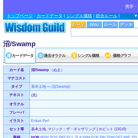
携帯・
トップページ
-
カードデータ
|
シングル価格
|
総合ルール
|
▼
カード
Wiki
ルール
デッキ
沼/Swamp
カードデータ
過去オラクル
シングル価格
価格グラフ
カード名
沼/Swamp
（ぬま）
マナコスト
タイプ
基本
土地
—
沼(Swamp)
テキスト
(黒)
オラクル
フレーバ
イラスト
Erikas Perl
セット等
基本土地, マジック：ザ・ギャザリング | ホビット (191/0)
再録
HOB
MSH
SOS
TMT
ECL
TLA
SPM
EOE
FIN
TDM
DFT
INR
J25