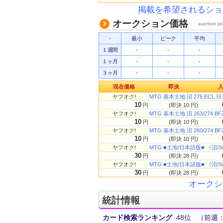
掲載を希望されるショ
オークション価格
auction pr
-
最小
ピーク
平均
１週間
-
-
-
１ヶ月
-
-
-
３ヶ月
-
-
-
現在価格
即決
ヤフオク!
MTG 基本土地 沼 276 ECL
10
円
(即決 10 円)
ヤフオク!
MTG 基本土地 沼 263/274 
10
円
(即決 10 円)
ヤフオク!
MTG 基本土地 沼 260/274 
10
円
(即決 10 円)
ヤフオク!
MTG ■土地/日本語版■ 《沼/S
30
円
(即決 28 円)
ヤフオク!
MTG ■土地/日本語版■ 《沼/S
30
円
(即決 28 円)
オークシ
統計情報
カード検索ランキング
48位
（前週：