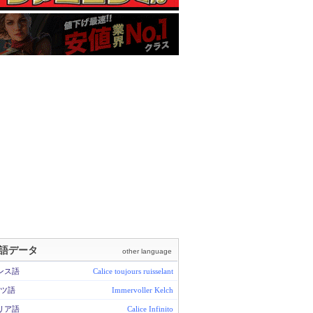
語データ
other language
ンス語
Calice toujours ruisselant
ツ語
Immervoller Kelch
リア語
Calice Infinito