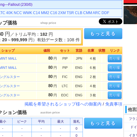
g—Fallout (230/0)
LTC
40K
NCC
WWK
C14
MM2
C16
2XM
TSR
CLB
CMM
ARC
DDF
ップ価格
shop price
80
円
もっと見る
／トリム平均：
182
円
：
20
～
999,999
円）有効データ数：108 件
ショップ
値段
セット
言語
在庫
状態
リンク
80
MINT MALL
円
PIP
JPN
4 枚
売り場
80
MINT MALL
円
PIP
ENG
6 枚
売り場
80
ングルスター
円
FIC
ENG
2 枚
売り場
80
ングルスター
円
LTC
ENG
4 枚
売り場
80
ングルスター
円
EOC
ENG
3 枚
売り場
掲載を希望されるショップ様への御案内
/
免責事項
他言
クション価格
auction price
フラ
最小
ピーク
平均
最大
落札
もっと見る
ドイ
-
-
-
-
0
イタ
-
-
-
-
0