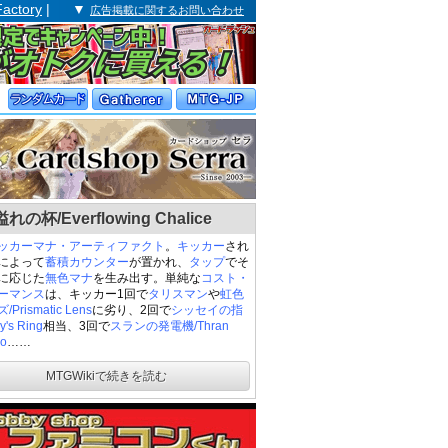
Factory
| ▼
広告掲載に関するお問い合わせ
の杯/Everflowing Chalice
ッカー
マナ・アーティファクト
。
キッカー
され
によって
蓄積カウンター
が置かれ、
タップ
でそ
に応じた
無色マナ
を生み出す。単純な
コスト・
ーマンス
は、キッカー1回で
タリスマン
や
虹色
Prismatic Lens
に劣り、2回で
シッセイの指
y's Ring
相当、3回で
スランの発電機/Thran
o
……
MTGWikiで続きを読む