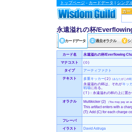
トップページ
-
カードデータ
|
シング
カー
永遠溢れの杯/Everflowing 
カードデータ
過去オラクル
シ
カード名
永遠溢れの杯/Everflowing Cha
マナコスト
(０)
タイプ
アーティファクト
テキスト
多重キッカー
(２)
（
あなた
がこの
呪
永遠溢れの杯は、それが
キッ
戦場
に出る。
(Ｔ)：永遠溢れの杯の上に置
オラクル
Multikicker {2}
（You may pay an add
This artifact enters with a char
{T}: Add {C} for each charge cou
フレーバ
イラスト
David Astruga