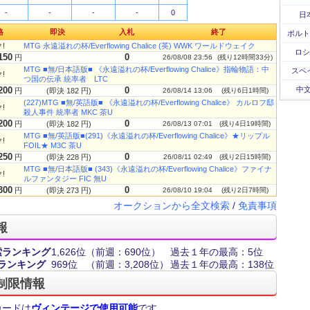
-
-
-
-
0
日
格
即決
入札
終了
ポルト
!
MTG 永遠溢れの杯/Everflowing Chalice (英) WWK ワールドウェイク
ロシ
150
0
円
26/08/08 23:56
(残り12時間33分)
MTG ■無/日本語版■ 《永遠溢れの杯/Everflowing Chalice》指輪物語：中
スペ
!
つ国の伝承 統率者 LTC
200
0
中文
円
(即決 182 円)
26/08/14 13:06
(残り6日1時間)
(227)MTG ■無/英語版■ 《永遠溢れの杯/Everflowing Chalice》 カルロフ邸
!
殺人事件 統率者 MKC 茶U
200
0
円
(即決 182 円)
26/08/13 07:01
(残り4日19時間)
MTG ■無/英語版■(291)《永遠溢れの杯/Everflowing Chalice》★リップル
!
FOIL★ M3C 茶U
250
0
円
(即決 228 円)
26/08/11 02:49
(残り2日15時間)
MTG ■無/日本語版■ (343)《永遠溢れの杯/Everflowing Chalice》ファイナ
!
ルファンタジー FIC 無U
300
0
円
(即決 273 円)
26/08/10 19:04
(残り2日7時間)
オークションから全文検索
/
免責事項
報
索ランキング
1,626位
（前週：690位）
過去１年の最高：5位
ランキング
969位
（前週：3,208位）
過去１年の最高：138位
制限情報
カードは
ヴィンテージで使用可能
です。