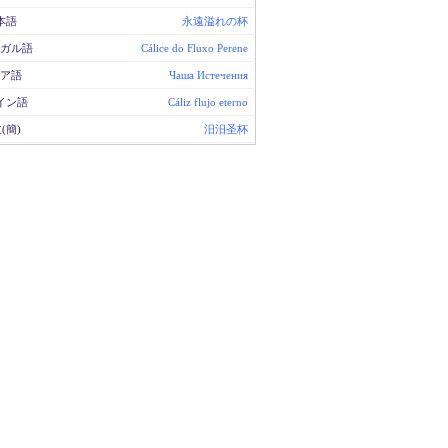
本語
永遠溢れの杯
ガル語
Cálice do Fluxo Perene
ア語
Чаша Истечения
イン語
Cáliz flujo eterno
(簡)
汨汨圣杯