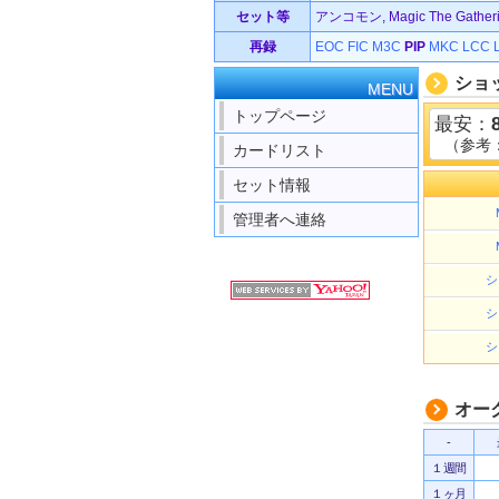
セット等
アンコモン, Magic The Gatherin
再録
EOC
FIC
M3C
PIP
MKC
LCC
ショ
MENU
トップページ
最安：
（参考
カードリスト
セット情報
管理者へ連絡
シ
シ
シ
オー
-
１週間
１ヶ月