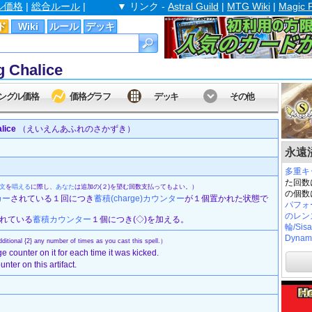
ル価格
|
総合ルール
|
▼ リンク -
Astral Guild
|
MTG Wiki
|
Magic 
ド
Wiki
ルール
デッキ
Chalice
ングル価格
価格グラフ
デッキ
その他
lice
（えいえんあふれのさかずき）
永遠溢れ
多重キ
た回数
文
を
唱える
に際し、
あなた
は追加の(２)を望む回数支払ってもよい。）
の個数
カー
されている１回につき
蓄積(charge)
カウンター
が１個置かれた状態で
パフォ
のレンズ/
かれている
蓄積
カウンター
１個につき(◇)を加える。
輪/Sisa
Dynam
itional {2} any number of times as you cast this spell.）
ge counter on it for each time it was kicked.
nter on this artifact.