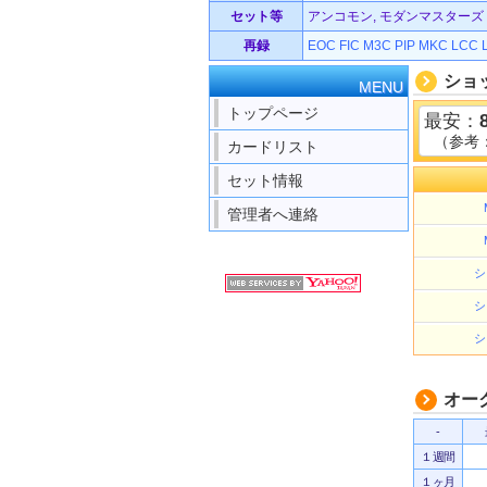
セット等
アンコモン, モダンマスターズ 201
再録
EOC
FIC
M3C
PIP
MKC
LCC
ショ
MENU
トップページ
最安：
（参考
カードリスト
セット情報
管理者へ連絡
シ
シ
シ
オー
-
１週間
１ヶ月