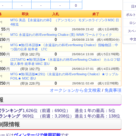
-
-
-
-
0
日
格
即決
入札
終了
ポルト
MTG 美品 【永遠溢れの杯】 （アンコモン） モダンホライゾン3 M3C 日
!
ロシ
4枚迄
55
0
円
26/08/09 23:42
(残り1日4時間)
スペ
!
MTG 永遠溢れの杯/Everflowing Chalice (英) WWK ワールドウェイク
150
0
中文
円
26/08/08 23:56
(残り4時間30分)
MTG ■無/日本語版■ 《永遠溢れの杯/Everflowing Chalice》指輪物語：中
!
つ国の伝承 統率者 LTC
200
0
円
(即決 182 円)
26/08/14 13:06
(残り5日17時間)
(227)MTG ■無/英語版■ 《永遠溢れの杯/Everflowing Chalice》 カルロフ邸
!
殺人事件 統率者 MKC 茶U
200
0
円
(即決 182 円)
26/08/13 07:01
(残り4日11時間)
MTG ■無/英語版■(291)《永遠溢れの杯/Everflowing Chalice》★リップル
!
FOIL★ M3C 茶U
250
0
円
(即決 228 円)
26/08/11 02:49
(残り2日7時間)
オークションから全文検索
/
免責事項
報
索ランキング
1,626位
（前週：690位）
過去１年の最高：5位
ランキング
969位
（前週：3,208位）
過去１年の最高：138位
制限情報
カードは
ヴィンテージで使用可能
です。