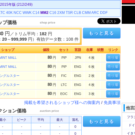
5年版 (212/249)
LTC
40K
NCC
WWK
C14
MM2
C16
2XM
TSR
CLB
CMM
ARC
DDF
ップ価格
shop price
80
円
もっと見る
／トリム平均：
182
円
：
20
～
999,999
円）有効データ数：108 件
ショップ
値段
セット
言語
在庫
状態
リンク
80
MINT MALL
円
PIP
JPN
4 枚
売り場
80
MINT MALL
円
PIP
ENG
6 枚
売り場
80
ングルスター
円
FIC
ENG
2 枚
売り場
80
ングルスター
円
LTC
ENG
4 枚
売り場
80
ングルスター
円
EOC
ENG
3 枚
売り場
掲載を希望されるショップ様への御案内
/
免責事項
他言
クション価格
auction price
フラ
最小
ピーク
平均
最大
落札
もっと見る
ドイ
-
-
-
-
0
イタ
-
-
-
-
0