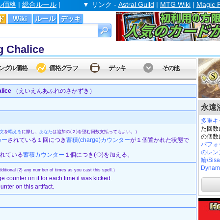
ル価格
|
総合ルール
|
▼ リンク -
Astral Guild
|
MTG Wiki
|
Magic 
ド
Wiki
ルール
デッキ
Chalice
ングル価格
価格グラフ
デッキ
その他
lice
（えいえんあふれのさかずき）
永遠溢れ
多重キ
た回数
文
を
唱える
に際し、
あなた
は追加の(２)を望む回数支払ってもよい。）
の個数
カー
されている１回につき
蓄積(charge)
カウンター
が１個置かれた状態で
パフォ
のレンズ/
かれている
蓄積
カウンター
１個につき(◇)を加える。
輪/Sisa
Dynam
itional {2} any number of times as you cast this spell.）
ge counter on it for each time it was kicked.
nter on this artifact.