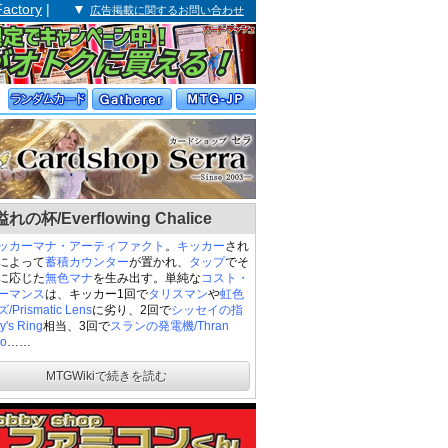
Factory
| ▼
広告掲載に関するお問い合わせ
の杯/Everflowing Chalice
ッカー
マナ・アーティファクト
。
キッカー
され
によって
蓄積カウンター
が置かれ、
タップ
でそ
に応じた
無色マナ
を生み出す。単純な
コスト・
ーマンス
は、キッカー1回で
タリスマン
や
虹色
Prismatic Lens
に劣り、2回で
シッセイの指
y's Ring
相当、3回で
スランの発電機/Thran
o
……
MTGWikiで続きを読む