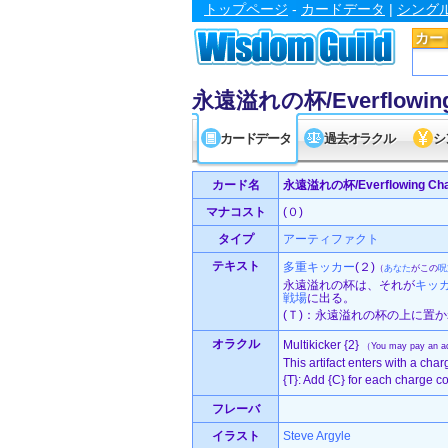
トップページ
-
カードデータ
|
シング
カー
永遠溢れの杯/Everflowing 
カードデータ
過去オラクル
シ
カード名
永遠溢れの杯/Everflowing Cha
マナコスト
(０)
タイプ
アーティファクト
テキスト
多重キッカー
(２)
（
あなた
がこの
呪
永遠溢れの杯は、それが
キッ
戦場
に出る。
(Ｔ)：永遠溢れの杯の上に置
オラクル
Multikicker {2}
（You may pay an add
This artifact enters with a char
{T}: Add {C} for each charge cou
フレーバ
イラスト
Steve Argyle