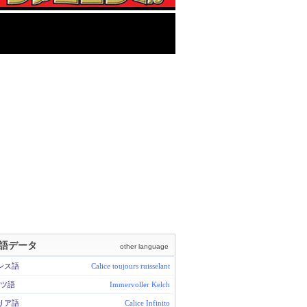
語データ
other language
ンス語
Calice toujours ruisselant
ツ語
Immervoller Kelch
リア語
Calice Infinito