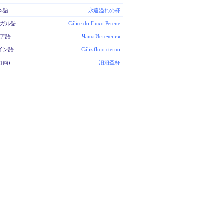
本語
永遠溢れの杯
ガル語
Cálice do Fluxo Perene
ア語
Чаша Истечения
イン語
Cáliz flujo eterno
(簡)
汨汨圣杯