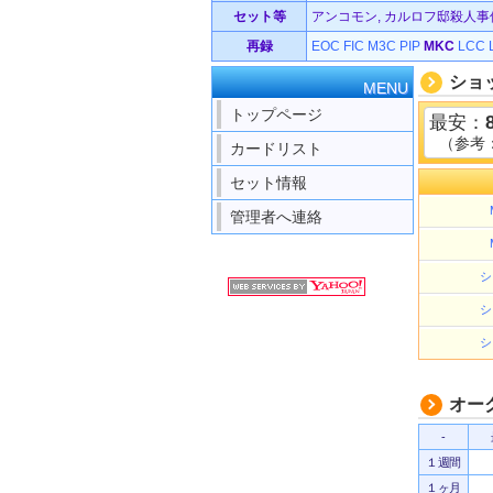
セット等
アンコモン, カルロフ邸殺人事件 
再録
EOC
FIC
M3C
PIP
MKC
LCC
ショ
MENU
トップページ
最安：
（参考
カードリスト
セット情報
管理者へ連絡
シ
シ
シ
オー
-
１週間
１ヶ月