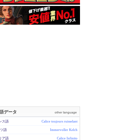
語データ
other language
ンス語
Calice toujours ruisselant
ツ語
Immervoller Kelch
リア語
Calice Infinito