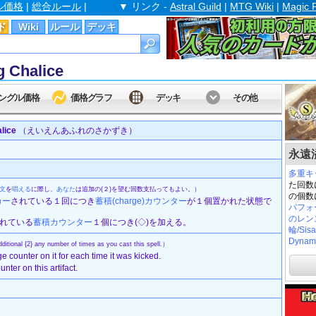
ル価格
|
総合ルール
|
▼ リンク -
Astral Guild
|
MTG Wiki
|
Magic 
ド
Wiki
ルール
デッキ
Chalice
ングル価格
価格グラフ
デッキ
その他
lice
（えいえんあふれのさかずき）
永遠溢れ
多重キ
た回数
文
を
唱える
に際し、
あなた
は追加の(２)を望む回数支払ってもよい。）
の個数
カー
されている１回につき
蓄積(charge)
カウンター
が１個置かれた状態で
パフォ
のレンズ/
かれている
蓄積
カウンター
１個につき(◇)を加える。
輪/Sisa
Dynam
itional {2} any number of times as you cast this spell.）
ge counter on it for each time it was kicked.
nter on this artifact.