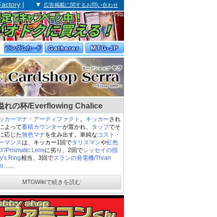
Factory
| ▼
広告掲載に関するお問い合わせ
の杯/Everflowing Chalice
ッカー
マナ・アーティファクト
。
キッカー
され
によって
蓄積カウンター
が置かれ、
タップ
でそ
に応じた
無色マナ
を生み出す。単純な
コスト・
ーマンス
は、キッカー1回で
タリスマン
や
虹色
Prismatic Lens
に劣り、2回で
シッセイの指
y's Ring
相当、3回で
スランの発電機/Thran
o
……
MTGWikiで続きを読む