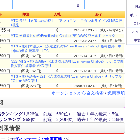
-
-
-
-
0
日
格
即決
入札
終了
ポルト
MTG 美品 【永遠溢れの杯】 （アンコモン） モダンホライゾン3 M3C 日
!
ロシ
4枚迄
55
0
円
26/08/07 23:28
(残り2時間51分)
スペ
!
MTG 永遠溢れの杯/Everflowing Chalice (英) WWK ワールドウェイク
150
0
中文
円
26/08/08 23:56
(残り1日3時間)
MTG ■無/日本語版■ 《永遠溢れの杯/Everflowing Chalice》指輪物語：中
!
つ国の伝承 統率者 LTC
200
0
円
(即決 182 円)
26/08/14 13:06
(残り6日16時間)
(227)MTG ■無/英語版■ 《永遠溢れの杯/Everflowing Chalice》 カルロフ邸
!
殺人事件 統率者 MKC 茶U
200
0
円
(即決 182 円)
26/08/13 07:01
(残り5日10時間)
MTG ■無/英語版■(291)《永遠溢れの杯/Everflowing Chalice》★リップル
!
FOIL★ M3C 茶U
250
0
円
(即決 228 円)
26/08/11 02:49
(残り3日6時間)
オークションから全文検索
/
免責事項
報
索ランキング
1,626位
（前週：690位）
過去１年の最高：5位
ランキング
969位
（前週：3,208位）
過去１年の最高：138位
制限情報
カードは
ヴィンテージで使用可能
です。