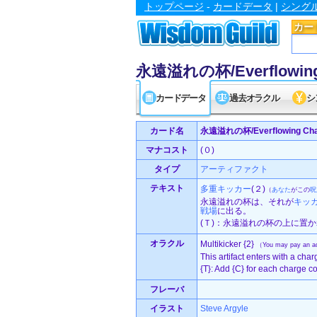
トップページ
-
カードデータ
|
シング
カー
永遠溢れの杯/Everflowing 
カードデータ
過去オラクル
シ
カード名
永遠溢れの杯/Everflowing Cha
マナコスト
(０)
タイプ
アーティファクト
テキスト
多重キッカー
(２)
（
あなた
がこの
呪
永遠溢れの杯は、それが
キッ
戦場
に出る。
(Ｔ)：永遠溢れの杯の上に置
オラクル
Multikicker {2}
（You may pay an add
This artifact enters with a char
{T}: Add {C} for each charge cou
フレーバ
イラスト
Steve Argyle