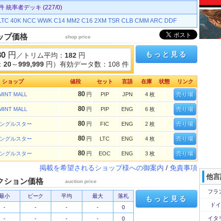
統率者デッキ (227/0)
LTC
40K
NCC
WWK
C14
MM2
C16
2XM
TSR
CLB
CMM
ARC
DDF
ップ価格
shop price
80
円
もっと見る
／トリム平均：
182
円
：
20
～
999,999
円）有効データ数：108 件
ショップ
値段
セット
言語
在庫
状態
リンク
80
MINT MALL
円
PIP
JPN
4 枚
売り場
80
MINT MALL
円
PIP
ENG
6 枚
売り場
80
ングルスター
円
FIC
ENG
2 枚
売り場
80
ングルスター
円
LTC
ENG
4 枚
売り場
80
ングルスター
円
EOC
ENG
3 枚
売り場
掲載を希望されるショップ様への御案内
/
免責事項
他言
クション価格
auction price
フラ
最小
ピーク
平均
最大
落札
もっと見る
ドイ
-
-
-
-
0
イタ
-
-
-
-
0