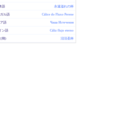
本語
永遠溢れの杯
ガル語
Cálice do Fluxo Perene
ア語
Чаша Истечения
イン語
Cáliz flujo eterno
(簡)
汨汨圣杯