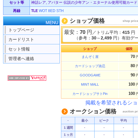
セット等
神話レア, アバター 伝説の少年アン・エターナル使用可能カード (1
再録
TLE
WOT
8ED
STH
ショップ価格
shop pric
MENU
トップページ
最安：
70
円
／トリム平均：
415
円
（参考：
30
～
2,499
円）有効デー
カードリスト
セット情報
ショップ
値段
70
まんぞく屋
管理者へ連絡
80
カードショップ抜忍
90
GOODGAME
100
MINT MALL
100
カードショップサトPin
掲載を希望されるショ
オークション価格
auction pr
-
最小
ピーク
平均
１週間
-
-
-
１ヶ月
-
-
-