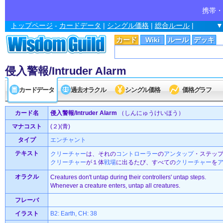
携帯・
トップページ
-
カードデータ
|
シングル価格
|
総合ルール
|
▼
カード
Wiki
ルール
デッキ
侵入警報/Intruder Alarm
カードデータ
過去オラクル
シングル価格
価格グラフ
カード名
侵入警報/Intruder Alarm
（しんにゅうけいほう）
マナコスト
(２)(青)
タイプ
エンチャント
テキスト
クリーチャー
は、それの
コントローラー
の
アンタップ
・ステッ
クリーチャー
が１体
戦場
に出るたび、すべての
クリーチャー
を
オラクル
Creatures don't untap during their controllers' untap steps.
Whenever a creature enters, untap all creatures.
フレーバ
イラスト
B2: Earth, CH: 38