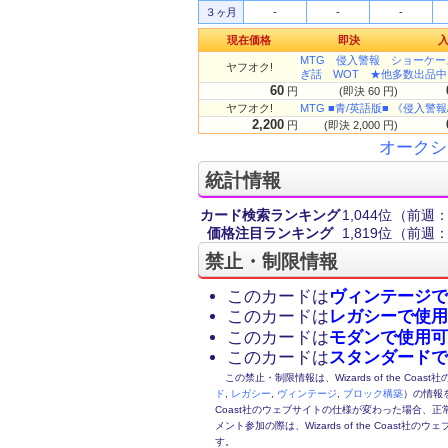
３ヶ月
-
-
-
現在価格
即決
MTG 侵入警報 ショーケー
ヤフオク!
ぎ話 WOT ★他多数出品中
60
円
(即決 60 円)
ヤフオク!
MTG ■青/英語版■ 《侵入警報/Intr
2,200
円
(即決 2,000 円)
オークシ
統計情報
カード検索ランキング
1,044位
（前週：1
価格注目ランキング
1,819位
（前週：1
禁止・制限情報
このカードは
ヴィンテージで
このカードは
レガシーで使用
このカードは
モダンで使用可
このカードは
スタンダードで
この禁止・制限情報は、Wizards of the Coas
ド
,
レガシー
,
ヴィンテージ
,
ブロック構築
）の情報を
Coast社のウェブサイトの仕様が変わった場合、
メント参加の際は、Wizards of the Coas
す。