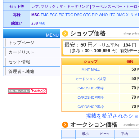
セット等
レア, マジック：ザ・ギャザリング | マーベル スーパー・ヒーローズ 
再録
MSC
TMC
ECC
FIC
TDC
DSC
OTC
PIP
WHO
LTC
DMC
XLN
M
絵違い
238
468
ショップ価格
shop pric
MENU
トップページ
最安：
50
円
／トリム平均：
194
円
（参考：
30
～
109,999
円）有効データ
カードリスト
セット情報
ショップ
値段
50
MINT MALL
管理者へ連絡
50
カードショップ抜忍
70
CARDSHOP黒枠
70
CARDSHOP黒枠
70
CARDSHOP黒枠
掲載を希望されるショ
オークション価格
auction pr
-
最小
ピーク
平均