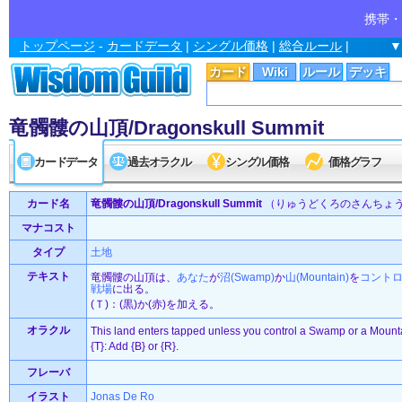
携帯・
トップページ
-
カードデータ
|
シングル価格
|
総合ルール
|
▼
カード
Wiki
ルール
デッキ
竜髑髏の山頂/Dragonskull Summit
カードデータ
過去オラクル
シングル価格
価格グラフ
カード名
竜髑髏の山頂/Dragonskull Summit
（りゅうどくろのさんちょ
マナコスト
タイプ
土地
テキスト
竜髑髏の山頂は、
あなた
が
沼(Swamp)
か
山(Mountain)
を
コント
戦場
に出る。
(Ｔ)：(黒)か(赤)を加える。
オラクル
This land enters tapped unless you control a Swamp or a Mount
{T}: Add {B} or {R}.
フレーバ
イラスト
Jonas De Ro