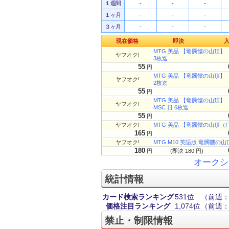
１週間
-
-
-
１ヶ月
-
-
-
３ヶ月
-
-
-
現在価格
即決
MTG 美品 【竜髑髏の山頂】 
ヤフオク!
3枚迄
55
円
MTG 美品 【竜髑髏の山頂】 
ヤフオク!
2枚迄
55
円
MTG 美品 【竜髑髏の山頂】
ヤフオク!
MSC 日 6枚迄
55
円
ヤフオク!
MTG 美品 【竜髑髏の山頂（FOIL
165
円
ヤフオク!
MTG M10 英語版 竜髑髏の山頂/Dr
180
円
(即決 180 円)
オークシ
統計情報
カード検索ランキング
531位
（前週：
価格注目ランキング
1,074位
（前週：6
禁止・制限情報