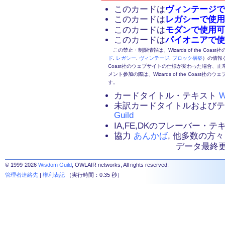
このカードは
ヴィンテージで
このカードは
レガシーで使用
このカードは
モダンで使用可
このカードは
パイオニアで使
この禁止・制限情報は、Wizards of the Coas
ド
,
レガシー
,
ヴィンテージ
,
ブロック構築
）の情報を
Coast社のウェブサイトの仕様が変わった場合、
メント参加の際は、Wizards of the Coas
す。
カードタイトル・テキスト
W
未訳カードタイトルおよび
Guild
IA,FE,DKのフレーバー・
協力
あんかば
, 他多数の方々
データ最終更新：2
© 1999-2026
Wisdom Guild
, OWLAIR networks, All rights reserved.
管理者連絡先
|
権利表記
（実行時間：0.35 秒）