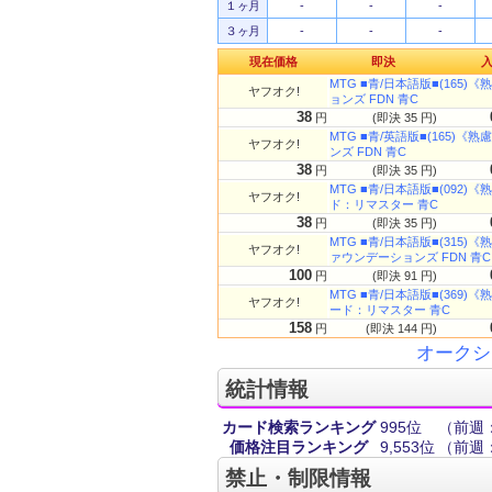
１ヶ月
-
-
-
３ヶ月
-
-
-
現在価格
即決
MTG ■青/日本語版■(165)《熟
ヤフオク!
ョンズ FDN 青C
38
円
(即決 35 円)
MTG ■青/英語版■(165)《熟慮
ヤフオク!
ンズ FDN 青C
38
円
(即決 35 円)
MTG ■青/日本語版■(092)《熟
ヤフオク!
ド：リマスター 青C
38
円
(即決 35 円)
MTG ■青/日本語版■(315)《熟
ヤフオク!
ァウンデーションズ FDN 青C
100
円
(即決 91 円)
MTG ■青/日本語版■(369)《熟
ヤフオク!
ード：リマスター 青C
158
円
(即決 144 円)
オークシ
統計情報
カード検索ランキング
995位
（前週：
価格注目ランキング
9,553位
（前週：
禁止・制限情報