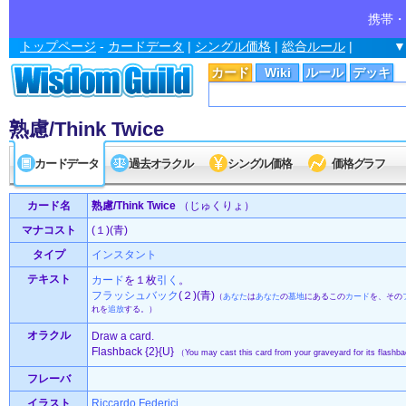
携帯・
トップページ
-
カードデータ
|
シングル価格
|
総合ルール
|
▼
カード
Wiki
ルール
デッキ
熟慮/Think Twice
カードデータ
過去オラクル
シングル価格
価格グラフ
カード名
熟慮/Think Twice
（じゅくりょ）
マナコスト
(１)(青)
タイプ
インスタント
テキスト
カード
を１枚
引く
。
フラッシュバック
(２)(青)
（
あなた
は
あなた
の
墓地
にあるこの
カード
を、その
れを
追放
する。）
オラクル
Draw a card.
Flashback {2}{U}
（You may cast this card from your graveyard for its flashba
フレーバ
イラスト
Riccardo Federici