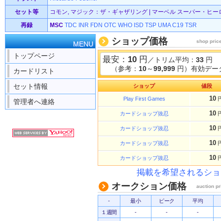
セット等
コモン, マジック：ザ・ギャザリング | マーベル スーパー・ヒーローズ
再録
MSC
TDC
INR
FDN
OTC
WHO
ISD
TSP
UMA
C19
TSR
ショップ価格
shop pric
MENU
トップページ
最安：
10
円
／トリム平均：
33
円
（参考：
10
～
99,999
円）有効データ
カードリスト
セット情報
ショップ
値段
10
Play First Games
管理者へ連絡
10
カードショップ抜忍
10
カードショップ抜忍
10
カードショップ抜忍
10
カードショップ抜忍
掲載を希望されるショ
オークション価格
auction pr
-
最小
ピーク
平均
１週間
-
-
-