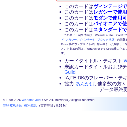
このカードは
ヴィンテージで
このカードは
レガシーで使用
このカードは
モダンで使用可
このカードは
パイオニアで使
このカードは
スタンダードで
この禁止・制限情報は、Wizards of the Coas
ド
,
レガシー
,
ヴィンテージ
,
ブロック構築
）の情報を
Coast社のウェブサイトの仕様が変わった場合、
メント参加の際は、Wizards of the Coas
す。
カードタイトル・テキスト
W
未訳カードタイトルおよび
Guild
IA,FE,DKのフレーバー・
協力
あんかば
, 他多数の方々
データ最終更新：2
© 1999-2026
Wisdom Guild
, OWLAIR networks, All rights reserved.
管理者連絡先
|
権利表記
（実行時間：0.25 秒）