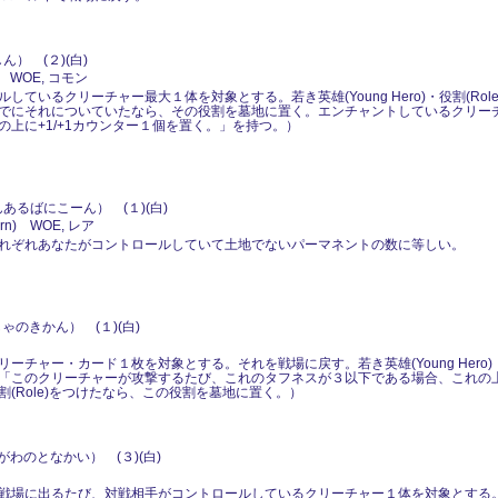
） (２)(白)
) WOE, コモン
ているクリーチャー最大１体を対象とする。若き英雄(Young Hero)・役割(Ro
でにそれについていたなら、その役割を墓地に置く。エンチャントしているクリー
上に+1/+1カウンター１個を置く。」を持つ。）
あるばにこーん） (１)(白)
rn) WOE, レア
れぞれあなたがコントロールしていて土地でないパーマネントの数に等しい。
ゃのきかん） (１)(白)
チャー・カード１枚を対象とする。それを戦場に戻す。若き英雄(Young Hero)・
「このクリーチャーが攻撃するたび、これのタフネスが３以下である場合、これの上に
(Role)をつけたなら、この役割を墓地に置く。）
わのとなかい） (３)(白)
戦場に出るたび、対戦相手がコントロールしているクリーチャー１体を対象とする