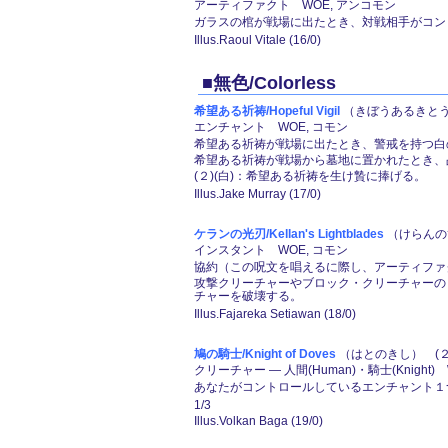
アーティファクト WOE, アンコモン
ガラスの棺が戦場に出たとき、対戦相手がコン
Illus.Raoul Vitale (16/0)
■無色/Colorless
希望ある祈祷/Hopeful Vigil
（きぼうあるきとう）
エンチャント WOE, コモン
希望ある祈祷が戦場に出たとき、警戒を持つ白の2
希望ある祈祷が戦場から墓地に置かれたとき、
(２)(白)：希望ある祈祷を生け贄に捧げる。
Illus.Jake Murray (17/0)
ケランの光刃/Kellan's Lightblades
（けらんのひ
インスタント WOE, コモン
協約（この呪文を唱えるに際し、アーティファ
攻撃クリーチャーやブロック・クリーチャーの
チャーを破壊する。
Illus.Fajareka Setiawan (18/0)
鳩の騎士/Knight of Doves
（はとのきし） (２)
クリーチャー ― 人間(Human)・騎士(Knight)
あなたがコントロールしているエンチャント１つ
1/3
Illus.Volkan Baga (19/0)