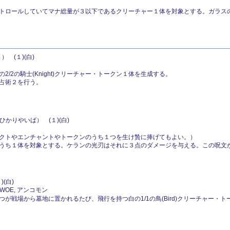
トロールしていてマナ総量が３以下であるクリーチャー１体を対象とする。ガラス
 (１)(白)
/2の騎士(Knight)クリーチャー・トークン１体を生成する。
占術２を行う。
かりやいば） (１)(白)
クトやエンチャントやトークンのうち１つを生け贄に捧げてもよい。）
うち１体を対象とする。ケランの光刃はそれに３点のダメージを与える。この呪文
(白)
 WOE, アンコモン
が戦場から墓地に置かれるたび、飛行を持つ白の1/1の鳥(Bird)クリーチャー・