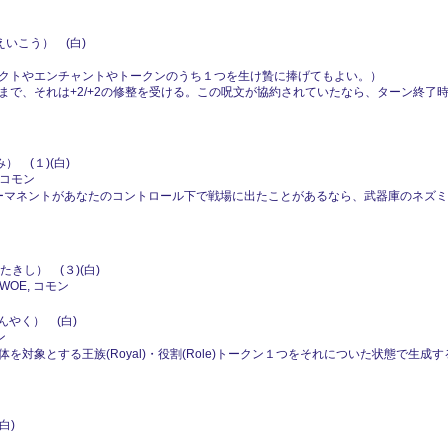
いこう） (白)
クトやエンチャントやトークンのうち１つを生け贄に捧げてもよい。）
まで、それは+2/+2の修整を受ける。この呪文が協約されていたなら、ターン終了
 (１)(白)
 コモン
ーマネントがあなたのコントロール下で戦場に出たことがあるなら、武器庫のネズミは
きし） (３)(白)
 WOE, コモン
やく） (白)
ン
対象とする王族(Royal)・役割(Role)トークン１つをそれについた状態で生
白)