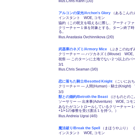
Illus.Chris Rahn (1/0)
アルコンの栄光/Archon's Glory
（あるこんのえ
インスタント WOE, コモン
協約（この呪文を唱えるに際し、アーティファ
クリーチャー１体を対象とする。ターン終了時
る。
Illus.Anastasia Ovchinnikova (2/0)
武器庫のネズミ/Armory Mice
（ぶきこのねずみ）
クリーチャー ― ハツカネズミ(Mouse) WOE,
祝祭 ― このターンに土地でない２つ以上のパ
3/1
Illus.Chris Seaman (3/0)
恋に落ちた騎士/Besotted Knight
（こいにおちた
クリーチャー ― 人間(Human)・騎士(Knight)
3/3
獣との婚約/Betroth the Beast
（けものとのこん
ソーサリー ― 出来事(Adventure) WOE, コモ
あなたがコントロールしているクリーチャー１体を
+1/+1の修整を受け護法１を持つ。）
Illus.Andreia Ugrai (4/0)
魔法破り/Break the Spell
（まほうやぶり） (
インスタント WOE, コモン