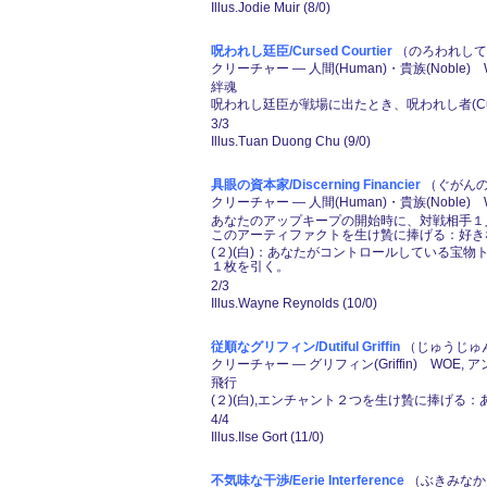
Illus.Jodie Muir (8/0)
呪われし廷臣/Cursed Courtier
（のろわれしてい
クリーチャー ― 人間(Human)・貴族(Noble)
絆魂
呪われし廷臣が戦場に出たとき、呪われし者(Cu
3/3
Illus.Tuan Duong Chu (9/0)
具眼の資本家/Discerning Financier
（ぐがんの
クリーチャー ― 人間(Human)・貴族(Noble)
あなたのアップキープの開始時に、対戦相手１人が
このアーティファクトを生け贄に捧げる：好き
(２)(白)：あなたがコントロールしている
１枚を引く。
2/3
Illus.Wayne Reynolds (10/0)
従順なグリフィン/Dutiful Griffin
（じゅうじゅん
クリーチャー ― グリフィン(Griffin) WOE, 
飛行
(２)(白),エンチャント２つを生け贄に捧げ
4/4
Illus.Ilse Gort (11/0)
不気味な干渉/Eerie Interference
（ぶきみなかん