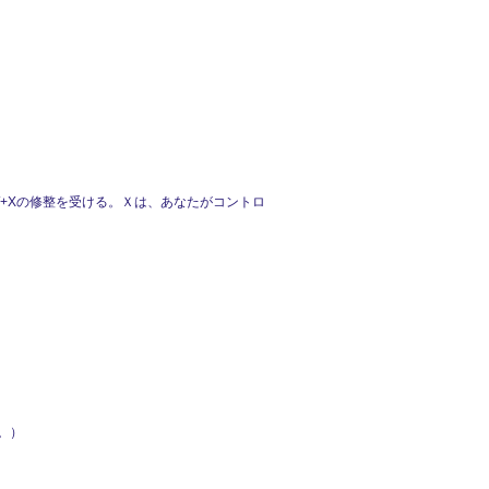
+Xの修整を受ける。Ｘは、あなたがコントロ
る。）