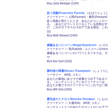
Illus.Julia Metzger (23/0)
庇う両親/Protective Parents
（かばうりょうしん
クリーチャー ― 人間(Human)・農民(Peasant
庇う両親が死亡したとき、あなたがコントロールし
る。（あなたがコントロールしている役割がす
び、これのタフネスが３以下である場合、これの
3/2
Illus.Matt Stewart (24/0)
威厳あるバニコーン/Regal Bunnicorn
（いげん
クリーチャー ― 兎(Rabbit)・ユニコーン(Unico
威厳あるバニコーンのパワーとタフネスは、そ
*/*
Illus.Ilse Gort (25/0)
勝利者の帰還/Return Triumphant
（しょうりし
ソーサリー WOE, コモン
あなたの墓地にありマナ総量が３以下であるクリー
る。（エンチャントしているクリーチャーは、
あなたが後でそのクリーチャーにこれでない役割
Illus.Will Gist (26/0)
霜毛皮のトナカイ/Rimefur Reindeer
（しもけが
クリーチャー ― 大鹿(Elk) WOE, コモン
エンチャント１つがあなたのコントロール下で