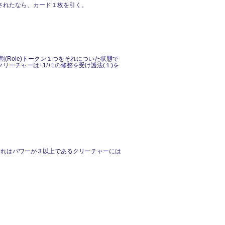
されたなら、カード１枚を引く。
(Role)トークン１つをそれについた状態で
チャーは+1/+1の修整を受け護法(１)を
それはパワーが３以上であるクリーチャーには