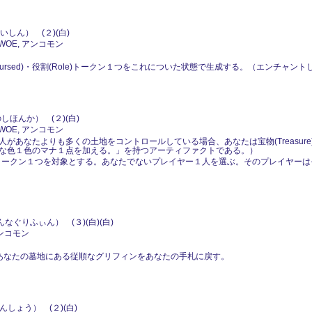
しん） (２)(白)
 WOE, アンコモン
rsed)・役割(Role)トークン１つをこれについた状態で生成する。（エンチャント
しほんか） (２)(白)
 WOE, アンコモン
あなたよりも多くの土地をコントロールしている場合、あなたは宝物(Treasure
な色１色のマナ１点を加える。」を持つアーティファクトである。）
宝物トークン１つを対象とする。あなたでないプレイヤー１人を選ぶ。そのプレイヤー
なぐりふぃん） (３)(白)(白)
アンコモン
る：あなたの墓地にある従順なグリフィンをあなたの手札に戻す。
しょう） (２)(白)