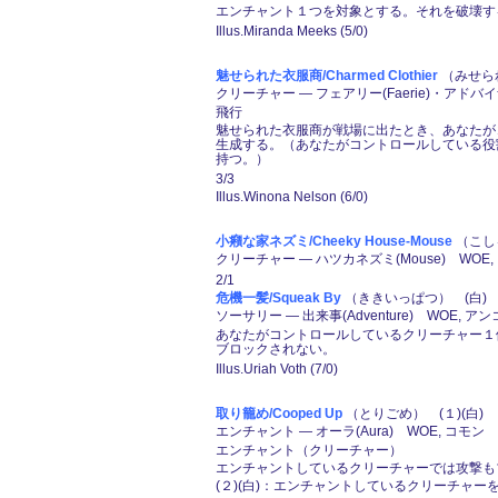
エンチャント１つを対象とする。それを破壊す
Illus.Miranda Meeks (5/0)
魅せられた衣服商/Charmed Clothier
（みせられ
クリーチャー ― フェアリー(Faerie)・アドバイザー
飛行
魅せられた衣服商が戦場に出たとき、あなたがコン
生成する。（あなたがコントロールしている役割
持つ。）
3/3
Illus.Winona Nelson (6/0)
小癪な家ネズミ/Cheeky House-Mouse
（こし
クリーチャー ― ハツカネズミ(Mouse) WOE
2/1
危機一髪/Squeak By
（ききいっぱつ） (白)
ソーサリー ― 出来事(Adventure) WOE, ア
あなたがコントロールしているクリーチャー１
ブロックされない。
Illus.Uriah Voth (7/0)
取り籠め/Cooped Up
（とりごめ） (１)(白)
エンチャント ― オーラ(Aura) WOE, コモン
エンチャント（クリーチャー）
エンチャントしているクリーチャーでは攻撃も
(２)(白)：エンチャントしているクリーチャー