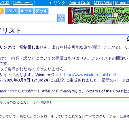
ル価格
|
総合ルール
|
▼ リンク -
Astral Guild
|
MTG Wiki
|
Magic 
ド
Wiki
ルール
デッキ
ドリスト
リンクは一切制限しません
。出典を特定可能な形で明記した上での、リ
。
ので、内容・訳などについての保証はありません。このリストの間違い
です。
st 社によって発行されたものではありません。
にあります。Wisdom Guild :
http://www.wisdom-guild.net/
から
2026年8月9日 17:36:24
に自動的に生成されました。最新のデータ
thering{tm}
,
Magic{tm}
,
Wilds of Eldraine{tm}
は、Wizards of the Coa
のばらのあるこん） (２)(白)(白)
)がついていて、あなたがコントロールしていてこれでないすべてのクリーチャーは基本