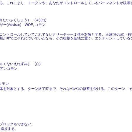
る。これにより、トークンや、あなたがコントロールしているパーマネントが破壊
たいふくしょう） (４)(白)
(Advisor) WOE, コモン
トロールしていてこれでないクリーチャー１体を対象とする。王族(Royal)・役割
がすでにそれについていたなら、その役割を墓地に置く。エンチャントしているクリー
ゃくないえねずみ） (白)
, アンコモン
ンコモン
体を対象とする。ターン終了時まで、それは+1/+1の修整を受ける。このターン、
ブロックもできない。
を追放する。