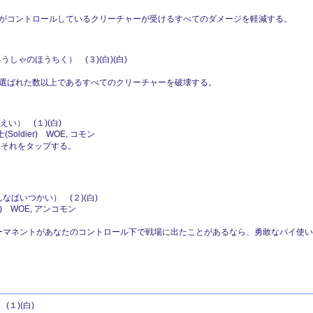
がコントロールしているクリーチャーが受けるすべてのダメージを軽減する。
しゃのほうちく） (３)(白)(白)
選ばれた数以上であるすべてのクリーチャーを破壊する。
い） (１)(白)
Soldier) WOE, コモン
る。それをタップする。
なぱいつかい） (２)(白)
t) WOE, アンコモン
パーマネントがあなたのコントロール下で戦場に出たことがあるなら、勇敢なパイ使
１)(白)