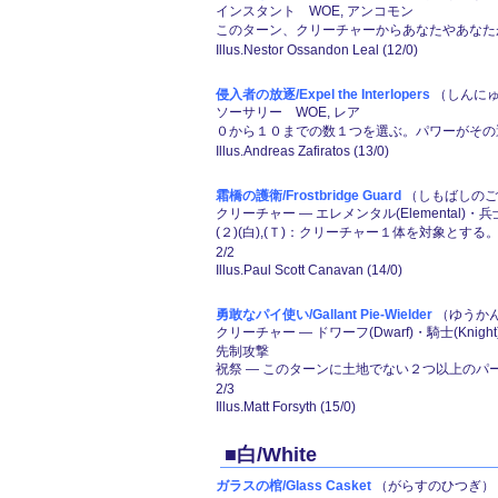
インスタント WOE, アンコモン
このターン、クリーチャーからあなたやあなた
Illus.Nestor Ossandon Leal (12/0)
侵入者の放逐/Expel the Interlopers
（しんにゅう
ソーサリー WOE, レア
０から１０までの数１つを選ぶ。パワーがその
Illus.Andreas Zafiratos (13/0)
霜橋の護衛/Frostbridge Guard
（しもばしのごえ
クリーチャー ― エレメンタル(Elemental)・兵士(
(２)(白),(Ｔ)：クリーチャー１体を対象とす
2/2
Illus.Paul Scott Canavan (14/0)
勇敢なパイ使い/Gallant Pie-Wielder
（ゆうかん
クリーチャー ― ドワーフ(Dwarf)・騎士(Knigh
先制攻撃
祝祭 ― このターンに土地でない２つ以上の
2/3
Illus.Matt Forsyth (15/0)
■白/White
ガラスの棺/Glass Casket
（がらすのひつぎ） (