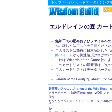
トップページ
-
カードデータ
|
シング
カー
エルドレインの森 カー
無加工での配布およびファイルへの
ん。詳しくは
こちら
をご覧ください
このリストは独自に日本語訳したも
絡フォーム
から御連絡頂ければ幸い
これは Wizards of the Coa
このカードリストの最新版は、次のサイト
このカードリストはデータベース
ぞ。
Wizards of the Coast{R}
,
Magic: the Ga
野薔薇のアルコン/Archon of the Wild Rose
（
クリーチャー ― 執政官(Archon) WOE, レア
飛行
あなたがコントロールしているオーラ(Aura
つ。
4/4