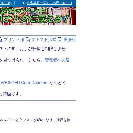
Factory
| ▼
広告掲載に関するお問い合わせ
プリント用
テキスト形式
拡張版
ストの加工および転載も制限しませ
を見つけられましたら、
管理者への連
は
WHISPER Card Database
からどう
st社の商標です。
のパワーとタフネスが4/4になり、飛行を持