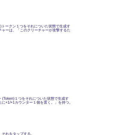
le)トークン１つをそれについた状態で生成す
チャーは、「このクリーチャーが攻撃するた
(Token)１つをそれについた状態で生成す
+1/+1カウンター１個を置く。」を持つ。
。それをタップする。