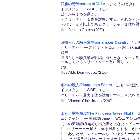
武勇の時/Moment of Valor
（ぶゆうのとき） (２
インスタント WOE, コモン
以下から１つを選ぶ。
・クリーチャー１体を対象とする。それをアンタ
・パワーが４以上であるクリーチャー１体を対
Illus.Joshua Cairos (20/0)
月揺らしの騎兵隊/Moonshaker Cavalry
（つき
クリーチャー ― スピリット(Spirit)・騎士(Knig
飛行
月揺らしの騎兵隊が戦場に出たとき、ターン終
ールしているクリーチャーの数に等しい。
6/6
Illus.Aldo Dominguez (21/0)
冬への没入/Plunge into Winter
（ふゆへのぼつに
インスタント WOE, コモン
クリーチャー最大１体を対象とする。それをタ
Illus.Vincent Christiaens (22/0)
王女、空を飛ぶ/The Princess Takes Flight
（お
エンチャント ― 英雄譚(Saga) WOE, アンコ
（この英雄譚(Saga)が出た際とあなたのドロー
I ― クリーチャー最大１体を対象とする。そ
II ― あなたがコントロールしているクリーチ
III ― その追放されたカードをオーナーのコ