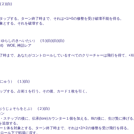
)(白)
ップする。ターン終了時まで、それは+1/+0の修整を受け破壊不能を得る。
象とする。それを破壊する。
ゆらしのきへいたい） (５)(白)(白)(白)
ht) WOE, 神話レア
了時まで、あなたがコントロールしているすべてのクリーチャーは飛行を得て、+X/
ゅう） (１)(白)
ップする。占術１を行う。その後、カード１枚を引く。
うじょそらをとぶ） (２)(白)
モン
・ステップの後に、伝承(lore)カウンター１個を加える。IIIの後に、生け贄に捧げ
れを追放する。
ャー１体を対象とする。ターン終了時まで、それは+2/+2の修整を受け飛行を得る。
ントロール下で戦場に戻す。