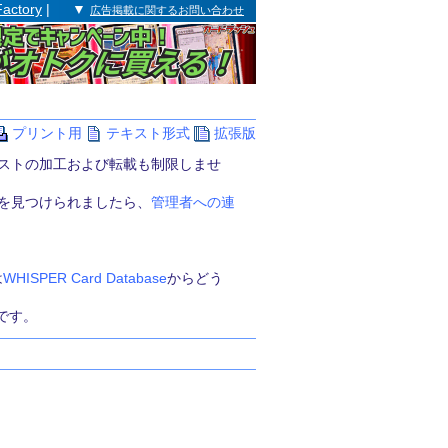
Factory
| ▼
広告掲載に関するお問い合わせ
プリント用
テキスト形式
拡張版
ストの加工および転載も制限しませ
を見つけられましたら、
管理者への連
は
WHISPER Card Database
からどう
商標です。