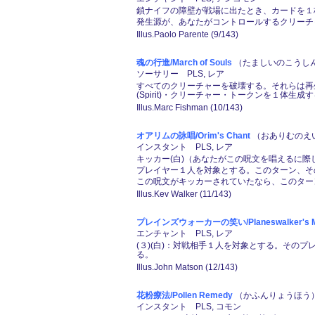
鎖ナイフの障壁が戦場に出たとき、カードを１
発生源が、あなたがコントロールするクリーチ
Illus.Paolo Parente (9/143)
魂の行進/March of Souls
（たましいのこうしん）
ソーサリー PLS, レア
すべてのクリーチャーを破壊する。それらは再
(Spirit)・クリーチャー・トークンを１体生成
Illus.Marc Fishman (10/143)
オアリムの詠唱/Orim's Chant
（おありむのえい
インスタント PLS, レア
キッカー(白)（あなたがこの呪文を唱えるに際
プレイヤー１人を対象とする。このターン、そ
この呪文がキッカーされていたなら、このター
Illus.Kev Walker (11/143)
プレインズウォーカーの笑い/Planeswalker's Mi
エンチャント PLS, レア
(３)(白)：対戦相手１人を対象とする。そ
る。
Illus.John Matson (12/143)
花粉療法/Pollen Remedy
（かふんりょうほう）
インスタント PLS, コモン