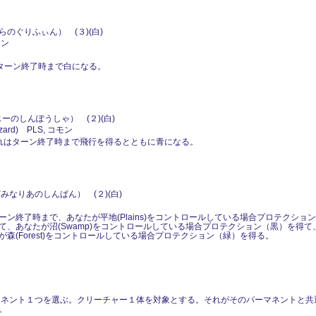
のぐりふぃん） (３)(白)
モン
ターン終了時まで白になる。
ーのしんぽうしゃ） (２)(白)
rd) PLS, コモン
。それはターン終了時まで飛行を得るとともに青になる。
みなりあのしんぱん） (２)(白)
終了時まで、あなたが平地(Plains)をコントロールしている場合プロテクション（白
あなたが沼(Swamp)をコントロールしている場合プロテクション（黒）を得て、あな
森(Forest)をコントロールしている場合プロテクション（緑）を得る。
るパーマネント１つを選ぶ。クリーチャー１体を対象とする。それがそのパーマネントと
。