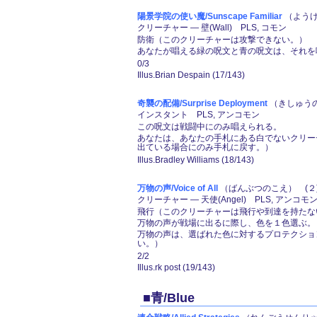
陽景学院の使い魔/Sunscape Familiar
（ようけ
クリーチャー ― 壁(Wall) PLS, コモン
防衛（このクリーチャーは攻撃できない。）
あなたが唱える緑の呪文と青の呪文は、それを
0/3
Illus.Brian Despain (17/143)
奇襲の配備/Surprise Deployment
（きしゅうの
インスタント PLS, アンコモン
この呪文は戦闘中にのみ唱えられる。
あなたは、あなたの手札にある白でないクリー
出ている場合にのみ手札に戻す。）
Illus.Bradley Williams (18/143)
万物の声/Voice of All
（ばんぶつのこえ） (２)(
クリーチャー ― 天使(Angel) PLS, アンコモ
飛行（このクリーチャーは飛行や到達を持たな
万物の声が戦場に出るに際し、色を１色選ぶ。
万物の声は、選ばれた色に対するプロテクショ
い。）
2/2
Illus.rk post (19/143)
■青/Blue