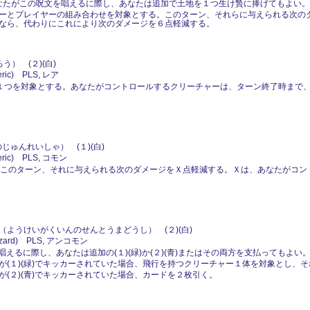
あなたがこの呪文を唱えるに際し、あなたは追加で土地を１つ生け贄に捧げてもよい
ーとプレイヤーの組み合わせを対象とする。このターン、それらに与えられる次の
なら、代わりにこれにより次のダメージを６点軽減する。
） (２)(白)
ic) PLS, レア
ト１つを対象とする。あなたがコントロールするクリーチャーは、ターン終了時まで
じゅんれいしゃ） (１)(白)
ic) PLS, コモン
する。このターン、それに与えられる次のダメージをＸ点軽減する。Ｘは、あなたがコ
（ようけいがくいんのせんとうまどうし） (２)(白)
ard) PLS, アンコモン
文を唱えるに際し、あなたは追加の(１)(緑)か(２)(青)またはその両方を支払ってもよい
(１)(緑)でキッカーされていた場合、飛行を持つクリーチャー１体を対象とし、
(２)(青)でキッカーされていた場合、カードを２枚引く。