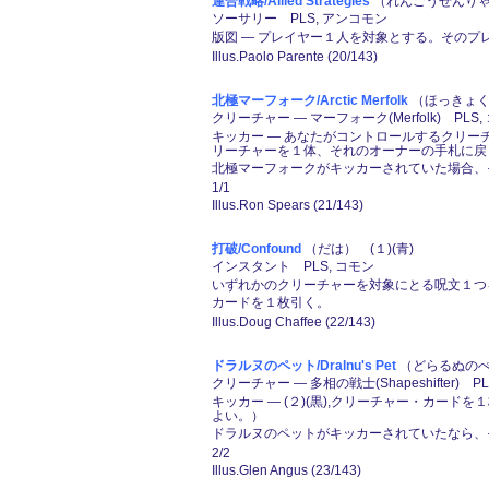
連合戦略/Allied Strategies
（れんごうせんりゃく
ソーサリー PLS, アンコモン
版図 ― プレイヤー１人を対象とする。その
Illus.Paolo Parente (20/143)
北極マーフォーク/Arctic Merfolk
（ほっきょくま
クリーチャー ― マーフォーク(Merfolk) PLS,
キッカー ― あなたがコントロールするクリ
リーチャーを１体、それのオーナーの手札に戻
北極マーフォークがキッカーされていた場合、そ
1/1
Illus.Ron Spears (21/143)
打破/Confound
（だは） (１)(青)
インスタント PLS, コモン
いずれかのクリーチャーを対象にとる呪文１つ
カードを１枚引く。
Illus.Doug Chaffee (22/143)
ドラルヌのペット/Dralnu's Pet
（どらるぬのぺっ
クリーチャー ― 多相の戦士(Shapeshifter) PL
キッカー ― (２)(黒),クリーチャー・カー
よい。）
ドラルヌのペットがキッカーされていたなら、
2/2
Illus.Glen Angus (23/143)