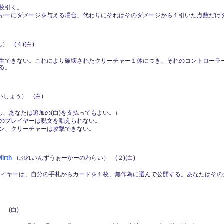
枚引く。
ャーにダメージを与える場合、代わりにそれはそのダメージから１引いた点数だけ
 (４)(白)
生できない。これにより破壊されたクリーチャー１体につき、それのコントローラー
する。
しょう） (白)
し、あなたは追加の(白)を支払ってもよい。）
のプレイヤーは呪文を唱えられない。
ン、クリーチャーは攻撃できない。
rth
（ぷれいんずうぉーかーのわらい） (２)(白)
のプレイヤーは、自分の手札からカードを１枚、無作為に選んで公開する。あなたはそ
 (白)