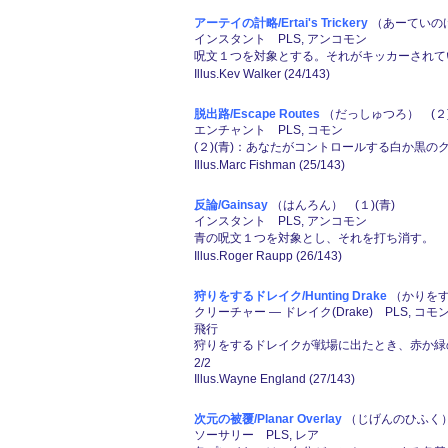
アーテイの計略/Ertai's Trickery
（あーていのけ
インスタント PLS, アンコモン
呪文１つを対象とする。それがキッカーされて
Illus.Kev Walker (24/143)
脱出路/Escape Routes
（だっしゅつろ） (２)
エンチャント PLS, コモン
(２)(青)：あなたがコントロールする白か黒
Illus.Marc Fishman (25/143)
反論/Gainsay
（はんろん） (１)(青)
インスタント PLS, アンコモン
青の呪文１つを対象とし、それを打ち消す。
Illus.Roger Raupp (26/143)
狩りをするドレイク/Hunting Drake
（かりをす
クリーチャー ― ドレイク(Drake) PLS, コモ
飛行
狩りをするドレイクが戦場に出たとき、赤か緑
2/2
Illus.Wayne England (27/143)
次元の被覆/Planar Overlay
（じげんのひふく） 
ソーサリー PLS, レア