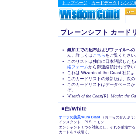
トップページ
-
カードデータ
|
シング
カー
プレーンシフト カード
無加工での配布およびファイルへの
ん。詳しくは
こちら
をご覧ください
このリストは独自に日本語訳したも
絡フォーム
から御連絡頂ければ幸い
これは Wizards of the Coa
このカードリストの最新版は、次のサイト
このカードリストはデータベース
ぞ。
Wizards of the Coast{R}
,
Magic: the Ga
■白/White
オーラの旋風/Aura Blast
（おーらのせんぷう） 
インスタント PLS, コモン
エンチャント１つを対象とし、それを破壊する
カードを１枚引く。