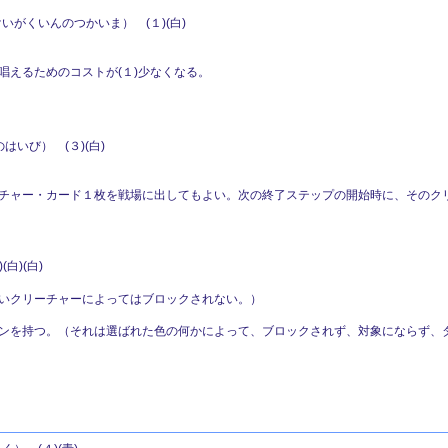
いがくいんのつかいま） (１)(白)
唱えるためのコストが(１)少なくなる。
はいび） (３)(白)
チャー・カード１枚を戦場に出してもよい。次の終了ステップの開始時に、そのク
白)(白)
ン
いクリーチャーによってはブロックされない。）
ンを持つ。（それは選ばれた色の何かによって、ブロックされず、対象にならず、