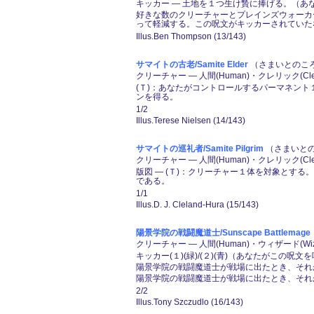
キッカー ― 土地を１つ生け贄に捧げる。（
好きな数のクリーチャーとプレインズウォーカ
って軽減する。この呪文がキッカーされていた
Illus.Ben Thompson (13/143)
サマイトの古老/Samite Elder
（さまいとのころう
クリーチャー ― 人間(Human)・クレリック(Cler
(Ｔ)：あなたがコントロールするパーマネン
ンを得る。
1/2
Illus.Terese Nielsen (14/143)
サマイトの巡礼者/Samite Pilgrim
（さまいとの
クリーチャー ― 人間(Human)・クレリック(Cler
版図 ― (Ｔ)：クリーチャー１体を対象と
である。
1/1
Illus.D. J. Cleland-Hura (15/143)
陽景学院の戦闘魔道士/Sunscape Battlemage
クリーチャー ― 人間(Human)・ウィザード(Wiz
キッカー(１)(緑)/(２)(青)（あなたがこの呪
陽景学院の戦闘魔道士が戦場に出たとき、それが
陽景学院の戦闘魔道士が戦場に出たとき、それが
2/2
Illus.Tony Szczudlo (16/143)