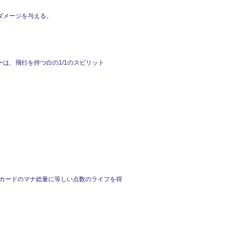
ダメージを与える。
は、飛行を持つ白の1/1のスピリット
のカードのマナ総量に等しい点数のライフを得