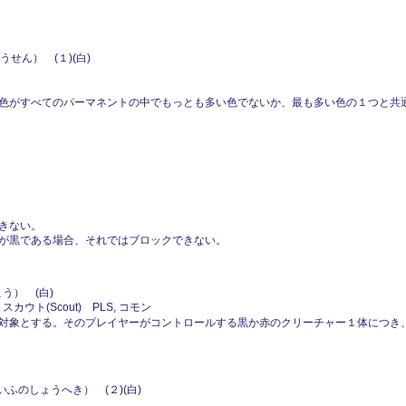
せん） (１)(白)
色がすべてのパーマネントの中でもっとも多い色でないか、最も多い色の１つと共通の
きない。
が黒である場合、それではブロックできない。
う） (白)
・スカウト(Scout) PLS, コモン
対象とする。そのプレイヤーがコントロールする黒か赤のクリーチャー１体につき
ふのしょうへき） (２)(白)