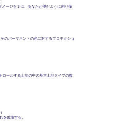
。）
ダメージを３点、あなたが望むように割り振
、そのパーマネントの色に対するプロテクショ
ントロールする土地の中の基本土地タイプの数
。）
それを破壊する。