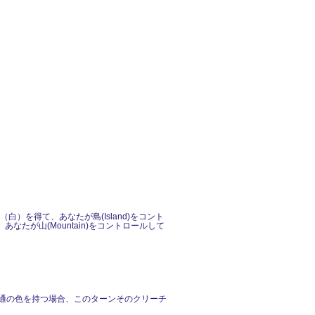
）を得て、あなたが島(Island)をコント
たが山(Mountain)をコントロールして
共通の色を持つ場合、このターンそのクリーチ