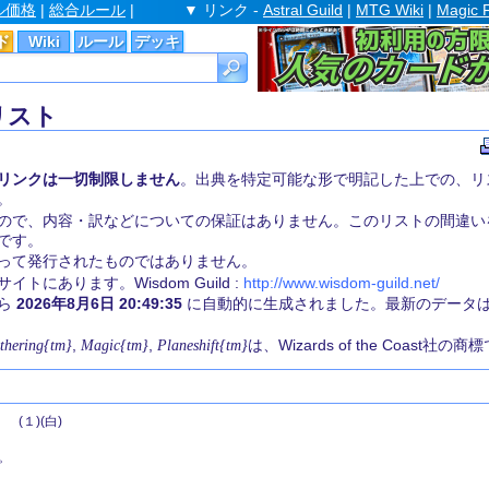
ル価格
|
総合ルール
|
▼ リンク -
Astral Guild
|
MTG Wiki
|
Magic 
ド
Wiki
ルール
デッキ
リスト
リンクは一切制限しません
。出典を特定可能な形で明記した上での、リ
。
ので、内容・訳などについての保証はありません。このリストの間違い
です。
st 社によって発行されたものではありません。
にあります。Wisdom Guild :
http://www.wisdom-guild.net/
から
2026年8月6日 20:49:35
に自動的に生成されました。最新のデータ
thering{tm}
,
Magic{tm}
,
Planeshift{tm}
は、Wizards of the Coast社の
(１)(白)
。