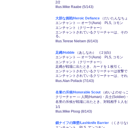
2/2
Illus.Mike Raabe (5/143)
大胆な挑戦/Heroic Defiance
（だいたんなちょう
エンチャント ― オーラ(Aura) PLS, コモン
エンチャント（クリーチャー）
エンチャントされているクリーチャーは、その
る。
Illus.Terese Nielsen (6/143)
足縄/Hobble
（あしなわ） (２)(白)
エンチャント ― オーラ(Aura) PLS, コモン
エンチャント（クリーチャー）
足縄が戦場に出たとき、カードを１枚引く。
エンチャントされているクリーチャーは攻撃で
エンチャントされているクリーチャーは、それ
Illus.Alan Pollack (7/143)
名誉の斥候/Honorable Scout
（めいよのせっこ
クリーチャー ― 人間(Human)・兵士(Soldier)
名誉の斥候が戦場に出たとき、対戦相手１人を
1/1
Illus.Mike Ploog (8/143)
鎖ナイフの障壁/Lashknife Barrier
（くさりない
エンチャント PLS, アンコモン