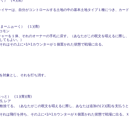
） (４)(青)
プレイヤーは、自分がコントロールする土地の中の基本土地タイプ１種につき、カー
ーふぉーく） (１)(青)
 コモン
ーチャーを１体、それのオーナーの手札に戻す。（あなたがこの呪文を唱えるに際し
してもよい。）
れはその上に+1/+1カウンターが１個置かれた状態で戦場に出る。
を対象とし、それを打ち消す。
と） (１)(青)(青)
S, レア
ドを１枚捨てる。（あなたがこの呪文を唱えるに際し、あなたは追加の(２)(黒)を支払
それは飛行を持ち、その上に+1/+1カウンターがＸ個置かれた状態で戦場に出る。