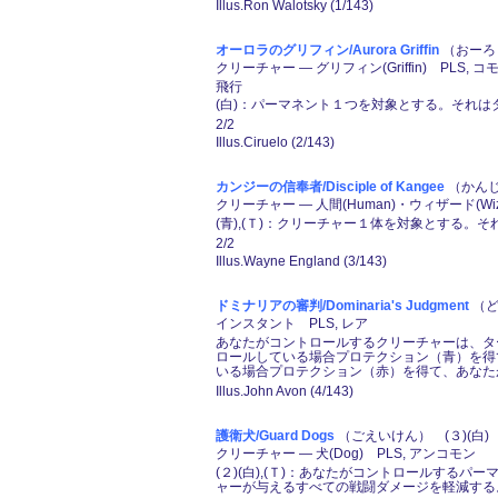
Illus.Ron Walotsky (1/143)
オーロラのグリフィン/Aurora Griffin
（おーろら
クリーチャー ― グリフィン(Griffin) PLS, コ
飛行
(白)：パーマネント１つを対象とする。それは
2/2
Illus.Ciruelo (2/143)
カンジーの信奉者/Disciple of Kangee
（かんじ
クリーチャー ― 人間(Human)・ウィザード(Wiza
(青),(Ｔ)：クリーチャー１体を対象とする
2/2
Illus.Wayne England (3/143)
ドミナリアの審判/Dominaria's Judgment
（ど
インスタント PLS, レア
あなたがコントロールするクリーチャーは、ターン
ロールしている場合プロテクション（青）を得て、
いる場合プロテクション（赤）を得て、あなたが
Illus.John Avon (4/143)
護衛犬/Guard Dogs
（ごえいけん） (３)(白)
クリーチャー ― 犬(Dog) PLS, アンコモン
(２)(白),(Ｔ)：あなたがコントロールす
ャーが与えるすべての戦闘ダメージを軽減する