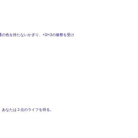
色を持たないかぎり、+3/+3の修整を受け
、あなたは２点のライフを得る。