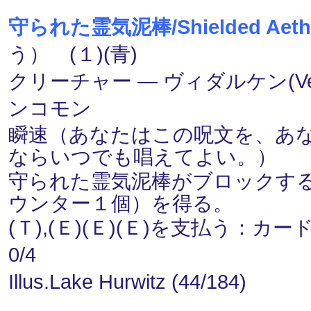
守られた霊気泥棒/Shielded Aether
う） (１)(青)
クリーチャー ― ヴィダルケン(Veda
ンコモン
瞬速（あなたはこの呪文を、あ
ならいつでも唱えてよい。）
守られた霊気泥棒がブロックする
ウンター１個）を得る。
(Ｔ),(Ｅ)(Ｅ)(Ｅ)を支払う：カ
0/4
Illus.Lake Hurwitz (44/184)