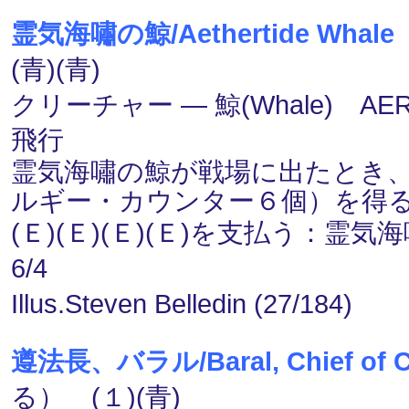
霊気海嘯の鯨/Aethertide Whale
(青)(青)
クリーチャー ― 鯨(Whale) AER
飛行
霊気海嘯の鯨が戦場に出たとき、あなた
ルギー・カウンター６個）を得
(Ｅ)(Ｅ)(Ｅ)(Ｅ)を支払う：
6/4
Illus.Steven Belledin (27/184)
遵法長、バラル/Baral, Chief of C
る） (１)(青)