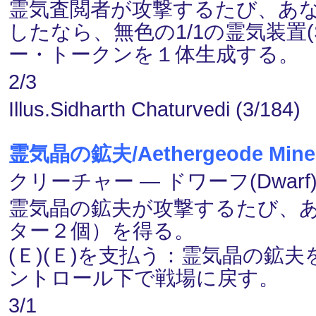
霊気査閲者が攻撃するたび、あな
したなら、無色の1/1の霊気装置(
ー・トークンを１体生成する。
2/3
Illus.Sidharth Chaturvedi (3/184)
霊気晶の鉱夫/Aethergeode Mine
クリーチャー ― ドワーフ(Dwarf)
霊気晶の鉱夫が攻撃するたび、あ
ター２個）を得る。
(Ｅ)(Ｅ)を支払う：霊気晶の鉱
ントロール下で戦場に戻す。
3/1