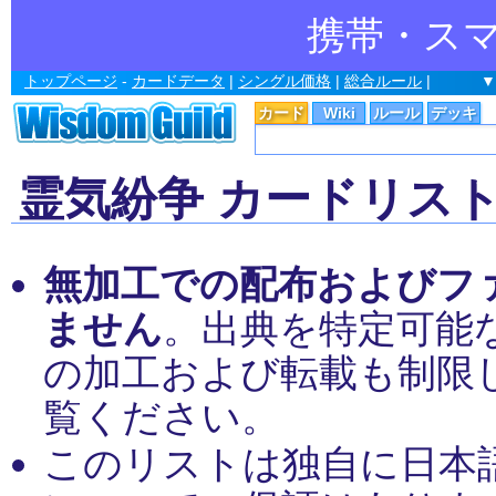
携帯・ス
トップページ
-
カードデータ
|
シングル価格
|
総合ルール
|
▼
カード
Wiki
ルール
デッキ
霊気紛争 カードリス
無加工での配布およびフ
ません
。出典を特定可能
の加工および転載も制限
覧ください。
このリストは独自に日本