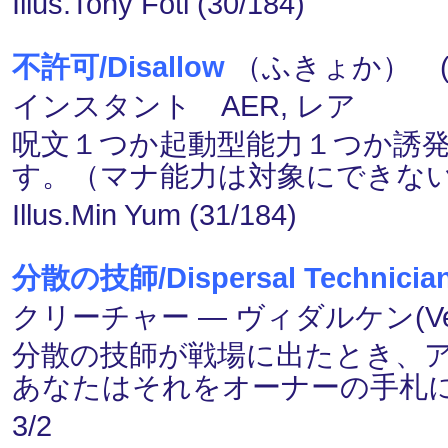
Illus.Tony Foti (30/184)
不許可/Disallow
（ふきょか） (１
インスタント AER, レア
呪文１つか起動型能力１つか誘
す。（マナ能力は対象にできな
Illus.Min Yum (31/184)
分散の技師/Dispersal Technicia
クリーチャー ― ヴィダルケン(Vedalk
分散の技師が戦場に出たとき、
あなたはそれをオーナーの手札
3/2