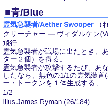
■青/Blue
霊気急襲者/Aether Swooper
（れ
クリーチャー ― ヴィダルケン(Vedalk
飛行
霊気急襲者が戦場に出たとき、あな
ター２個）を得る。
霊気急襲者が攻撃するたび、あな
したなら、無色の1/1の霊気装置(
ー・トークンを１体生成する。
1/2
Illus.James Ryman (26/184)