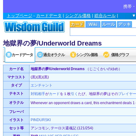
携帯・
トップページ
-
カードデータ
|
シングル価格
|
総合ルール
|
▼
カード
Wiki
ルール
デッキ
地獄界の夢/Underworld Dreams
カードデータ
過去オラクル
シングル価格
価格グラフ
カード名
地獄界の夢/Underworld Dreams
（じごくかいのゆめ）
マナコスト
(黒)(黒)(黒)
タイプ
エンチャント
テキスト
対戦相手
が
カード
を１枚
引く
たび、地獄界の夢はその
プレイヤ
オラクル
Whenever an opponent draws a card, this enchantment deals 1 d
フレーバ
イラスト
PINDURSKI
セット等
アンコモン, テーロス還魂記 (121/254)