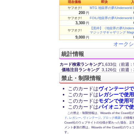
現在価格
即決
ヤフオク!
MTG 地獄界の夢/Underworld 
200
円
ヤフオク!
FOIL/地獄界の夢/Underworld
3,300
円
【黒枠】《地獄界の夢/Underwor
ヤフオク!
マジックザギャザリング Magic th
9,000
円
オークシ
統計情報
カード検索ランキング
1,633位
（前週：
価格注目ランキング
3,126位
（前週：2
禁止・制限情報
このカードは
ヴィンテージで
このカードは
レガシーで使用
このカードは
モダンで使用可
このカードは
パイオニアで使
この禁止・制限情報は、Wizards of the Coas
ド
,
レガシー
,
ヴィンテージ
,
ブロック構築
）の情報を
Coast社のウェブサイトの仕様が変わった場合、
メント参加の際は、Wizards of the Coas
す。