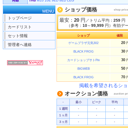
再録
THB
M10
10E
9ED
8ED
LEG
ショップ価格
shop pric
MENU
トップページ
最安：
20
円
／トリム平均：
259
円
（参考：
10
～
99,999
円）有効デー
カードリスト
セット情報
ショップ
値段
20
ゲームプラザ元気302
管理者へ連絡
30
BLACK FROG
30
カードショップサトPin
50
BIGWEB
70
BLACK FROG
掲載を希望されるショ
オークション価格
auction pr
-
最小
ピーク
平均
１週間
-
-
-
１ヶ月
-
-
-
３ヶ月
-
-
-