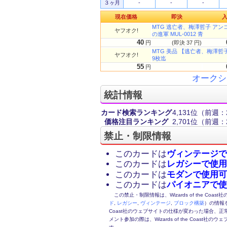
３ヶ月
-
-
-
現在価格
即決
MTG 逃亡者、梅澤哲子 アン
ヤフオク!
の進軍 MUL-0012 青
40
円
(即決 37 円)
MTG 美品 【逃亡者、梅澤哲
ヤフオク!
9枚迄
55
円
オークシ
統計情報
カード検索ランキング
4,131位
（前週：2
価格注目ランキング
2,701位
（前週：2
禁止・制限情報
このカードは
ヴィンテージで
このカードは
レガシーで使用
このカードは
モダンで使用可
このカードは
パイオニアで使
この禁止・制限情報は、Wizards of the Coas
ド
,
レガシー
,
ヴィンテージ
,
ブロック構築
）の情報を
Coast社のウェブサイトの仕様が変わった場合、
メント参加の際は、Wizards of the Coas