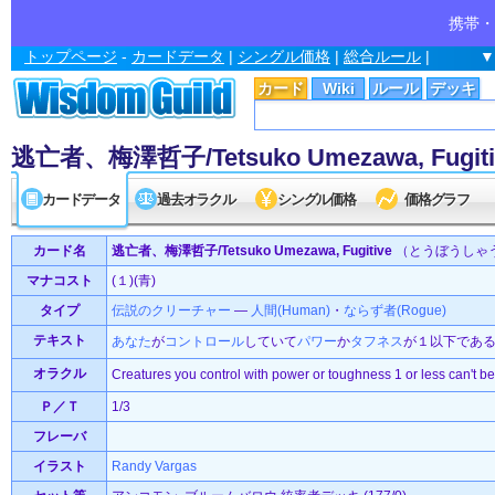
携帯・
トップページ
-
カードデータ
|
シングル価格
|
総合ルール
|
▼
カード
Wiki
ルール
デッキ
逃亡者、梅澤哲子/Tetsuko Umezawa, Fugiti
カードデータ
過去オラクル
シングル価格
価格グラフ
カード名
逃亡者、梅澤哲子/Tetsuko Umezawa, Fugitive
（とうぼうしゃ
マナコスト
(１)(青)
タイプ
伝説の
クリーチャー
—
人間(Human)
・
ならず者(Rogue)
テキスト
あなた
が
コントロール
していて
パワー
か
タフネス
が１以下であ
オラクル
Creatures you control with power or toughness 1 or less can't b
Ｐ／Ｔ
1/3
フレーバ
イラスト
Randy Vargas