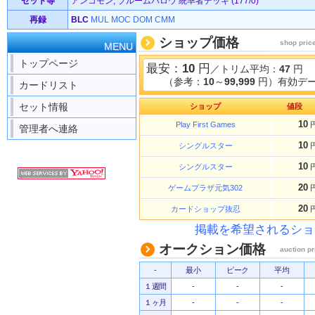
セット等
アンコモン, ブルームバロウ 統率者デッキ (177/0)
再録
BLC
MUL
MOC
DOM
CMM
ショップ価格
shop pric
MENU
トップページ
最安：
10
円
／トリム平均：
47
円
（参考：
10
～
99,999
円）有効デー
カードリスト
セット情報
ショップ
値段
10
Play First Games
管理者へ連絡
10
シングルスター
10
シングルスター
20
ゲームプラザ元気302
20
カードショップ抜忍
掲載を希望されるショ
オークション価格
auction pr
-
最小
ピーク
平均
１週間
-
-
-
１ヶ月
-
-
-