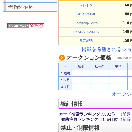
60
トレトク
管理者へ連絡
80
GOODGAME
110
Cardshop Serra
149
ENNDAL GAMES
150
BIGWEB
掲載を希望されるショ
オークション価格
auction pr
-
最小
ピーク
平均
１週間
-
-
-
１ヶ月
-
-
-
３ヶ月
-
-
-
オークシ
統計情報
カード検索ランキング
7,692位
（前週：
価格注目ランキング
10,641位
（前週：
禁止・制限情報