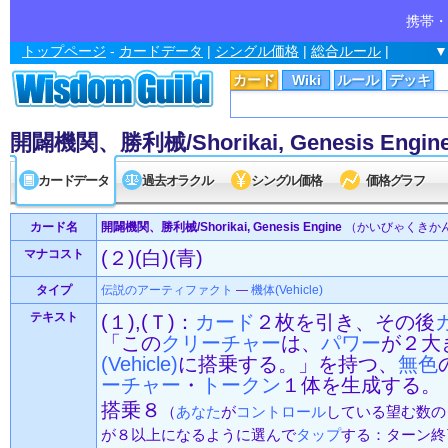
携帯・
トップページ
-
カードデータ
|
シングル価格
|
総合ルール
|
▼
カード
Wiki
ルール
デッキ
開闢機関、勝利械/Shorikai, Genesis Engin
カードデータ
過去オラクル
シングル価格
価格グラフ
カード名
開闢機関、勝利械/Shorikai, Genesis Engine
（かいびゃくきか
マナコスト
(２)(白)(青)
タイプ
伝説の
アーティファクト
—
機体(Vehicle)
テキスト
(１),(Ｔ)：
カード
２枚を引き、その後
「この
クリーチャー
は、
パワー
が２大
(Vehicle)
に搭乗する。」を持つ、
無色
ーチャー
・
トークン
１体を生成する。
搭乗８
（
あなた
が
コントロール
している望む数の
が８以上になるように選んで
タップ
する：ターン終