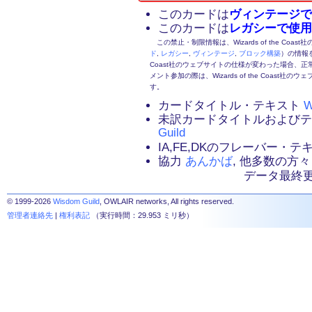
このカードは
ヴィンテージで
このカードは
レガシーで使用
この禁止・制限情報は、Wizards of the Coas
ド
,
レガシー
,
ヴィンテージ
,
ブロック構築
）の情報を
Coast社のウェブサイトの仕様が変わった場合、
メント参加の際は、Wizards of the Coas
す。
カードタイトル・テキスト
W
未訳カードタイトルおよび
Guild
IA,FE,DKのフレーバー・
協力
あんかば
, 他多数の方々
データ最終更新：2
© 1999-2026
Wisdom Guild
, OWLAIR networks, All rights reserved.
管理者連絡先
|
権利表記
（実行時間：29.953 ミリ秒）