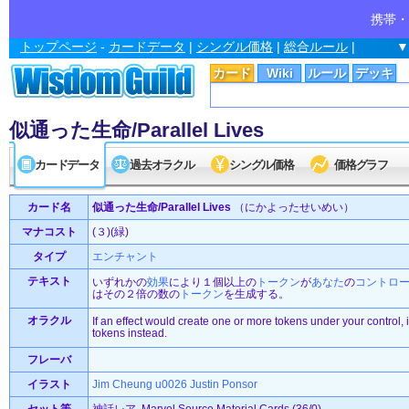
携帯・
トップページ
-
カードデータ
|
シングル価格
|
総合ルール
|
▼
カード
Wiki
ルール
デッキ
似通った生命/Parallel Lives
カードデータ
過去オラクル
シングル価格
価格グラフ
カード名
似通った生命/Parallel Lives
（にかよったせいめい）
マナコスト
(３)(緑)
タイプ
エンチャント
テキスト
いずれかの
効果
により１個以上の
トークン
が
あなた
の
コントロ
はその２倍の数の
トークン
を生成する。
オラクル
If an effect would create one or more tokens under your control, 
tokens instead.
フレーバ
イラスト
Jim Cheung u0026 Justin Ponsor