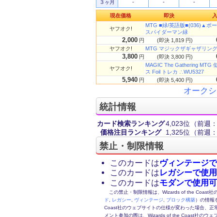
３ヶ月
-
-
-
現在価格
即決
MTG ■緑/英語版■(036)▲ボー
ヤフオク!
スパイダーマン緑
2,000
円
(即決 1,819 円)
ヤフオク!
MTG マジックザギャザリン
3,800
円
(即決 3,800 円)
MAGIC The Gathering 
ヤフオク!
ス Foil トレカ ∴WU5327
5,940
円
(即決 5,400 円)
オークシ
統計情報
カード検索ランキング
4,023位
（前週：1
価格注目ランキング
1,325位
（前週：
禁止・制限情報
このカードは
ヴィンテージで
このカードは
レガシーで使用
このカードは
モダンで使用可
この禁止・制限情報は、Wizards of the Coas
ド
,
レガシー
,
ヴィンテージ
,
ブロック構築
）の情報を
Coast社のウェブサイトの仕様が変わった場合、
メント参加の際は、Wizards of the Coas