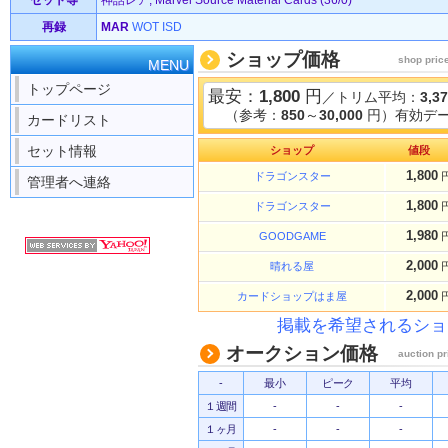
セット等
神話レア, Marvel Source Material Cards (36/0)
再録
MAR
WOT
ISD
ショップ価格
shop pric
MENU
トップページ
最安：
1,800
円
／トリム平均：
3,3
（参考：
850
～
30,000
円）有効デー
カードリスト
セット情報
ショップ
値段
1,800
ドラゴンスター
管理者へ連絡
1,800
ドラゴンスター
1,980
GOODGAME
2,000
晴れる屋
2,000
カードショップはま屋
掲載を希望されるショ
オークション価格
auction pr
-
最小
ピーク
平均
１週間
-
-
-
１ヶ月
-
-
-