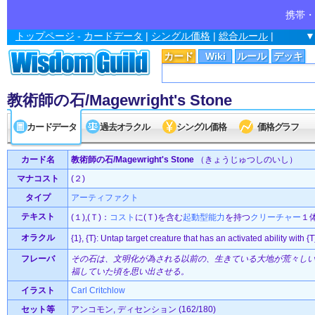
携帯・
トップページ
-
カードデータ
|
シングル価格
|
総合ルール
|
▼
カード
Wiki
ルール
デッキ
教術師の石/Magewright's Stone
カードデータ
過去オラクル
シングル価格
価格グラフ
カード名
教術師の石/Magewright's Stone
（きょうじゅつしのいし）
マナコスト
(２)
タイプ
アーティファクト
テキスト
(１),(Ｔ)：
コスト
に(Ｔ)を含む
起動型能力
を持つ
クリーチャー
１
オラクル
{1}, {T}: Untap target creature that has an activated ability with {T}
フレーバ
その石は、文明化が為される以前の、生きている大地が荒々し
福していた頃を思い出させる。
イラスト
Carl Critchlow
セット等
アンコモン, ディセンション (162/180)