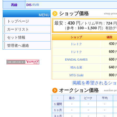
再録
DIS
RVR
ショップ価格
shop pric
MENU
トップページ
最安：
430
円
／トリム平均：
724
円
（参考：
100
～
1,500
円）有効デ
カードリスト
セット情報
ショップ
値段
430
トレトク
管理者へ連絡
600
トレトク
600
ENNDAL GAMES
640
晴れる屋
800
MTG Guild
掲載を希望されるショ
オークション価格
auction pr
-
最小
ピーク
平均
１週間
-
-
-
１ヶ月
-
-
-
３ヶ月
-
-
-