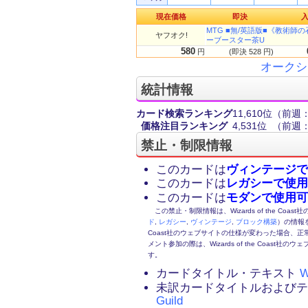
現在価格
即決
MTG ■無/英語版■《教術師の石/M
ヤフオク!
ーブースター茶U
580
円
(即決 528 円)
オークシ
統計情報
カード検索ランキング
11,610位
（前週：
価格注目ランキング
4,531位
（前週：
禁止・制限情報
このカードは
ヴィンテージで
このカードは
レガシーで使用
このカードは
モダンで使用可
この禁止・制限情報は、Wizards of the Coas
ド
,
レガシー
,
ヴィンテージ
,
ブロック構築
）の情報を
Coast社のウェブサイトの仕様が変わった場合、
メント参加の際は、Wizards of the Coas
す。
カードタイトル・テキスト
W
未訳カードタイトルおよび
Guild