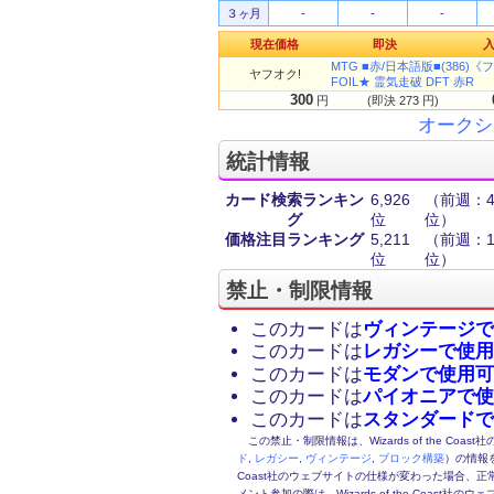
３ヶ月
-
-
-
現在価格
即決
MTG ■赤/日本語版■(386)《フ
ヤフオク!
FOIL★ 霊気走破 DFT 赤R
300
円
(即決 273 円)
オークシ
統計情報
カード検索ランキン
6,926
（前週：4,
グ
位
位）
価格注目ランキング
5,211
（前週：1,
位
位）
禁止・制限情報
このカードは
ヴィンテージで
このカードは
レガシーで使用
このカードは
モダンで使用可
このカードは
パイオニアで使
このカードは
スタンダードで
この禁止・制限情報は、Wizards of the Coas
ド
,
レガシー
,
ヴィンテージ
,
ブロック構築
）の情報を
Coast社のウェブサイトの仕様が変わった場合、
メント参加の際は、Wizards of the Coas