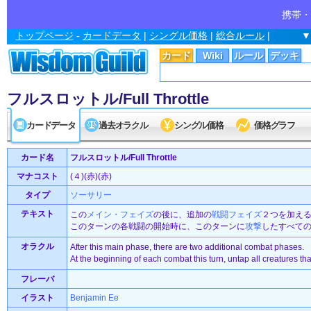
携帯・
トップページ
-
カードデータ
|
シングル価格
|
総合ルール
|
▼
カード
Wiki
ルール
デッキ
フルスロットル/Full Throttle
カードデータ
過去オラクル
シングル価格
価格グラフ
カード名
フルスロットル/Full Throttle
マナコスト
(４)(赤)(赤)
タイプ
ソーサリー
テキスト
この
メイン・フェイズ
の後に、追加の
戦闘フェイズ
２つを加え
このターンの各戦闘の開始時に、このターンに
攻撃
したすべて
オラクル
After this main phase, there are two additional combat phases.
At the beginning of each combat this turn, untap all creatures that
フレーバ
イラスト
Benjamin Ee