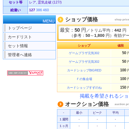
セット等
レア, 霊気走破 (127/)
絵違い
127
386
460
ショップ価格
shop pric
MENU
トップページ
最安：
50
円
／トリム平均：
442
円
（参考：
50
～
1,800
円）有効デー
カードリスト
セット情報
ショップ
値段
50
ゲームプラザ元気302
管理者へ連絡
50
ゲームプラザ元気302
100
カードショップBIGRED
100
Ｆの集会場
150
カードショップすずのね
掲載を希望されるショ
オークション価格
auction pr
-
最小
ピーク
平均
１週間
-
-
-
１ヶ月
-
-
-