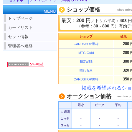
セット等
アンコモン, アラーラ再誕 (127/145)
ショップ価格
shop pric
MENU
トップページ
最安：
200
円
／トリム平均：
403
円
（参考：
30
～
800
円）有効デ
カードリスト
セット情報
ショップ
値段
200
CARDSHOP黒枠
管理者へ連絡
200
MTG Guild
300
BIGWEB
320
晴れる屋
350
CARDSHOP黒枠
掲載を希望されるショ
オークション価格
auction pr
-
最小
ピーク
平均
１週間
-
-
-
１ヶ月
-
-
-
３ヶ月
-
-
-