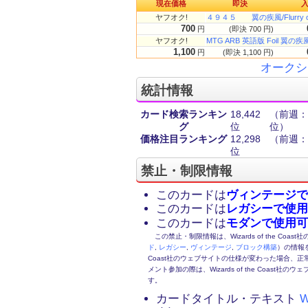
現在価格
即決
ヤフオク!
４９４５ 翼の疾風/Flurry o
700
円
(即決 700 円)
ヤフオク!
MTG ARB 英語版 Foil 翼の疾風/F
1,100
円
(即決 1,100 円)
オークシ
統計情報
カード検索ランキン
18,442
（前週：1
グ
位
位）
価格注目ランキング
12,298
（前週：9
位
禁止・制限情報
このカードは
ヴィンテージで
このカードは
レガシーで使用
このカードは
モダンで使用可
この禁止・制限情報は、Wizards of the Coas
ド
,
レガシー
,
ヴィンテージ
,
ブロック構築
）の情報を
Coast社のウェブサイトの仕様が変わった場合、
メント参加の際は、Wizards of the Coas
す。
カードタイトル・テキスト
W