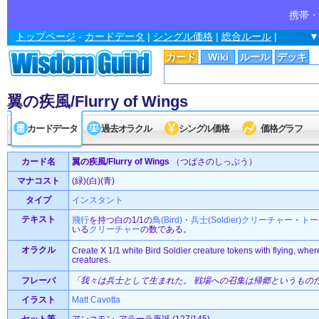
携帯・
トップページ
-
カードデータ
|
シングル価格
|
総合ルール
|
▼
カード
Wiki
ルール
デッキ
翼の疾風/Flurry of Wings
カードデータ
過去オラクル
シングル価格
価格グラフ
カード名
翼の疾風/Flurry of Wings
（つばさのしっぷう）
マナコスト
(緑)(白)(青)
タイプ
インスタント
テキスト
飛行
を持つ白の1/1の
鳥(Bird)
・
兵士(Soldier)
クリーチャー
・
トー
いる
クリーチャー
の数である。
オラクル
Create X 1/1 white Bird Soldier creature tokens with flying, wher
creatures.
フレーバ
「我々は兵士として生まれた。 戦場への召集は帰郷というもの
イラスト
Matt Cavotta