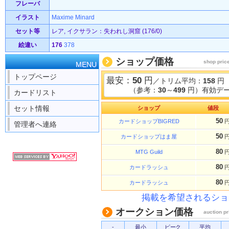
フレーバ
イラスト
Maxime Minard
セット等
レア, イクサラン：失われし洞窟 (176/0)
絵違い
176
378
ショップ価格
shop pric
MENU
トップページ
最安：
50
円
／トリム平均：
158
円
（参考：
30
～
499
円）有効デー
カードリスト
セット情報
ショップ
値段
50
カードショップBIGRED
管理者へ連絡
50
カードショップはま屋
80
MTG Guild
80
カードラッシュ
80
カードラッシュ
掲載を希望されるショ
オークション価格
auction pr
-
最小
ピーク
平均