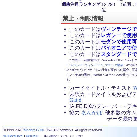
価格注目ランキング
12,298
（前週：8
位
禁止・制限情報
このカードは
ヴィンテージで
このカードは
レガシーで使用
このカードは
モダンで使用可
このカードは
パイオニアで使
このカードは
スタンダードで
この禁止・制限情報は、Wizards of the Coas
ド
,
レガシー
,
ヴィンテージ
,
ブロック構築
）の情報を
Coast社のウェブサイトの仕様が変わった場合、
メント参加の際は、Wizards of the Coas
す。
カードタイトル・テキスト
W
未訳カードタイトルおよび
Guild
IA,FE,DKのフレーバー・
協力
あんかば
, 他多数の方々
データ最終更新：2
© 1999-2026
Wisdom Guild
, OWLAIR networks, All rights reserved.
管理者連絡先
|
権利表記
（実行時間：42.973 ミリ秒）