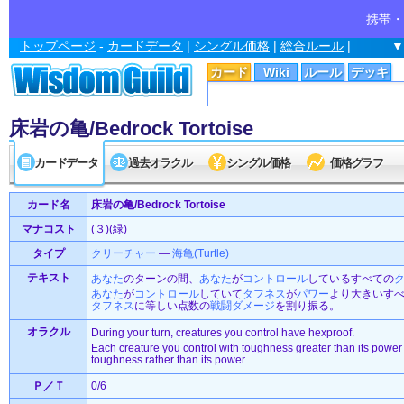
携帯・
トップページ
-
カードデータ
|
シングル価格
|
総合ルール
|
▼
カード
Wiki
ルール
デッキ
床岩の亀/Bedrock Tortoise
カードデータ
過去オラクル
シングル価格
価格グラフ
カード名
床岩の亀/Bedrock Tortoise
マナコスト
(３)(緑)
タイプ
クリーチャー
—
海亀(Turtle)
テキスト
あなた
のターンの間、
あなた
が
コントロール
しているすべての
あなた
が
コントロール
していて
タフネス
が
パワー
より大きいす
タフネス
に等しい点数の
戦闘ダメージ
を割り振る。
オラクル
During your turn, creatures you control have hexproof.
Each creature you control with toughness greater than its powe
toughness rather than its power.
Ｐ／Ｔ
0/6