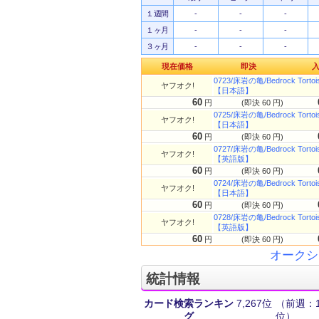
１週間
-
-
-
１ヶ月
-
-
-
３ヶ月
-
-
-
現在価格
即決
0723/床岩の亀/Bedrock T
ヤフオク!
【日本語】
60
円
(即決 60 円)
0725/床岩の亀/Bedrock T
ヤフオク!
【日本語】
60
円
(即決 60 円)
0727/床岩の亀/Bedrock T
ヤフオク!
【英語版】
60
円
(即決 60 円)
0724/床岩の亀/Bedrock T
ヤフオク!
【日本語】
60
円
(即決 60 円)
0728/床岩の亀/Bedrock T
ヤフオク!
【英語版】
60
円
(即決 60 円)
オークシ
統計情報
カード検索ランキン
7,267位
（前週：15
グ
位）