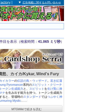
Factory
| ▼
広告掲載に関するお問い合わせ
件目を表示（検索時間：
41.065 ミリ秒
）
怒、カイカ/Kykar, Wind's Fury
カイカラー
の
伝説の
鳥
・
ウィザード
。
若き紅蓮
ung Pyromancer
系列の
スピリット
・
クリーチ
トークン
生成
能力
と、
スピリット
を
生け贄に捧
マナ
を生み出す能力を持つ。トークン生成能力
すると、登場時の
スタンダード
では
つぶやく神
muring Mystic
……
MTGWikiで続きを読む