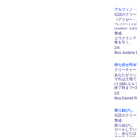
アルフィノ・ルヴェ
伝説のクリーチャ
《アリゼー・ルヴ
プレイヤー１人を対
Leveilleu
警戒
エウクラシア
枚を引く。
2/4
Illus.Justyna 
待ち伏せ司令官/
クリーチャー ―
あなたがコント
それは土地で
(１)(緑)
終了時まで+3
2/2
Illus.Darrell 
契り結びし、アラ
伝説のクリーチャ
警戒
契り結びし、
ロールしてい
く。あなたは