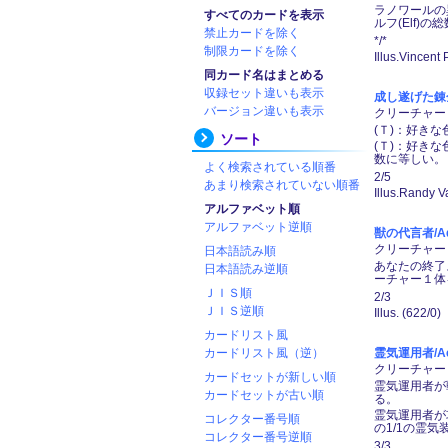
ラノワールの
すべてのカードを表示
ルフ(Elf
禁止カードを除く
*/*
制限カードを除く
Illus.Vincent
同カード名はまとめる
収録セット違いも表示
成し遂げた錬金術師
バージョン違いも表示
クリーチャー ―
(Ｔ)：好き
ソート
(Ｔ)：好き
数に等しい。
よく検索されている順番
2/5
あまり検索されていない順番
Illus.Randy V
アルファベット順
アルファベット逆順
獣の代言者/Advo
クリーチャー ―
日本語読み順
あなたの終了
日本語読み逆順
ーチャー１体
ＪＩＳ順
2/3
ＪＩＳ逆順
Illus. (622/0)
カードリスト風
カードリスト風（逆）
霊気運用者/Aet
クリーチャー ― 
カードセットが新しい順
霊気運用者が
カードセットが古い順
る。
霊気運用者が
コレクター番号順
の1/1の霊気
コレクター番号逆順
3/3