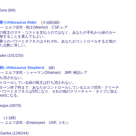
Dura (9/0)
Allosaurus Rider
(５)(緑)(緑)
エルフ(Elf)・戦士(Warrior) CSP, レア
の呪文のマナ・コストを支払うのではなく、あなたの手札から緑のカー
放することを選んでもよい。
乗りのパワーとタフネスはそれぞれ、あなたがコントロールする土地の
た点数に等しい。
ader (101/155)
Allosaurus Shepherd
(緑)
 エルフ(Elf)・シャーマン(Shaman) JMP, 神話レア
ち消されない。
トロールしている緑の呪文は打ち消されない。
緑)：ターン終了時まで、あなたがコントロールしているエルフ(Elf)・クリーチ
パワーとタフネスは5/5になり、それの他のクリーチャー・タイプに加え
saur)になる。
argas (28/78)
(１)(緑)
エルフ(Elf)・(Employee) UNF, コモン
e Gariba (129/244)