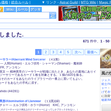
ル価格
|
総合ルール
|
▼ リンク -
Astral Guild
|
MTG Wiki
|
Magic 
ド
Wiki
ルール
デッキ
しました.
671
件中、
1
-
50
1
2
3
4
5
次へ
最後へ
ー/Aberrant Mind Sorcerer
(４)(青)
 人間(Human)・エルフ(Elf)・シャーマン(Shaman)・魔術師
) AFR, アンコモン
呪文 ― 精神異常のソーサラーが戦場に出たとき、あなたの墓地にありイ
風の憤
ソーサリーであるカード１枚を対象とする。１個のd20を振る。
たはそのカードをあなたのライブラリーの一番上に置いてもよい。
ジェス
そのカードをあなたの手札に戻す。
術士/Yo
ャー
・
sahido (44/281)
げ
て
赤
に注目
秘家/Mur
Abomination of Llanowar
(１)(黒)(緑)
ー ― エルフ(Elf)・ホラー(Horror) KHC, アンコモン
このクリーチャーは２体以上のクリーチャーによってしかブロックされない。）