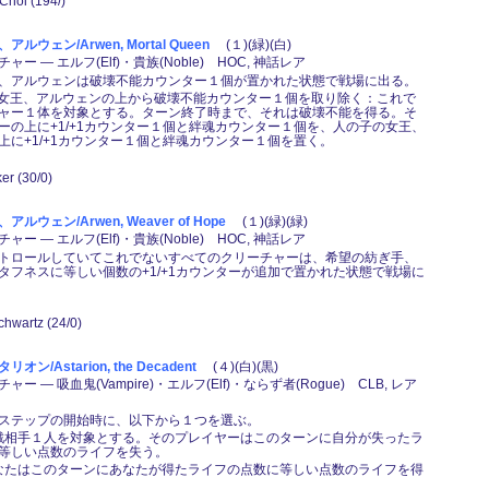
 Choi (194/)
ルウェン/Arwen, Mortal Queen
(１)(緑)(白)
ー ― エルフ(Elf)・貴族(Noble) HOC, 神話レア
、アルウェンは破壊不能カウンター１個が置かれた状態で戦場に出る。
子の女王、アルウェンの上から破壊不能カウンター１個を取り除く：これで
ャー１体を対象とする。ターン終了時まで、それは破壊不能を得る。そ
ーの上に+1/+1カウンター１個と絆魂カウンター１個を、人の子の女王、
上に+1/+1カウンター１個と絆魂カウンター１個を置く。
ker (30/0)
ルウェン/Arwen, Weaver of Hope
(１)(緑)(緑)
ー ― エルフ(Elf)・貴族(Noble) HOC, 神話レア
トロールしていてこれでないすべてのクリーチャーは、希望の紡ぎ手、
タフネスに等しい個数の+1/+1カウンターが追加で置かれた状態で戦場に
chwartz (24/0)
ン/Astarion, the Decadent
(４)(白)(黒)
ー ― 吸血鬼(Vampire)・エルフ(Elf)・ならず者(Rogue) CLB, レア
ステップの開始時に、以下から１つを選ぶ。
対戦相手１人を対象とする。そのプレイヤーはこのターンに自分が失ったラ
等しい点数のライフを失う。
あなたはこのターンにあなたが得たライフの点数に等しい点数のライフを得