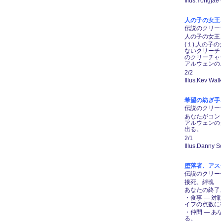
Illus.Yongjae
人の子の女王、ア
伝説のクリーチャ
人の子の女王
(１),人の
ないクリーチ
のクリーチャ
アルウェンの
2/2
Illus.Kev Wal
希望の紡ぎ手、ア
伝説のクリーチャ
あなたがコン
アルウェンの
出る。
2/1
Illus.Danny S
堕落者、アスタリオ
伝説のクリーチャ
接死、絆魂
あなたの終了
・食事 ― 
イフの点数に
・仲間 ― 
る。