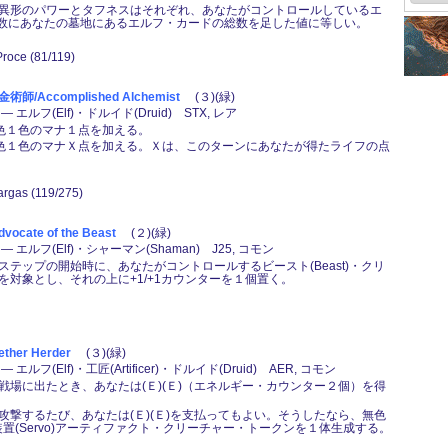
異形のパワーとタフネスはそれぞれ、あなたがコントロールしているエ
)の総数にあなたの墓地にあるエルフ・カードの総数を足した値に等しい。
 Proce (81/119)
/Accomplished Alchemist
(３)(緑)
 エルフ(Elf)・ドルイド(Druid) STX, レア
な色１色のマナ１点を加える。
な色１色のマナＸ点を加える。Ｘは、このターンにあなたが得たライフの点
argas (119/275)
cate of the Beast
(２)(緑)
 エルフ(Elf)・シャーマン(Shaman) J25, コモン
ステップの開始時に、あなたがコントロールするビースト(Beast)・クリ
を対象とし、それの上に+1/+1カウンターを１個置く。
her Herder
(３)(緑)
エルフ(Elf)・工匠(Artificer)・ドルイド(Druid) AER, コモン
戦場に出たとき、あなたは(Ｅ)(Ｅ)（エネルギー・カウンター２個）を得
攻撃するたび、あなたは(Ｅ)(Ｅ)を支払ってもよい。そうしたなら、無色
装置(Servo)アーティファクト・クリーチャー・トークンを１体生成する。