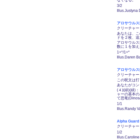
なくなる。
3/2
Illus.Justyna 
アロサウルス乗り/
クリーチャー ― 
あなたは、こ
ドを２枚、追
アロサウルス
数に１を加え
1+*/1+*
Illus.Daren B
アロサウルス飼い/
クリーチャー ―
この呪文は打
あなたがコン
(４)(緑)(
ャーの基本の
て恐竜(Dino
1/1
Illus.Randy V
Alpha Guard
クリーチャー ― 
1/2
Illus.Carolin