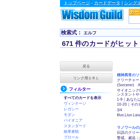
トップページ
-
カードデータ
|
シング
カー
検索式：
エルフ
671 件のカードがヒット
戻る
精神異常のソーサラ
リンク用ＵＲＬ
クリーチャー ―
(Sorcerer
フィルター
サイオニック
ンスタントや
すべてのカードを表示
1-9｜あな
ヴィンテージ
10-20｜
レガシー
3/4
モダン
Illus.Lius La
パイオニア
スタンダード
ラノワールの異形/
統率者戦
伝説のクリーチャ
ブロール
警戒、威迫
（