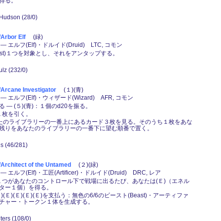
得る。
 Hudson (28/0)
bor Elf
(緑)
 エルフ(Elf)・ドルイド(Druid) LTC, コモン
orest)１つを対象とし、それをアンタップする。
ulz (232/0)
ane Investigator
(１)(青)
 エルフ(Elf)・ウィザード(Wizard) AFR, コモン
 ― (５)(青)：１個のd20を振る。
ド１枚を引く。
あなたのライブラリーの一番上にあるカード３枚を見る。そのうち１枚をあな
残りをあなたのライブラリーの一番下に望む順番で置く。
ls (46/281)
hitect of the Untamed
(２)(緑)
エルフ(Elf)・工匠(Artificer)・ドルイド(Druid) DRC, レア
地１つがあなたのコントロール下で戦場に出るたび、あなたは(Ｅ)（エネル
ター１個）を得る。
)(Ｅ)(Ｅ)(Ｅ)(Ｅ)(Ｅ)を支払う：無色の6/6のビースト(Beast)・アーティファ
チャー・トークン１体を生成する。
ters (108/0)