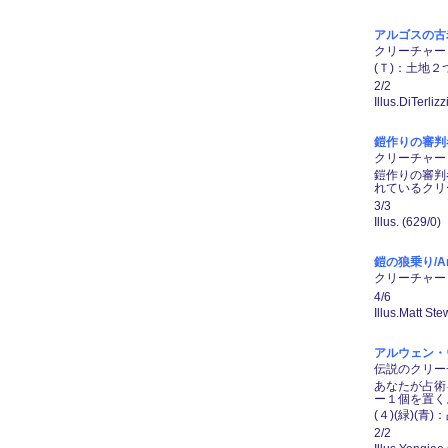
アルゴスの古老/A
クリーチャー ―
(Ｔ)：土地
2/2
Illus.DiTerliz
鎧作りの審判者/A
クリーチャー ― 
鎧作りの審判
れているクリ
3/3
Illus. (629/0)
鎧の狼乗り/Armo
クリーチャー ―
4/6
Illus.Matt Ste
アルウェン・ウン
伝説のクリーチャ
あなたが占術
ー１個を置く
(４)(緑)(青
2/2