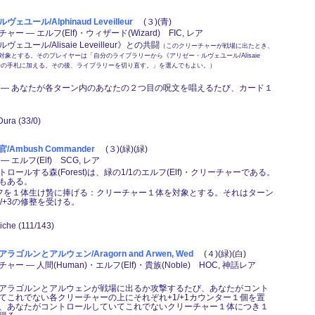
ユール/Alphinaud Leveilleur
(３)(青)
ー ― エルフ(Elf)・ウィザード(Wizard) FIC, レア
ェユール/Alisaie Leveilleur》との共闘
（このクリーチャーが戦場に出たとき、
象とする。そのプレイヤーは「自分のライブラリーから《アリゼー・ルヴェユール/Alisaie
r》を自分の手札に加える。その後、ライブラリーを切り直す。」を選んでもよい。）
 ― あなたが各ターン内のあなたの２つ目の呪文を唱えるたび、カード１
Dura (33/0)
Ambush Commander
(３)(緑)(緑)
 エルフ(Elf) SCG, レア
ロールする森(Forest)は、緑の1/1のエルフ(Elf)・クリーチャーである。
もある。
,エルフを１体生け贄に捧げる：クリーチャー１体を対象とする。それはターン
/+3の修整を受ける。
Riche (111/143)
ゴルンとアルウェン/Aragorn and Arwen, Wed
(４)(緑)(白)
ー ― 人間(Human)・エルフ(Elf)・貴族(Noble) HOC, 神話レア
アラゴルンとアルウェンが戦場に出るか攻撃するたび、あなたがコント
てこれでない各クリーチャーの上にそれぞれ+1/+1カウンター１個を置
、あなたがコントロールしていてこれでないクリーチャー１体につき１