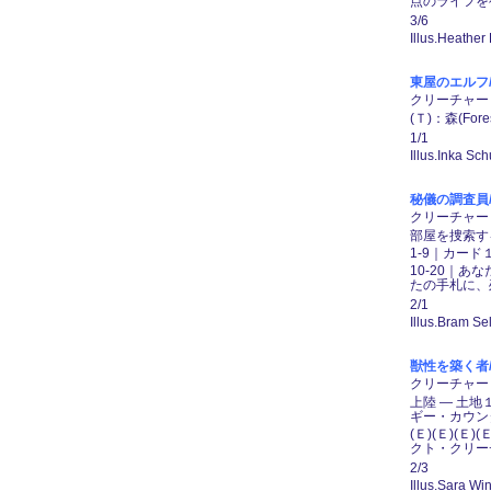
点のライフを
3/6
Illus.Heather
東屋のエルフ/Ar
クリーチャー ―
(Ｔ)：森(F
1/1
Illus.Inka Sch
秘儀の調査員/Arc
クリーチャー ―
部屋を捜索する
1-9｜カー
10-20｜
たの手札に、
2/1
Illus.Bram Se
獣性を築く者/Arc
クリーチャー ― 
上陸 ― 土
ギー・カウン
(Ｅ)(Ｅ)(Ｅ
クト・クリー
2/3
Illus.Sara Win