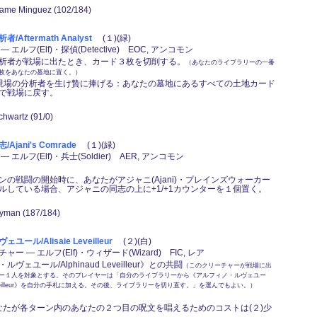
Adame Minguez (102/184)
Aftermath Analyst
(１)(緑)
 エルフ(Elf)・探偵(Detective) EOC, アンコモン
析者が戦場に出たとき、カード３枚を切削する。
（あなたのライブラリーの一番
枚をあなたの墓地に置く。）
,事件現場の分析者を生け贄に捧げる：あなたの墓地にあるすべての土地カード
で戦場に戻す。
chwartz (91/0)
jani's Comrade
(１)(緑)
 エルフ(Elf)・兵士(Soldier) AER, アンコモン
ンの戦闘の開始時に、あなたがアジャニ(Ajani)・プレインズウォーカー
ルしている場合、アジャニの同志の上に+1/+1カウンターを１個置く。
Ryman (187/184)
ール/Alisaie Leveilleur
(２)(白)
ー ― エルフ(Elf)・ウィザード(Wizard) FIC, レア
ヴェユール/Alphinaud Leveilleur》との共闘
（このクリーチャーが戦場に出
ー１人を対象とする。そのプレイヤーは「自分のライブラリーから《アルフィノ・ルヴェユー
d Leveilleur》を自分の手札に加える。その後、ライブラリーを切り直す。」を選んでもよい。）
あなたが各ターン内のあなたの２つ目の呪文を唱えるためのコストは(２)少