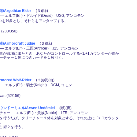
rgothian Elder
(３)(緑)
 エルフ(Elf)・ドルイド(Druid) USG, アンコモン
２つを対象とし、それらをアンタップする。
zi (233/350)
rmorcraft Judge
(３)(緑)
エルフ(Elf)・工匠(Artificer) J25, アンコモン
者が戦場に出たとき、あなたがコントロールする+1/+1カウンターが置か
ーチャー１体につきカードを１枚引く。
red Wolf-Rider
(３)(緑)(白)
 エルフ(Elf)・騎士(Knight) DGM, コモン
wart (52/156)
ドーミエル/Arwen Undómiel
(緑)(青)
ー ― エルフ(Elf)・貴族(Noble) LTR, アンコモン
を行うたび、クリーチャー１体を対象とする。それの上に+1/+1カウンタ
。
)：占術２を行う。