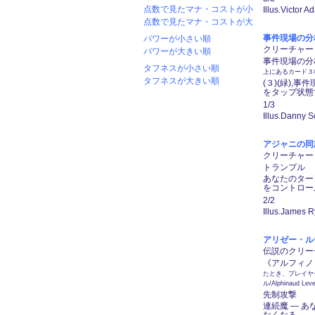
点数で見たマナ・コストが小
Illus.Victor 
点数で見たマナ・コストが大
事件現場の分析者/
パワーが小さい順
クリーチャー ―
パワーが大きい順
事件現場の分
タフネスが小さい順
上にあるカード３
タフネスが大きい順
(３)(緑)
をタップ状態
1/3
Illus.Danny S
アジャニの同志/A
クリーチャー ―
トランプル
あなたのター
をコントロー
2/2
Illus.James 
アリゼー・ルヴェユ
伝説のクリーチャ
《アルフィノ・ル
たとき、プレイヤ
ル/Alphinau
先制攻撃
連続魔 ― 