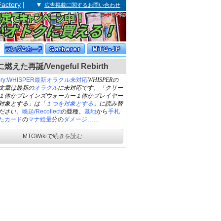
Factory
| ▼
広告掲載に関するお問い合わせ
燃えた再誕/Vengeful Rebirth
gory:WHISPER最新オラクル未対応
WHISPERの
文章は最新の
オラクル
に未対応です。「クリー
１体かプレインズウォーカー１体かプレイヤー
対象とする」は「
１つを対象とする
」に読み替
ださい。
喚起/Recollect
の亜種。
墓地
から
手札
た
カード
の
マナ総量
分の
ダメージ
……
MTGWikiで続きを読む