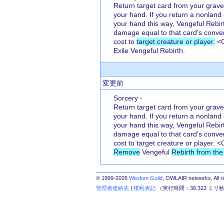
Return target card from your grave
your hand. If you return a nonland 
your hand this way, Vengeful Rebir
damage equal to that card's conv
cost to
target creature or player.
<
Exile Vengeful Rebirth.
変更前
Sorcery -
Return target card from your grave
your hand. If you return a nonland 
your hand this way, Vengeful Rebir
damage equal to that card's conv
cost to target creature or player. 
Remove
Vengeful
Rebirth from th
© 1999-2026
Wisdom Guild
, OWLAIR networks, All r
管理者連絡先
|
権利表記
（実行時間：36.322 ミリ