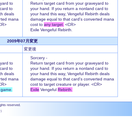
yard to
Return target card from your graveyard to
card to
your hand. If you return a nonland card to
th deals
your hand this way, Vengeful Rebirth deals
erted mana
damage equal to that card's converted mana
CR>
cost to
any target.
<CR>
Exile Vengeful Rebirth.
2009年07月変更
変更後
Sorcery -
yard to
Return target card from your graveyard to
card to
your hand. If you return a nonland card to
th deals
your hand this way, Vengeful Rebirth deals
erted mana
damage equal to that card's converted mana
<CR>
cost to target creature or player. <CR>
e game.
Exile
Vengeful
Rebirth.
ights reserved.
秒）