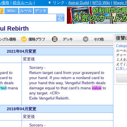
ル価格
|
総合ルール
|
▼ リンク -
Astral Guild
|
MTG Wiki
|
Magic 
ド
Wiki
ルール
デッキ
 Rebirth
復讐に
ングル価格
価格グラフ
デッキ
その他
Cate
ルール
2021年04月変更
チャー
変更後
１人を
えてく
Sorcery -
に
戻し
yard to
Return target card from your graveyard to
card to
your hand. If you return a nonland card to
th deals
your hand this way, Vengeful Rebirth deals
rted
mana
damage equal to that card's mana
value
to
any target. <CR>
Exile Vengeful Rebirth.
2018年04月変更
変更後
Sorcery -