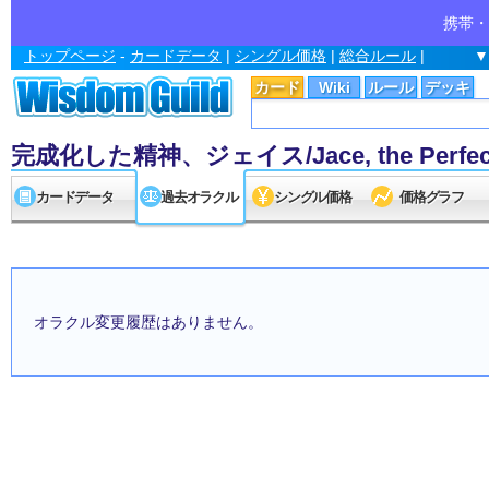
携帯・
トップページ
-
カードデータ
|
シングル価格
|
総合ルール
|
▼
カード
Wiki
ルール
デッキ
完成化した精神、ジェイス/Jace, the Perfect
カードデータ
過去オラクル
シングル価格
価格グラフ
オラクル変更履歴はありません。