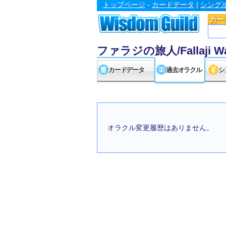
トップページ
-
カードデータ
|
シング
カー
ファラジの旅人/Fallaji Wa
カードデータ
過去オラクル
シ
オラクル変更履歴はありません。