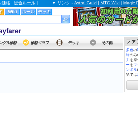
ル価格
|
総合ルール
|
▼ リンク -
Astral Guild
|
MTG Wiki
|
Magic 
ド
Wiki
ルール
デッキ
yfarer
ファラジ
ングル価格
価格グラフ
デッキ
その他
多色
の
緑
のみ
力
を持
ー
を
マ
ンボル
第では