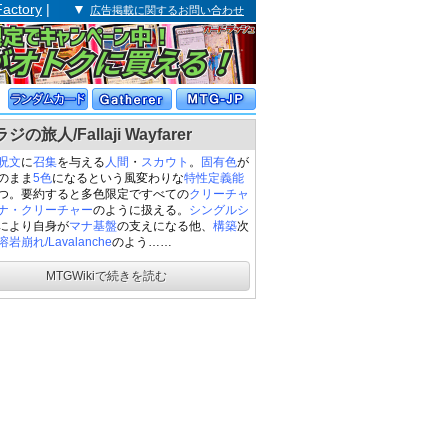
Factory
| ▼
広告掲載に関するお問い合わせ
の旅人/Fallaji Wayfarer
呪文
に
召集
を与える
人間
・
スカウト
。
固有色
が
のまま
5色
になるという風変わりな
特性定義能
つ。要約すると多色限定ですべての
クリーチャ
ナ・クリーチャー
のように扱える。
シングルシ
により自身が
マナ基盤
の支えになる他、
構築
次
溶岩崩れ/Lavalanche
のよう……
MTGWikiで続きを読む