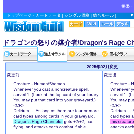
携帯・
トップページ
-
カードデータ
|
シングル価格
|
総合ルール
|
▼
カード
Wiki
ルール
デッキ
ドラゴンの怒りの媒介者/Dragon's Rage Cha
カードデータ
過去オラクル
シングル価格
価格グラフ
2025年02月変更
変更前
変更後
Creature - Human/Shaman
Creature -
Whenever you cast a noncreature spell,
Whenever yo
surveil 1. (Look at the top card of your library.
surveil 1. (L
You may put that card into your graveyard.)
You may put 
<CR>
<CR>
Delirium --- As long as there are four or more
Delirium ---
card types among cards in your graveyard,
card types 
Dragon's Rage Channeler
gets +2/+2, has
this creature
flying, and attacks each combat if able.
attacks each