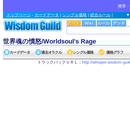
携帯・
トップページ
-
カードデータ
|
シングル価格
|
総合ルール
|
▼
カード
Wiki
ルール
デッキ
世界魂の憤怒/Worldsoul's Rage
カードデータ
過去オラクル
シングル価格
価格グラフ
トラックバックＵＲＬ：
http://whisper.wisdom-gu