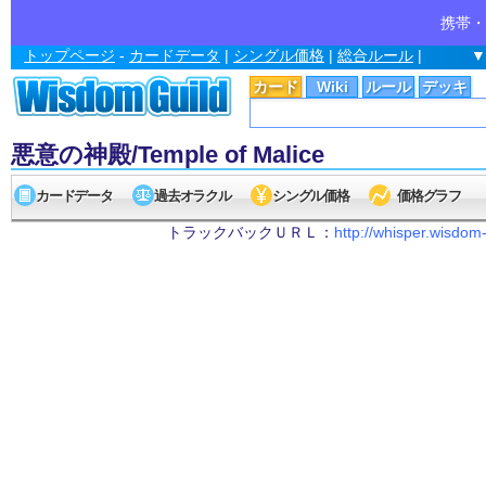
携帯・
トップページ
-
カードデータ
|
シングル価格
|
総合ルール
|
▼
カード
Wiki
ルール
デッキ
悪意の神殿/Temple of Malice
カードデータ
過去オラクル
シングル価格
価格グラフ
トラックバックＵＲＬ：
http://whisper.wisdom