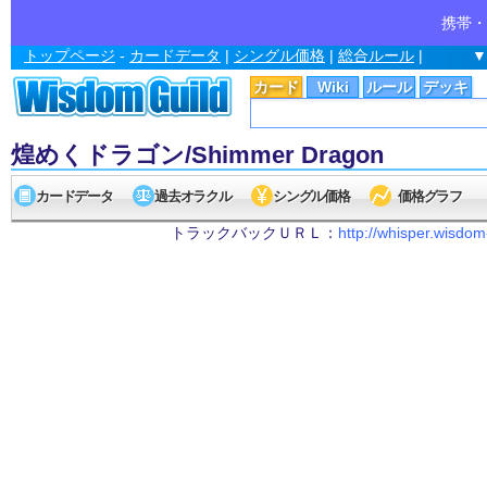
携帯・
トップページ
-
カードデータ
|
シングル価格
|
総合ルール
|
▼
カード
Wiki
ルール
デッキ
煌めくドラゴン/Shimmer Dragon
カードデータ
過去オラクル
シングル価格
価格グラフ
トラックバックＵＲＬ：
http://whisper.wisdo