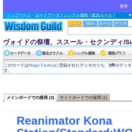
携帯・
トップページ
-
カードデータ
|
シングル価格
|
総合ルール
|
▼
カード
Wiki
ルール
デッキ
ヴォイドの祭壇、ススール・セクンディ/Susur Sec
カードデータ
過去オラクル
シングル価格
価格グラフ
このカードは
Magic Factory
に登録されたデッキのうち、
3件
のデッキ
す。
メインボードでの採用 (3)
サイドボードでの採用 (1)
Reanimator Kona