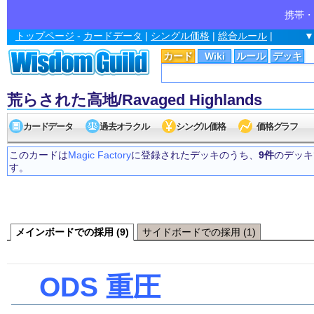
携帯・
トップページ
-
カードデータ
|
シングル価格
|
総合ルール
|
▼
カード
Wiki
ルール
デッキ
荒らされた高地/Ravaged Highlands
カードデータ
過去オラクル
シングル価格
価格グラフ
このカードは
Magic Factory
に登録されたデッキのうち、
9件
のデッキ
す。
メインボードでの採用 (9)
サイドボードでの採用 (1)
ODS 重圧