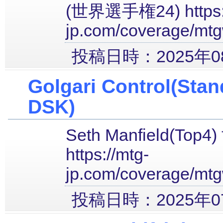
(世界選手権24) https:/
jp.com/coverage/mtg
投稿日時：2025年08
Golgari Control(Sta
DSK)
Seth Manfield(To
https://mtg-
jp.com/coverage/mtg
投稿日時：2025年07