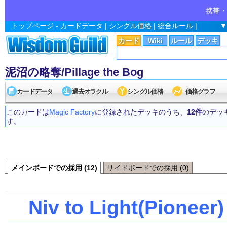
携帯・
トップページ
-
カードデータ
|
シングル価格
|
総合ルール
|
▼
カード
Wiki
ルール
デッキ
泥沼の略奪/Pillage the Bog
カードデータ
過去オラクル
シングル価格
価格グラフ
このカードは
Magic Factory
に登録されたデッキのうち、
12件
のデッ
す。
メインボードでの採用 (12)
サイドボードでの採用 (0)
Niv to Light(Pioneer)