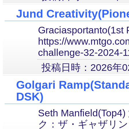
Jund Creativity(Pion
Graciasportanto(1st 
https://www.mtgo.com
challenge-32-2024-
投稿日時：2026年02
Golgari Ramp(Stand
DSK)
Seth Manfield(To
ク：ザ・ギャザリン