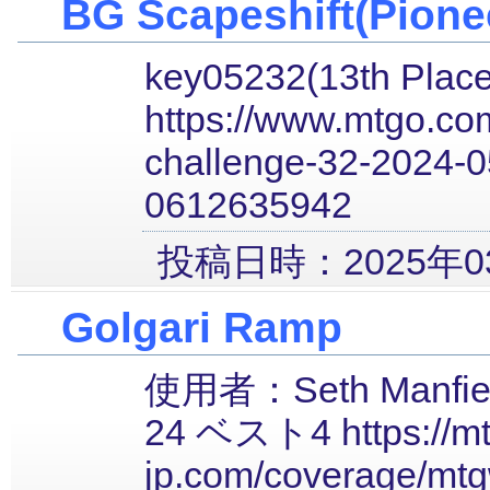
BG Scapeshift(Pione
key05232(13th Place
https://www.mtgo.com
challenge-32-2024-0
0612635942
投稿日時：2025年03
Golgari Ramp
使用者：Seth Manf
24 ベスト4 https://mt
jp.com/coverage/mtg