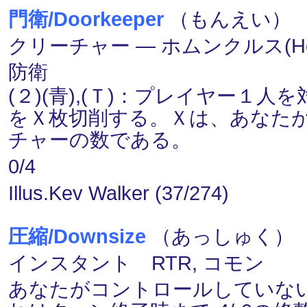
門衛/Doorkeeper
（もんえい） (
クリーチャー ― ホムンクルス(Homu
防衛
(２)(青),(Ｔ)：プレイヤー
をＸ枚切削する。Ｘは、あなた
チャーの数である。
0/4
Illus.Kev Walker (37/274)
圧縮/Downsize
（あっしゅく） 
インスタント RTR, コモン
あなたがコントロールしていな