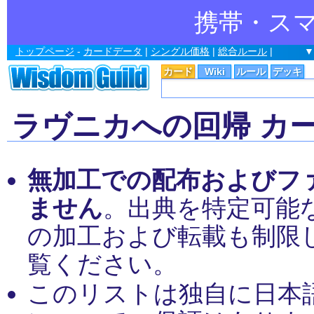
携帯・ス
トップページ
-
カードデータ
|
シングル価格
|
総合ルール
|
▼
カード
Wiki
ルール
デッキ
ラヴニカへの回帰 カ
無加工での配布およびフ
ません
。出典を特定可能
の加工および転載も制限
覧ください。
このリストは独自に日本