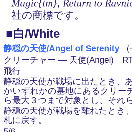
,
Magic{tm}
Return to Ravni
社の商標です。
■白/White
静穏の天使/Angel of Serenity
（
クリーチャー ― 天使(Angel) R
飛行
静穏の天使が戦場に出たとき、
かいずれかの墓地にあるクリー
ら最大３つまで対象とし、それ
静穏の天使が戦場を離れたとき
札に戻す。
5/6