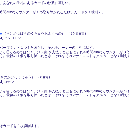
、あなたの手札にあるカードの枚数に等しい。
間(time)カウンターが１つ取り除かれるたび、カードを１枚引く。
e
（さけめつばさのくもまをおよぐもの） (３)(青)(青)
DM, アンコモン
パーマネント１つを対象とし、それをオーナーの手札に戻す。
手札から唱えるのではなく、(１)(青)を支払うとともにそれを時間(time)カウンター
く。最後の１個を取り除いたとき、それをそのマナ・コストを支払うことなく唱え
きのかげろうじゅう） (６)(青)
M, コモン
手札から唱えるのではなく、(１)(青)を支払うとともにそれを時間(time)カウンター
く。最後の１個を取り除いたとき、それをそのマナ・コストを支払うことなく唱え
はカードを２枚切削する。