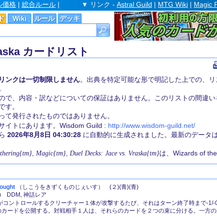
ル価格
|
総合ルール
|
▼ リンク -
Astral Guild
|
MTG Wiki
|
Magic 
ド
Wiki
ルール
デッキ
. Vraska カードリスト
リンクは一切制限しません
。出典を特定可能な形で明記した上での、リ
。
ので、内容・訳などについての保証はありません。このリストの間違い
です。
st 社によって発行されたものではありません。
にあります。Wisdom Guild :
http://www.wisdom-guild.net/
から
2026年8月8日 04:30:28
に自動的に生成されました。最新のデータ
thering{tm}
,
Magic{tm}
,
Duel Decks: Jace vs. Vraska{tm}
は、Wizards of 
ought
（しこうをきずくものじぇいす） (２)(青)(青)
 DDM, 神話レア
人がコントロールするクリーチャー１体が攻撃するたび、それはターン終了時まで-1/-
３枚のカードを公開する。対戦相手１人は、それらのカードを２つの束に分ける。一方