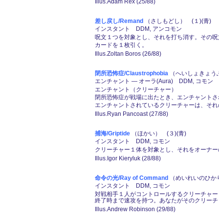
Illus.Adam Rex (25/88)
差し戻し/Remand
（さしもどし） (１)(青)
インスタント DDM, アンコモン
呪文１つを対象とし、それを打ち消す。その呪
カードを１枚引く。
Illus.Zoltan Boros (26/88)
閉所恐怖症/Claustrophobia
（へいしょきょうふし
エンチャント ― オーラ(Aura) DDM, コモン
エンチャント（クリーチャー）
閉所恐怖症が戦場に出たとき、エンチャントさ
エンチャントされているクリーチャーは、それ
Illus.Ryan Pancoast (27/88)
捕海/Griptide
（ほかい） (３)(青)
インスタント DDM, コモン
クリーチャー１体を対象とし、それをオーナー
Illus.Igor Kieryluk (28/88)
命令の光/Ray of Command
（めいれいのひかり）
インスタント DDM, コモン
対戦相手１人がコントロールするクリーチャー
終了時まで速攻を持つ。あなたがそのクリーチ
Illus.Andrew Robinson (29/88)