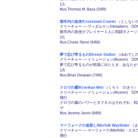
1/1
Illus.Thomas M. Baxa (5/88)
都市内の急使/Crosstown Courier
（としないの
クリーチャー ― ヴィダルケン(Vedalken) DD
都市内の急使がプレイヤー１人に戦闘ダメージ
2/1
Illus.Chase Stone (6/88)
夢で忍び寄るもの/Dream Stalker
（ゆめでしの
クリーチャー ― イリュージョン(Illusion) DD
夢で忍び寄るものが戦場に出たとき、あなたが
1/5
Illus.Brian Despain (7/88)
クロヴの霧/Krovikan Mist
（くろう゛のきり） 
クリーチャー ― イリュージョン(Illusion) DD
飛行
クロヴの霧のパワーとタフネスはそれぞれ、戦場に出
*/*
Illus.Jeremy Jarvis (8/88)
マーフォークの道探し/Merfolk Wayfinder
（ま
クリーチャー ― マーフォーク(Merfolk)・スカウ
飛行