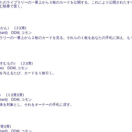
のライブラリーの一番上から３枚のカードを公開する。これにより公開されたすべての
む順番で置く。
ん） (２)(青)
ard) DDM, コモン
ラリーの一番上から２枚のカードを見る。それらの１枚をあなたの手札に加え、も
むもの） (２)(青)
e) DDM, コモン
を与えるたび、カードを１枚引く。
(１)(青)(青)
ard) DDM, コモン
体を対象とし、それをオーナーの手札に戻す。
)(青)
ard) DDM, コモン