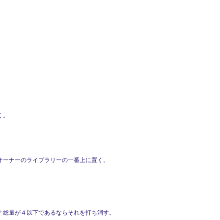
く。
オーナーのライブラリーの一番上に置く。
ナ総量が４以下であるならそれを打ち消す。