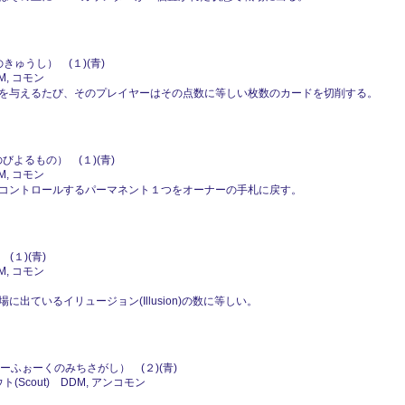
きゅうし） (１)(青)
M, コモン
を与えるたび、そのプレイヤーはその点数に等しい枚数のカードを切削する。
びよるもの） (１)(青)
M, コモン
コントロールするパーマネント１つをオーナーの手札に戻す。
(１)(青)
M, コモン
ているイリュージョン(Illusion)の数に等しい。
ーふぉーくのみちさがし） (２)(青)
ト(Scout) DDM, アンコモン