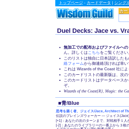
トップページ
-
カードデータ
|
シング
カー
Duel Decks: Jace vs
無加工での配布およびファイルへの
ん。詳しくは
こちら
をご覧ください
このリストは独自に日本語訳したも
絡フォーム
から御連絡頂ければ幸い
これは Wizards of the Coa
このカードリストの最新版は、次のサイト
このカードリストはデータベース
ぞ。
Wizards of the Coast{R}
,
Magic: the Ga
■青/Blue
思考を築く者、ジェイス/Jace, Architect of Th
伝説のプレインズウォーカー ― ジェイス(Jace)
[+1]：あなたの次のターンまで、対戦相手１
[-2]：あなたのライブラリーの一番上から