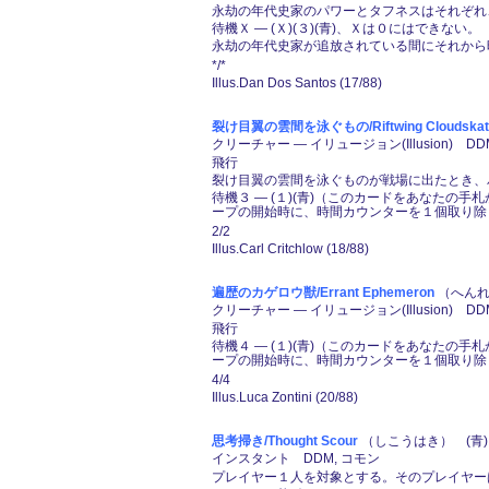
永劫の年代史家のパワーとタフネスはそれぞれ
待機Ｘ ― (Ｘ)(３)(青)、Ｘは０にはできない。
永劫の年代史家が追放されている間にそれから時
*/*
Illus.Dan Dos Santos (17/88)
裂け目翼の雲間を泳ぐもの/Riftwing Cloudskat
クリーチャー ― イリュージョン(Illusion) D
飛行
裂け目翼の雲間を泳ぐものが戦場に出たとき、
待機３ ― (１)(青)（このカードをあなたの
ープの開始時に、時間カウンターを１個取り除
2/2
Illus.Carl Critchlow (18/88)
遍歴のカゲロウ獣/Errant Ephemeron
（へんれ
クリーチャー ― イリュージョン(Illusion) DD
飛行
待機４ ― (１)(青)（このカードをあなたの
ープの開始時に、時間カウンターを１個取り除
4/4
Illus.Luca Zontini (20/88)
思考掃き/Thought Scour
（しこうはき） (青)
インスタント DDM, コモン
プレイヤー１人を対象とする。そのプレイヤー