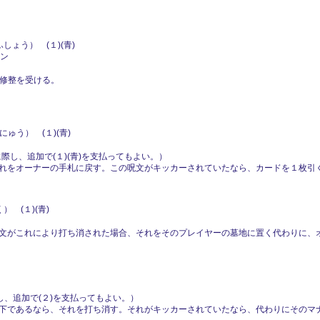
ょう） (１)(青)
モン
の修整を受ける。
。
ゅう） (１)(青)
に際し、追加で(１)(青)を支払ってもよい。）
れをオーナーの手札に戻す。この呪文がキッカーされていたなら、カードを１枚引
 (１)(青)
文がこれにより打ち消された場合、それをそのプレイヤーの墓地に置く代わりに、
し、追加で(２)を支払ってもよい。）
下であるなら、それを打ち消す。それがキッカーされていたなら、代わりにそのマ