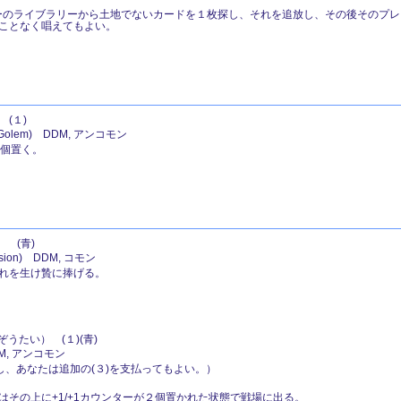
イヤーのライブラリーから土地でないカードを１枚探し、それを追放し、その後そのプ
ことなく唱えてもよい。
(１)
lem) DDM, アンコモン
１個置く。
 (青)
ion) DDM, コモン
れを生け贄に捧げる。
うたい） (１)(青)
DM, アンコモン
し、あなたは追加の(３)を支払ってもよい。）
その上に+1/+1カウンターが２個置かれた状態で戦場に出る。