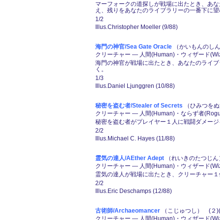
マーフォークの道探しが戦場に出たとき、あなた
え、残りをあなたのライブラリーの一番下に望
1/2
Illus.Christopher Moeller (9/88)
海門の神官/Sea Gate Oracle
（かいもんのしんか
クリーチャー ― 人間(Human)・ウィザード(Wiz
海門の神官が戦場に出たとき、あなたのライブ
く。
1/3
Illus.Daniel Ljunggren (10/88)
秘密を盗む者/Stealer of Secrets
（ひみつをぬす
クリーチャー ― 人間(Human)・ならず者(Rogu
秘密を盗む者がプレイヤー１人に戦闘ダメージ
2/2
Illus.Michael C. Hayes (11/88)
霊気の達人/AEther Adept
（れいきのたつじん） 
クリーチャー ― 人間(Human)・ウィザード(Wiz
霊気の達人が戦場に出たとき、クリーチャー１
2/2
Illus.Eric Deschamps (12/88)
古術師/Archaeomancer
（こじゅつし） (２)(青
クリーチャー ― 人間(Human)・ウィザード(Wiz