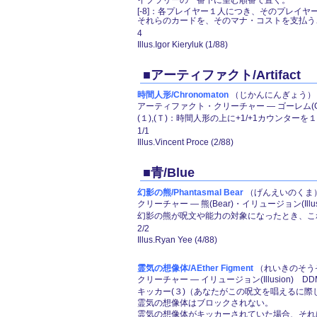
イブラリーの一番下に望む順番で置く。
[-8]：各プレイヤー１人につき、そのプレ
それらのカードを、そのマナ・コストを支払う
4
Illus.Igor Kieryluk (1/88)
■アーティファクト/Artifact
時間人形/Chronomaton
（じかんにんぎょう） 
アーティファクト・クリーチャー ― ゴーレム(Go
(１),(Ｔ)：時間人形の上に+1/+1カウンターを
1/1
Illus.Vincent Proce (2/88)
■青/Blue
幻影の熊/Phantasmal Bear
（げんえいのくま）
クリーチャー ― 熊(Bear)・イリュージョン(Illus
幻影の熊が呪文や能力の対象になったとき、こ
2/2
Illus.Ryan Yee (4/88)
霊気の想像体/AEther Figment
（れいきのそうぞ
クリーチャー ― イリュージョン(Illusion) D
キッカー(３)（あなたがこの呪文を唱えるに際
霊気の想像体はブロックされない。
霊気の想像体がキッカーされていた場合、それは