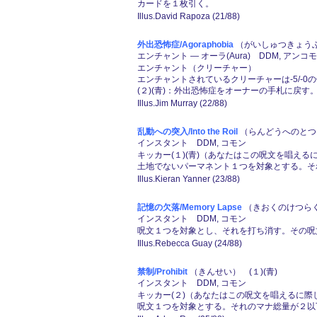
カードを１枚引く。
Illus.David Rapoza (21/88)
外出恐怖症/Agoraphobia
（がいしゅつきょうふし
エンチャント ― オーラ(Aura) DDM, アンコ
エンチャント（クリーチャー）
エンチャントされているクリーチャーは-5/-0
(２)(青)：外出恐怖症をオーナーの手札に戻す
Illus.Jim Murray (22/88)
乱動への突入/Into the Roil
（らんどうへのとつに
インスタント DDM, コモン
キッカー(１)(青)（あなたはこの呪文を唱える
土地でないパーマネント１つを対象とする。そ
Illus.Kieran Yanner (23/88)
記憶の欠落/Memory Lapse
（きおくのけつらく）
インスタント DDM, コモン
呪文１つを対象とし、それを打ち消す。その呪
Illus.Rebecca Guay (24/88)
禁制/Prohibit
（きんせい） (１)(青)
インスタント DDM, コモン
キッカー(２)（あなたはこの呪文を唱えるに際
呪文１つを対象とする。それのマナ総量が２以