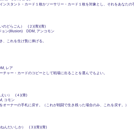
インスタント・カード１枚かソーサリー・カード１枚を対象とし、それをあなたの
のどらごん） (２)(青)(青)
(Illusion) DDM, アンコモン
き、これを生け贄に捧げる。
DM, レア
ーチャー・カードのコピーとして戦場に出ることを選んでもよい。
い） (４)(青)
M, コモン
をオーナーの手札に戻す。（これが戦闘で生き残った場合のみ、これを戻す。）
んだいしか） (３)(青)(青)