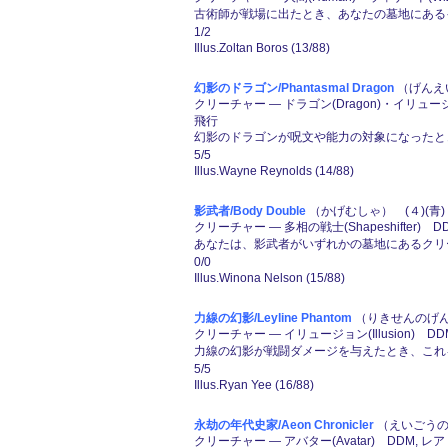
古術師が戦場に出たとき、あなたの墓地にある
1/2
Illus.Zoltan Boros (13/88)
幻影のドラゴン/Phantasmal Dragon
（げんえい
クリーチャー ― ドラゴン(Dragon)・イリュージョン
飛行
幻影のドラゴンが呪文や能力の対象になったと
5/5
Illus.Wayne Reynolds (14/88)
影武者/Body Double
（かげむしゃ） (４)(青)
クリーチャー ― 多相の戦士(Shapeshifter) D
あなたは、影武者がいずれかの墓地にあるクリ
0/0
Illus.Winona Nelson (15/88)
力線の幻影/Leyline Phantom
（りきせんのげんえ
クリーチャー ― イリュージョン(Illusion) DD
力線の幻影が戦闘ダメージを与えたとき、これ
5/5
Illus.Ryan Yee (16/88)
永劫の年代史家/Aeon Chronicler
（えいごうのね
クリーチャー ― アバター(Avatar) DDM, レア