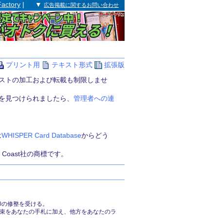
Factory
| ▼
広告掲載に関するお問い合わせ
プリント用
テキスト形式
拡張版
ストの加工および転載も制限しませ
を見つけられましたら、
管理者への連
は
WHISPER Card Database
からどう
the Coast社の商標です。
0の修整を受ける。
の束をあなたの手札に加え、他方をあなたのラ