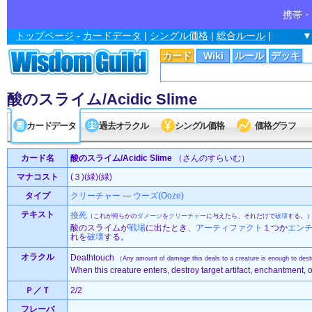
携帯・
トップページ
-
カードデータ
|
シングル価格
|
総合ルール
|
▼
カード
Wiki
ルール
デッキ
酸のスライム/Acidic Slime
カードデータ
過去オラクル
シングル価格
価格グラフ
カード名
酸のスライム/Acidic Slime
（さんのすらいむ）
マナコスト
(３)(緑)(緑)
タイプ
クリーチャー
—
ウーズ(Ooze)
テキスト
接死
（これが何らかの
ダメージ
を
クリーチャー
に与えたら、それだけで
破壊
する。
酸のスライムが
戦場
に出たとき、
アーティファクト
１つか
エン
れを
破壊
する。
オラクル
Deathtouch
（Any amount of damage this deals to a creature is enough to dest
When this creature enters, destroy target artifact, enchantment, o
Ｐ／Ｔ
2/2
フレーバ