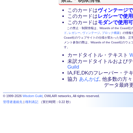
このカードは
ヴィンテージで
このカードは
レガシーで使用
このカードは
モダンで使用可
この禁止・制限情報は、Wizards of the Coas
ド
,
レガシー
,
ヴィンテージ
,
ブロック構築
）の情報を
Coast社のウェブサイトの仕様が変わった場合、
メント参加の際は、Wizards of the Coas
す。
カードタイトル・テキスト
W
未訳カードタイトルおよび
Guild
IA,FE,DKのフレーバー・
協力
あんかば
, 他多数の方々
データ最終更新：2
© 1999-2026
Wisdom Guild
, OWLAIR networks, All rights reserved.
管理者連絡先
|
権利表記
（実行時間：0.22 秒）