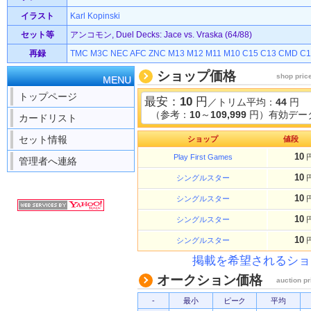
イラスト
Karl Kopinski
セット等
アンコモン, Duel Decks: Jace vs. Vraska (64/88)
再録
TMC
M3C
NEC
AFC
ZNC
M13
M12
M11
M10
C15
C13
CMD
C1
ショップ価格
shop pric
MENU
トップページ
最安：
10
円
／トリム平均：
44
円
（参考：
10
～
109,999
円）有効データ
カードリスト
セット情報
ショップ
値段
10
Play First Games
管理者へ連絡
10
シングルスター
10
シングルスター
10
シングルスター
10
シングルスター
掲載を希望されるショ
オークション価格
auction pr
-
最小
ピーク
平均