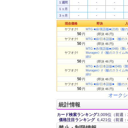
１週間
-
-
-
１ヶ月
-
-
-
３ヶ月
-
-
-
現在価格
即決
ヤフオク!
MTG ■緑/英語版■(218)《酸のスラ
50
円
(即決 46 円)
ヤフオク!
MTG ■緑/日本語版■ 《酸のスライム
50
円
(即決 46 円)
MTG ■赤/英語版■(048)《襲
ヤフオク!
Muragen》//《酸のスライム/A
緑U
50
円
(即決 46 円)
MTG ■赤/日本語版■(048)《
ヤフオク!
Muragen》//《酸のスライム/A
緑U
50
円
(即決 46 円)
ヤフオク!
MTG ■緑/日本語版■ 《酸のスライ
50
円
(即決 46 円)
オークシ
統計情報
カード検索ランキング
3,009位
（前週：2
価格注目ランキング
6,421位
（前週：4
禁止・制限情報