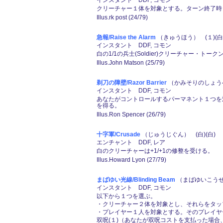
インスタント DDF, コモン
クリーチャー１体を対象とする。ターン終了時ま
Illus.rk post (24/79)
急報/Raise the Alarm
（きゅうほう） (１)(白
インスタント DDF, コモン
白の1/1の兵士(Soldier)クリーチャー・ト
Illus.John Matson (25/79)
剃刀の障壁/Razor Barrier
（かみそりのしょうへ
インスタント DDF, コモン
あなたがコントロールするパーマネント１つを
を得る。
Illus.Ron Spencer (26/79)
十字軍/Crusade
（じゅうじぐん） (白)(白)
エンチャント DDF, レア
白のクリーチャーは+1/+1の修整を受ける。
Illus.Howard Lyon (27/79)
まばゆい光線/Blinding Beam
（まばゆいこうせん
インスタント DDF, コモン
以下から１つを選ぶ。
・クリーチャー２体を対象とし、それらをタッ
・プレイヤー１人を対象とする。そのプレイヤ
双呪(１)（あなたが双呪コストを支払った場合