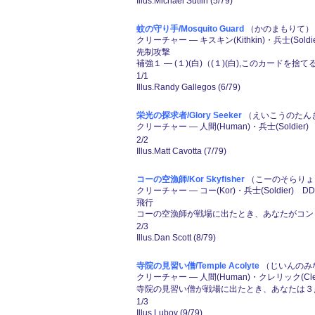
Illus.Michael Sutfin (5/79)
蚊の守り手/Mosquito Guard
（かのまもりて） 
クリーチャー ― キスキン(Kithkin)・兵士(Soldi
先制攻撃
補強１ ― (１)(白)（(１)(白),このカード
1/1
Illus.Randy Gallegos (6/79)
栄光の探求者/Glory Seeker
（えいこうのたんき
クリーチャー ― 人間(Human)・兵士(Soldier)
2/2
Illus.Matt Cavotta (7/79)
コーの空漁師/Kor Skyfisher
（こーのそらりょう
クリーチャー ― コー(Kor)・兵士(Soldier) DD
飛行
コーの空漁師が戦場に出たとき、あなたがコン
2/3
Illus.Dan Scott (8/79)
寺院の見習い僧/Temple Acolyte
（じいんのみな
クリーチャー ― 人間(Human)・クレリック(Cler
寺院の見習い僧が戦場に出たとき、あなたは３
1/3
Illus.Lubov (9/79)