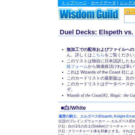
トップページ
-
カードデータ
|
シング
カー
Duel Decks: Elspeth 
無加工での配布およびファイルへの
ん。詳しくは
こちら
をご覧ください
このリストは独自に日本語訳したも
絡フォーム
から御連絡頂ければ幸い
これは Wizards of the Coa
このカードリストの最新版は、次のサイト
このカードリストはデータベース
ぞ。
Wizards of the Coast{R}
,
Magic: the Ga
■白/White
遍歴の騎士、エルズペス/Elspeth, Knight-Erran
伝説のプレインズウォーカー ― エルズペス(Elspe
[+1]：白の1/1の兵士(Soldier)クリーチャ
[+1]：クリーチャー１体を対象とする。それは