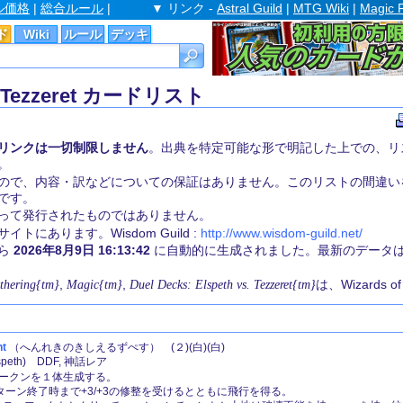
ル価格
|
総合ルール
|
▼ リンク -
Astral Guild
|
MTG Wiki
|
Magic 
ド
Wiki
ルール
デッキ
vs. Tezzeret カードリスト
リンクは一切制限しません
。出典を特定可能な形で明記した上での、リ
。
ので、内容・訳などについての保証はありません。このリストの間違い
です。
st 社によって発行されたものではありません。
にあります。Wisdom Guild :
http://www.wisdom-guild.net/
から
2026年8月9日 16:13:42
に自動的に生成されました。最新のデータ
thering{tm}
,
Magic{tm}
,
Duel Decks: Elspeth vs. Tezzeret{tm}
は、Wizards 
t
（へんれきのきしえるずぺす） (２)(白)(白)
th) DDF, 神話レア
ー・トークンを１体生成する。
ターン終了時まで+3/+3の修整を受けるとともに飛行を得る。