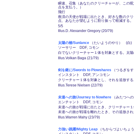
瞬速、召集（あなたのクリーチャーが、この呪
点を支払う。）
飛行
救済の天使が戦場に出たとき、好きな数のクリ
点、あなたが望むように割り振って軽減する。
5/5
Illus.D. Alexander Gregory (20/79)
太陽の槍/Sunlance
（たいようのやり） (白)
ソーサリー DDF, コモン
白でないクリーチャー１体を対象とする。太陽
Illus.Volkan Baga (21/79)
剣を鍬に/Swords to Plowshares
（つるぎをす
インスタント DDF, アンコモン
クリーチャー１体を対象とし、それを追放する
Illus.Terese Nielsen (22/79)
未達への旅/Journey to Nowhere
（みたつへのた
エンチャント DDF, コモン
未達への旅が戦場に出たとき、クリーチャー１
未達への旅が戦場を離れたとき、その追放され
Illus.Warren Mahy (23/79)
力強い跳躍/Mighty Leap
（ちからづよいちょうや