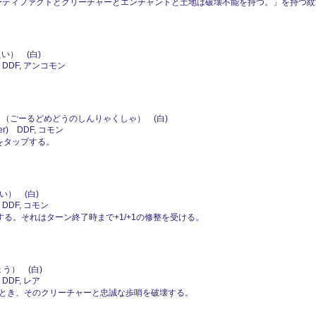
アーティファクトとクリーチャーとエンチャントと土地は破壊不能を持つ。」を持つ
い） (白)
 DDF, アンコモン
（ごーるどめどうのしんりゃくしゃ） (白)
er) DDF, コモン
れをタップする。
） (白)
 DDF, コモン
する。それはターン終了時まで+1/+1の修整を受ける。
う） (白)
DDF, レア
とき、そのクリーチャーと忠誠な歩哨を破壊する。