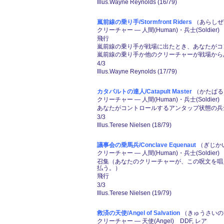
Illus.Wayne Reynolds (16/79)
嵐前線の乗り手/Stormfront Riders
（あらしぜん
クリーチャー ― 人間(Human)・兵士(Soldier)
飛行
嵐前線の乗り手が戦場に出たとき、あなたがコ
嵐前線の乗り手か他のクリーチャーが戦場からあな
4/3
Illus.Wayne Reynolds (17/79)
カタパルトの達人/Catapult Master
（かたぱると
クリーチャー ― 人間(Human)・兵士(Soldier) 
あなたがコントロールするアンタップ状態の兵士(
3/3
Illus.Terese Nielsen (18/79)
議事会の乗馬兵/Conclave Equenaut
（ぎじかい
クリーチャー ― 人間(Human)・兵士(Soldier)
召集（あなたのクリーチャーが、この呪文を唱
払う。）
飛行
3/3
Illus.Terese Nielsen (19/79)
救済の天使/Angel of Salvation
（きゅうさいのて
クリーチャー ― 天使(Angel) DDF, レア