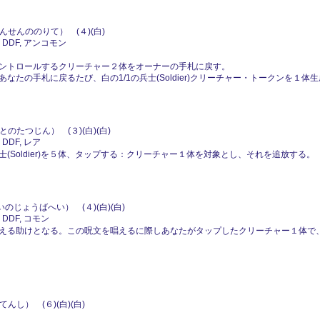
せんののりて） (４)(白)
 DDF, アンコモン
ントロールするクリーチャー２体をオーナーの手札に戻す。
たの手札に戻るたび、白の1/1の兵士(Soldier)クリーチャー・トークンを１体
のたつじん） (３)(白)(白)
DDF, レア
Soldier)を５体、タップする：クリーチャー１体を対象とし、それを追放する。
のじょうばへい） (４)(白)(白)
 DDF, コモン
える助けとなる。この呪文を唱えるに際しあなたがタップしたクリーチャー１体で、
んし） (６)(白)(白)