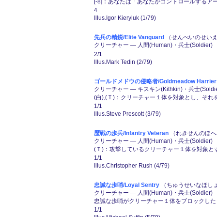
[-8]：あなたは「あなたがコントロールする
4
Illus.Igor Kieryluk (1/79)
先兵の精鋭/Elite Vanguard
（せんぺいのせいえ
クリーチャー ― 人間(Human)・兵士(Soldier)
2/1
Illus.Mark Tedin (2/79)
ゴールドメドウの侵略者/Goldmeadow Harrier
クリーチャー ― キスキン(Kithkin)・兵士(Soldi
(白),(Ｔ)：クリーチャー１体を対象とし、そ
1/1
Illus.Steve Prescott (3/79)
歴戦の歩兵/Infantry Veteran
（れきせんのほへい
クリーチャー ― 人間(Human)・兵士(Soldier)
(Ｔ)：攻撃しているクリーチャー１体を対象と
1/1
Illus.Christopher Rush (4/79)
忠誠な歩哨/Loyal Sentry
（ちゅうせいなほしょ
クリーチャー ― 人間(Human)・兵士(Soldier) 
忠誠な歩哨がクリーチャー１体をブロックした
1/1