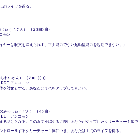
点のライフを得る。
ゅうじぐん） (２)(白)(白)
ンコモン
イヤーは呪文を唱えられず、マナ能力でない起動型能力を起動できない。）
。
れいかん） (２)(白)(白)
 DDF, アンコモン
体を対象とする。あなたはそれをタップしてもよい。
みっしゅうぐん） (４)(白)
 DDF, アンコモン
える助けとなる。この呪文を唱えるに際しあなたがタップしたクリーチャー１体で、
ントロールするクリーチャー１体につき、あなたは１点のライフを得る。