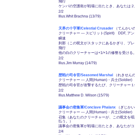
飛行
ケンバの空護衛が戦場に出たとき、あなたは２
2/2
Illus.Whit Brachna (13/79)
天界の十字軍/Celestial Crusader
（てんかいのじ
クリーチャー ― スピリット(Spirit) DDF, ア
瞬速
刹那（この呪文がスタックにあるかぎり、プレ
飛行
他の白のクリーチャーは+1/+1の修整を受ける
2/2
Illus.Jim Murray (14/79)
歴戦の司令官/Seasoned Marshal
（れきせんのし
クリーチャー ― 人間(Human)・兵士(Soldier)
歴戦の司令官が攻撃するたび、クリーチャー１
2/2
Illus.Matthew D. Wilson (15/79)
議事会の密集軍/Conclave Phalanx
（ぎじかいの
クリーチャー ― 人間(Human)・兵士(Soldier)
召集（あなたのクリーチャーが、この呪文を唱
払う。）
議事会の密集軍が戦場に出たとき、あなたがコ
2/4