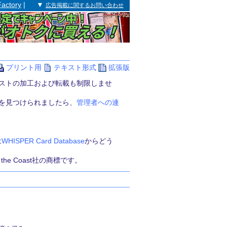
Factory
| ▼
広告掲載に関するお問い合わせ
プリント用
テキスト形式
拡張版
ストの加工および転載も制限しませ
を見つけられましたら、
管理者への連
は
WHISPER Card Database
からどう
of the Coast社の商標です。