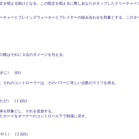
文を唱える助けとなる。この呪文を唱えるに際しあなたがタップしたクリーチャー１
ーチャーとプレインズウォーカーとプレイヤーの組み合わせを対象とする。このタ
の槍はそれに３点のダメージを与える。
きに） (白)
。それのコントローラーは、そのパワーに等しい点数のライフを得る。
び） (１)(白)
体を対象とし、それを追放する。
たカードをオーナーのコントロール下で戦場に戻す。
く） (１)(白)