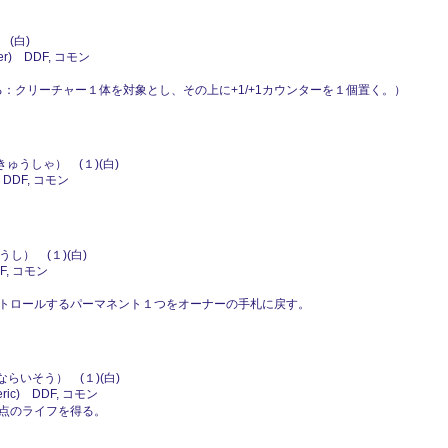
(白)
er) DDF, コモン
を捨てる：クリーチャー１体を対象とし、その上に+1/+1カウンターを１個置く。）
ゅうしゃ） (１)(白)
 DDF, コモン
し） (１)(白)
F, コモン
トロールするパーマネント１つをオーナーの手札に戻す。
らいそう） (１)(白)
ic) DDF, コモン
点のライフを得る。