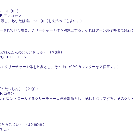
(白)(白)
DF, アンコモン
に際し、あなたは追加の(１)(白)を支払ってもよい。）
ーされていた場合、クリーチャー１体を対象とする。それはターン終了時まで飛行
ぶれんたんのばくげきしゅ） (２)(白)
er) DDF, コモン
を捨てる：クリーチャー１体を対象とし、その上に+1/+1カウンターを２個置く。）
のたつじん） (２)(白)
F, コモン
人がコントロールするクリーチャー１体を対象とし、それをタップする。そのクリ
そらごえい） (１)(白)(白)
 コモン