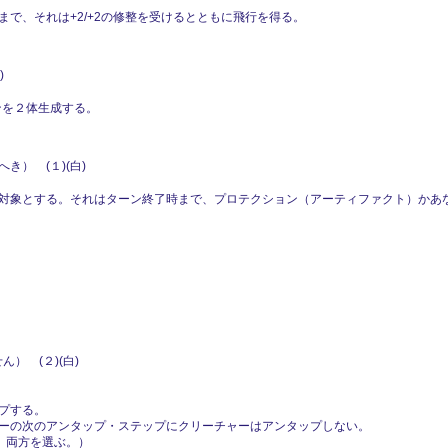
で、それは+2/+2の修整を受けるとともに飛行を得る。
)
ークンを２体生成する。
き） (１)(白)
対象とする。それはターン終了時まで、プロテクション（アーティファクト）かあ
） (２)(白)
プする。
ーの次のアンタップ・ステップにクリーチャーはアンタップしない。
、両方を選ぶ。）