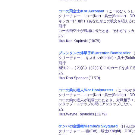
コーの飛空士/Kor Aeronaut
（こーのひくうし） 
クリーチャー ― コー(Kor)・兵士(Soldier) D
キッカー(１)(白)（あなたがこの呪文を唱える
飛行
コーの飛空士が戦場に出たとき、それがキッカ
2/2
Illus.Karl Kopinski (10/79)
ブレンタンの爆撃手/Burrenton Bombardier
（
クリーチャー ― キスキン(Kithkin)・兵士(Soldi
飛行
補強２ ― (２)(白)（(２)(白),このカード
2/2
Illus.Ron Spencer (11/79)
コーの鉤の達人/Kor Hookmaster
（こーのかぎ
クリーチャー ― コー(Kor)・兵士(Soldier) DD
コーの鉤の達人が戦場に出たとき、対戦相手１
ンタップ・ステップの間にアンタップしない。
2/2
Illus.Wayne Reynolds (12/79)
ケンバの空護衛/Kemba's Skyguard
（けんばの
クリーチャー ― 猫(Cat)・騎士(Knight) DDF,