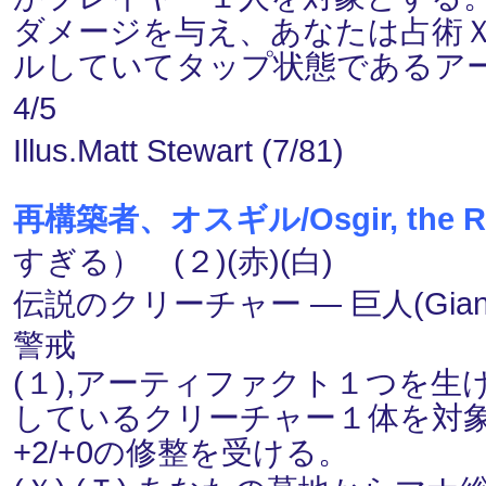
ダメージを与え、あなたは占術
ルしていてタップ状態であるア
4/5
Illus.Matt Stewart (7/81)
再構築者、オスギル/Osgir, the Rec
すぎる） (２)(赤)(白)
伝説のクリーチャー ― 巨人(Giant)・
警戒
(１),アーティファクト１つを
しているクリーチャー１体を対
+2/+0の修整を受ける。