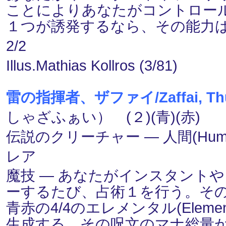
ことによりあなたがコントロー
１つが誘発するなら、その能力
2/2
Illus.Mathias Kollros (3/81)
雷の指揮者、ザファイ/Zaffai, Thun
しゃざふぁい） (２)(青)(赤)
伝説のクリーチャー ― 人間(Huma
レア
魔技 ― あなたがインスタント
ーするたび、占術１を行う。そ
青赤の4/4のエレメンタル(Elem
生成する。その呪文のマナ総量