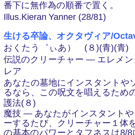
番下に無作為の順番で置く。
Illus.Kieran Yanner (28/81)
生ける卒論、オクタヴィア/Octavia, 
おくたう゛ぃあ） (８)(青)(青)
伝説のクリーチャー ― エレメンタル(El
レア
あなたの墓地にインスタントや
るなら、この呪文を唱えるための
護法(８)
魔技 ― あなたがインスタント
ーするたび、クリーチャー１体
の基本のパワーとタフネスは8/