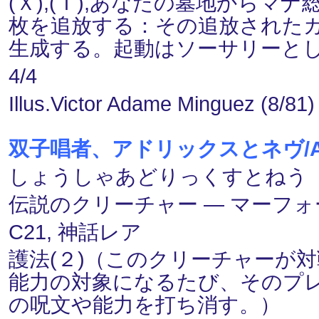
(Ｘ),(Ｔ),あなたの墓地から
枚を追放する：その追放された
生成する。起動はソーサリーと
4/4
Illus.Victor Adame Minguez (8/81)
双子唱者、アドリックスとネヴ/Adrix a
しょうしゃあどりっくすとねう゛） 
伝説のクリーチャー ― マーフォーク(
C21, 神話レア
護法(２)（このクリーチャーが
能力の対象になるたび、そのプレ
の呪文や能力を打ち消す。）