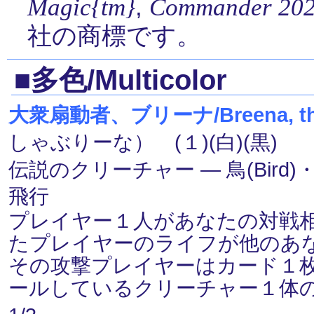
,
Magic{tm}
Commander 202
社の商標です。
■多色/Multicolor
大衆扇動者、ブリーナ/Breena, the
しゃぶりーな） (１)(白)(黒)
伝説のクリーチャー ― 鳥(Bird)・邪
飛行
プレイヤー１人があなたの対戦
たプレイヤーのライフが他のあ
その攻撃プレイヤーはカード１
ールしているクリーチャー１体の