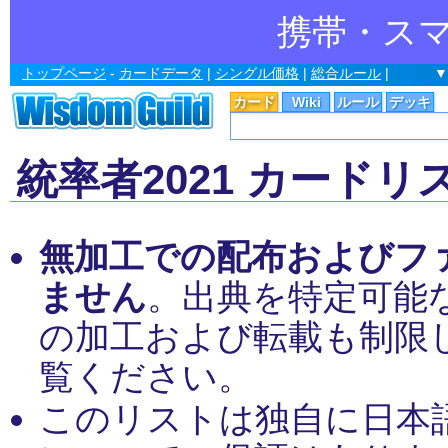
携帯・ス
トップページ
-
カードデータ
|
シングル価格
|
総合ルール
|
▼
カード
Wiki
ルール
デッキ
統率者2021 カードリ
無加工での配布およびフ
ません
。出典を特定可能
の加工および転載も制限
覧ください。
このリストは独自に日本