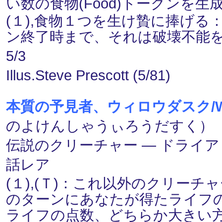
い数の食物(Food)トークンを生
(１),食物１つを生け贄に捧げ
ン終了時まで、それは破壊不能
5/3
Illus.Steve Prescott (5/81)
本質の予見者、ウィロウダスク/Willow
のよけんしゃうぃろうだすく） (１
伝説のクリーチャー ― ドライアド(Dr
話レア
(１),(Ｔ)：これ以外のクリー
のターンにあなたが得たライフ
ライフの点数、どちらか大きい方