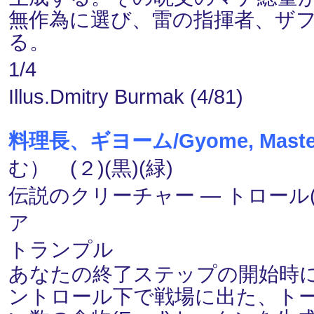
無作為に選び、雷の指揮者、ザ
る。
1/4
Illus.Dmitry Burmak (4/81)
料理長、ギヨーム/Gyome, Master
む） (２)(黒)(緑)
伝説のクリーチャー ― トロール(Trol
ア
トランプル
あなたの終了ステップの開始時
ントロール下で戦場に出た、ト