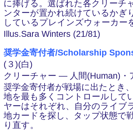
に捧げる。選ばれた各クリーチ
ンターが置かれ続けているかぎ
しているプレインズウォーカー
Illus.Sara Winters (21/81)
奨学金寄付者/Scholarship Spon
(３)(白)
クリーチャー ― 人間(Human)・ア
奨学金寄付者が戦場に出たとき
地を最も多くコントロールして
ヤーはそれぞれ、自分のライブ
地カードを探し、タップ状態で
り直す。