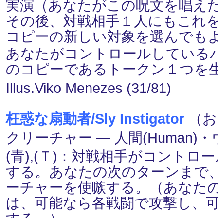
実演（あなたがこの呪文を唱え
その後、対戦相手１人にもこれ
コピーの新しい対象を選んでも
あなたがコントロールしている
のコピーであるトークン１つを
Illus.Viko Menezes (31/81)
枉惑な扇動者/Sly Instigator
（お
クリーチャー ― 人間(Human)・ウ
(青),(Ｔ)：対戦相手がコント
する。あなたの次のターンまで
ーチャーを使嗾する。（あなた
は、可能なら各戦闘で攻撃し、