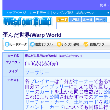
携帯・
トップページ
-
カードデータ
|
シングル価格
|
総合ルール
|
▼
カード
Wiki
ルール
デッキ
歪んだ世界/Warp World
カードデータ
過去オラクル
シングル価格
価格グラフ
カード名
歪んだ世界/Warp World
（ゆがんだせかい）
マナコスト
(５)(赤)(赤)(赤)
タイプ
ソーサリー
テキスト
各
プレイヤー
は自分が
オーナー
である
自分の
ライブラリー
に加えて切り直し
リー
の
カード
を上から同じ枚数だけ
公
これにより
公開
されたすべての
アーテ
リーチャー
・
カード
、
土地
カード
を
戦
チャント
・
カード
についても同様に行