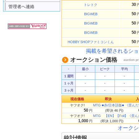
30
トレトク
管理者へ連絡
50
BIGWEB
50
BIGWEB
50
BIGWEB
50
HOBBY SHOPファミコンくん
掲載を希望されるショ
オークション価格
auction pr
-
最小
ピーク
平均
１週間
-
-
-
１ヶ月
-
-
-
３ヶ月
-
-
-
現在価格
即決
ヤフオク!
MTG ■赤/日本語版■ 《歪んだ世
50
円
(即決 46 円)
ヤフオク!
MTG 【EN】【Foil】《歪んだ世
1,000
円
(即決 1,000 円)
オークシ
統計情報