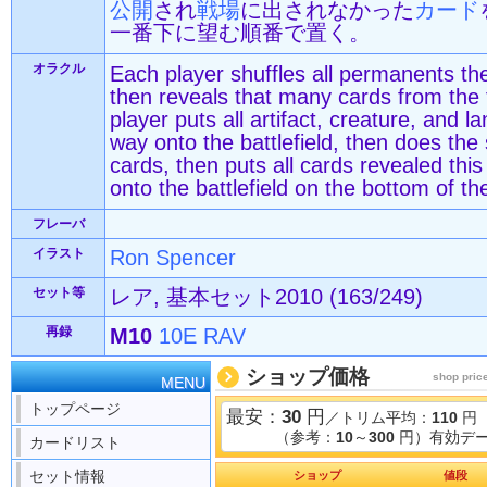
公開
され
戦場
に出されなかった
カード
一番下に望む順番で置く。
オラクル
Each player shuffles all permanents they
then reveals that many cards from the t
player puts all artifact, creature, and l
way onto the battlefield, then does th
cards, then puts all cards revealed this
onto the battlefield on the bottom of thei
フレーバ
イラスト
Ron Spencer
セット等
レア, 基本セット2010 (163/249)
再録
M10
10E
RAV
ショップ価格
shop pric
MENU
トップページ
最安：
30
円
／トリム平均：
110
円
（参考：
10
～
300
円）有効デー
カードリスト
セット情報
ショップ
値段