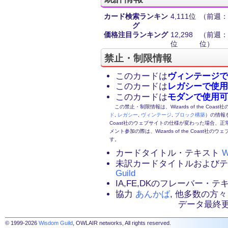
カード検索ランキン
4,111位
（前週：2
グ
価格注目ランキング
12,298
（前週：1
位
位）
禁止・制限情報
このカードは
ヴィンテージで
このカードは
レガシーで使用
このカードは
モダンで使用可
この禁止・制限情報は、Wizards of the Coas
ド
,
レガシー
,
ヴィンテージ
,
ブロック構築
）の情報を
Coast社のウェブサイトの仕様が変わった場合、
メント参加の際は、Wizards of the Coas
す。
カードタイトル・テキスト
W
未訳カードタイトルおよび
Guild
IA,FE,DKのフレーバー・
協力
あんかば
, 他多数の方々
データ最終更新：2
© 1999-2026
Wisdom Guild
, OWLAIR networks, All rights reserved.