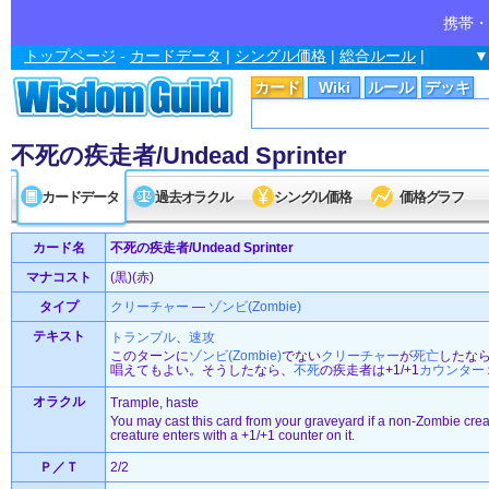
携帯・
トップページ
-
カードデータ
|
シングル価格
|
総合ルール
|
▼
カード
Wiki
ルール
デッキ
不死の疾走者/Undead Sprinter
カードデータ
過去オラクル
シングル価格
価格グラフ
カード名
不死の疾走者/Undead Sprinter
マナコスト
(黒)(赤)
タイプ
クリーチャー
—
ゾンビ(Zombie)
テキスト
トランプル
、
速攻
このターンに
ゾンビ(Zombie)
でない
クリーチャー
が
死亡
したな
唱えてもよい。そうしたなら、
不死
の疾走者は+1/+1
カウンター
オラクル
Trample, haste
You may cast this card from your graveyard if a non-Zombie creatur
creature enters with a +1/+1 counter on it.
Ｐ／Ｔ
2/2