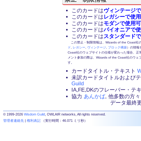
このカードは
ヴィンテージで
このカードは
レガシーで使用
このカードは
モダンで使用可
このカードは
パイオニアで使
このカードは
スタンダードで
この禁止・制限情報は、Wizards of the Coas
ド
,
レガシー
,
ヴィンテージ
,
ブロック構築
）の情報を
Coast社のウェブサイトの仕様が変わった場合、
メント参加の際は、Wizards of the Coas
す。
カードタイトル・テキスト
W
未訳カードタイトルおよび
Guild
IA,FE,DKのフレーバー・
協力
あんかば
, 他多数の方々
データ最終更新：2
© 1999-2026
Wisdom Guild
, OWLAIR networks, All rights reserved.
管理者連絡先
|
権利表記
（実行時間：46.071 ミリ秒）