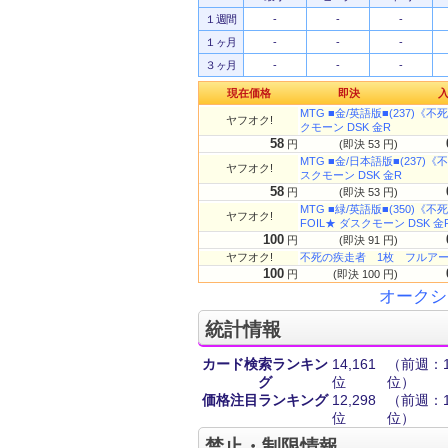
１週間
-
-
-
１ヶ月
-
-
-
３ヶ月
-
-
-
現在価格
即決
MTG ■金/英語版■(237)《不死の
ヤフオク!
クモーン DSK 金R
58
円
(即決 53 円)
MTG ■金/日本語版■(237)《不死
ヤフオク!
スクモーン DSK 金R
58
円
(即決 53 円)
MTG ■緑/英語版■(350)《不死
ヤフオク!
FOIL★ ダスクモーン DSK 金
100
円
(即決 91 円)
ヤフオク!
不死の疾走者 1枚 フルア
100
円
(即決 100 円)
オークシ
統計情報
カード検索ランキン
14,161
（前週：10
グ
位
位）
価格注目ランキング
12,298
（前週：13
位
位）
禁止・制限情報