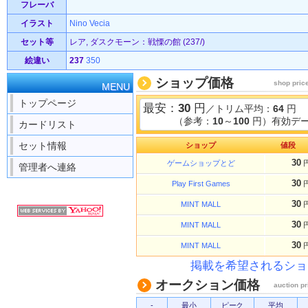
フレーバ
イラスト
Nino Vecia
セット等
レア, ダスクモーン：戦慄の館 (237/)
絵違い
237
350
ショップ価格
shop pric
MENU
トップページ
最安：
30
円
／トリム平均：
64
円
（参考：
10
～
100
円）有効デー
カードリスト
セット情報
ショップ
値段
30
ゲームショップとど
管理者へ連絡
30
Play First Games
30
MINT MALL
30
MINT MALL
30
MINT MALL
掲載を希望されるショ
オークション価格
auction pr
-
最小
ピーク
平均